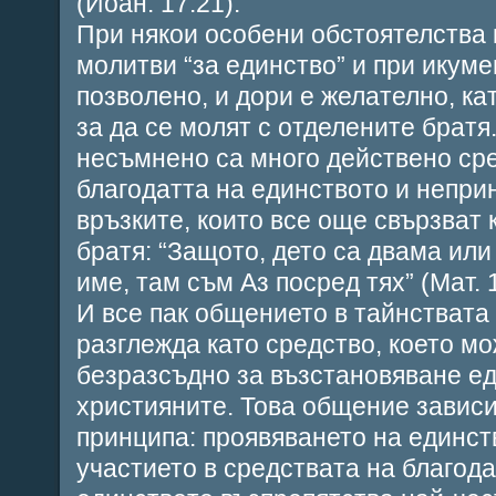
(Иоан. 17:21).
При някои особени обстоятелства 
молитви “за единство” и при икум
позволено, и дори е желателно, ка
за да се молят с отделените братя
несъмнено са много действено ср
благодатта на единството и непри
връзките, които все още свързват 
братя: “Защото, дето са двама ил
име, там съм Аз посред тях” (Мат. 1
И все пак общението в тайнствата 
разглежда като средство, което мо
безразсъдно за възстановяване е
християните. Това общение зависи
принципа: проявяването на единст
участието в средствата на благод