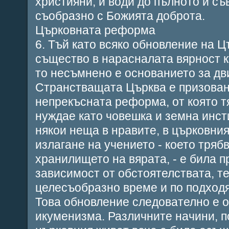
християни, и води до пълното и с
съобразно с Божията доброта.
Църковната реформа
6. Тъй като всяко обновление на Ц
същество в нарасналата вярност 
то несъмнено е основанието за дв
Странстващата Църква е призован
непрекъсната реформа, от която т
нуждае като човешка и земна инсти
някои неща в нравите, в църковния
излагане на учението - което тряб
хранилището на вярата, - е била 
зависимост от обстоятелствата, те
целесъобразно време и по подход
Това обновление следователно е 
икуменизма. Различните начини, п