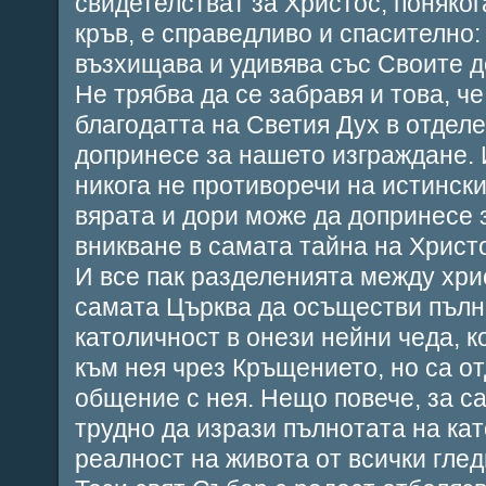
свидетелстват за Христос, поняког
кръв, е справедливо и спасително:
възхищава и удивява със Своите д
Не трябва да се забравя и това, ч
благодатта на Светия Дух в отдел
допринесе за нашето изграждане. 
никога не противоречи на истинск
вярата и дори може да допринесе
вникване в самата тайна на Христ
И все пак разделенията между хри
самата Църква да осъществи пълн
католичност в онези нейни чеда, 
към нея чрез Кръщението, но са о
общение с нея. Нещо повече, за с
трудно да изрази пълнотата на ка
реалност на живота от всички глед