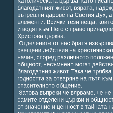
Католическата църква: като писан
благодатният живот, вярата, надеж
вътрешни дарове на Светия Дух, а
елементи. Всички тези неща, коит
и водят към Него с право принадл
Христова църква.
Отделените от нас братя извършв
свещени действия на християнскат
начин, според различното положен
общност, несъмнено могат действ
благодатния живот. Така че трябва
годността за отваряне на пътя към
спасителното общение.
Затова въпреки че вярваме, че не
самите отделени църкви и общнос
от значение и ценност в тайната н