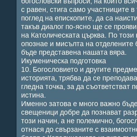
богословски въпроси, на които вси
с равен, стига само участниците в
поглед на епископите, да са наист
такъв диалог по-ясно ще се прояв
на Католическата църква. По този
опознае и мисълта на отделените 
бъде представена нашата вяра.
Икуменическа подготовка
10. Богословието и другите предме
историята, трябва да се преподава
гледна точка, за да съответстват 
истина.
Именно затова е много важно бъд
свещеници добре да познават раз
този начин, а не полемично, богос
отнася до свързаните с взаимоот