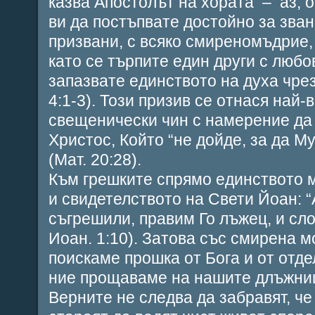
казва Апостолът на хората – аз, о
ви да постъпвате достойно за зван
призвани, с всяко смиреномъдрие,
като се търпите един други с любо
запазвате единството на духа чрез
4:1-3). Този призив се отнася най-
свещенически чин с намерение да
Христос, Който “не дойде, за да Му
(Мат. 20:28).
Към грешките спрямо единството 
и свидетелството на Свети Йоан: “
съгрешили, правим Го лъжец, и сло
Иоан. 1:10). Затова със смирена м
поискаме прошка от Бога и от отде
ние прощаваме на нашите длъжни
Верните не следва да забравят, че