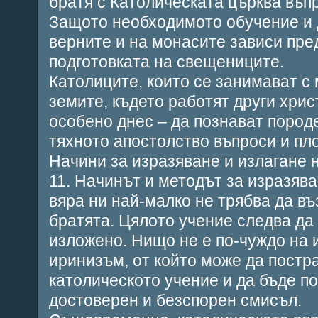
братя с Католическата църква въп
Защото необходимото обучение и 
верните и на монасите зависи пре
подготовката на свещениците.
Католиците, които се занимават с
земите, където работят други хрис
особено днес – да познават пород
тяхното апостолство въпроси и пл
Начини за изразяване и излагане 
11. Начинът и методът за изразяв
вяра ни най-малко не трябва да въ
братята. Цялото учение следва да
изложено. Нищо не е по-чуждо на
иринизъм, от който може да постр
католическото учение и да бъде п
достоверен и безспорен смисъл.