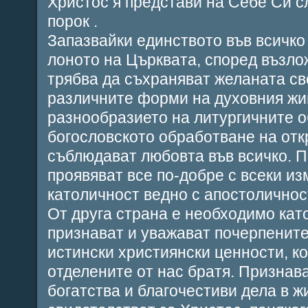
Христос я представи на Себе Си с
порок .
Запазвайки единството във всичко
лоното на Църквата, според възло
трябва да съхраняват желаната св
различните форми на духовния жив
разнообразието на литургичните о
богословското обработване на отк
съблюдават любовта във всичко. П
проявяват все по-добре с всеки и
католичност ведно с апостоличнос
От друга страна е необходимо кат
признават и уважават почерпенит
истински християнски ценности, ко
отделените от нас братя. Признав
богатства и благочестиви дела в ж