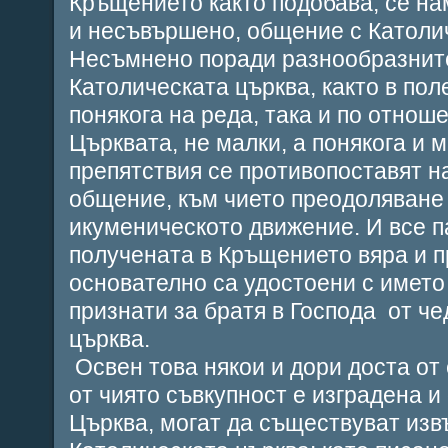
Кръщението както подобава, се на
и несъвършено, общение с Католи
Несъмнено поради разнообразните
Католическата църква, както в пол
понякога на реда, така и по отнош
Църквата, не малки, а понякога и 
препятствия се противопоставят н
общение, към чието преодоляване
икуменическото движение. И все п
получената в Кръщението вяра и п
основателно са удостоени с името 
признати за братя в Господа от ч
църква.
Освен това някои и дори доста от
от чиято съвкупност е изградена 
Църква, могат да съществуват изв