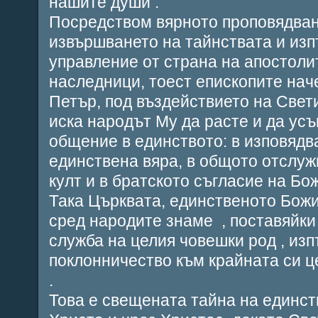
нашите души .
Посредством вярното проповядван
извършването на тайнствата и из
управление от страна на апостоли
наследници, тоест епископите нач
Петър, под въздействието на Свет
иска народът Му да расте и да ус
общение в единството: в изповядв
единствена вяра, в общото отслу
култ и в братското съгласие на Бо
Така Църквата, единственото Божи
сред народите знаме , поставяйки
служба на целия човешки род , из
поклонничество към крайната си ц
.
Това е свещената тайна на единст