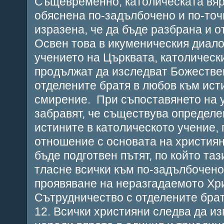
Същевременно, католическата вяр
обяснена по-задълбочено и по-точ
изразена, че да бъде разбрана и о
Освен това в икуменическия диалог
учението на Църквата, католическ
продължат да изследват Божестве
отделените братя в любов към ист
смирение. При съпоставянето на у
забравят, че съществува определе
истините в католическото учение,
отношение с основата на християн
бъде подготвен пътят, по който та
тласне всички към по-задълбочено
проявяване на неразгадаемото Хри
Сътрудничество с отделените бра
12. Всички християни следва да из