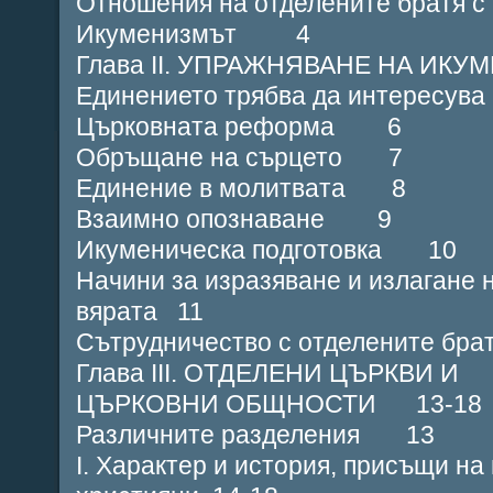
Отношения на отделените братя с
Икуменизмът 4
Глава ІІ. УПРАЖНЯВАНЕ НА ИКУ
Единението трябва да интересув
Църковната реформа 6
Обръщане на сърцето 7
Единение в молитвата 8
Взаимно опознаване 9
Икуменическа подготовка 10
Начини за изразяване и излагане 
вярата 11
Сътрудничество с отделените бр
Глава ІІІ. ОТДЕЛЕНИ ЦЪРКВИ И
ЦЪРКОВНИ ОБЩНОСТИ 13-18
Различните разделения 13
І. Характер и история, присъщи на