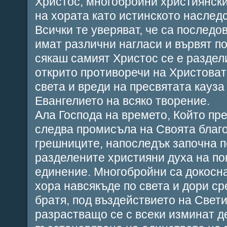
Христос, многобройни християнск
на хората като истинското наслед
Всички те уверяват, че са последо
имат различни нагласи и вървят п
сякаш самият Христос се е раздел
открито противоречи на Христоват
света и вреди на пресвятата кауза
Евангелието на всяко творение.
Ала Господа на времето, Който пр
следва промисъла на Своята благо
грешниците, напоследък започна п
разделените християни духа на по
единение. Многобройни са докосна
хора навсякъде по света и дори с
братя, под въздействието на Свети
разрастващо се с всеки изминат д