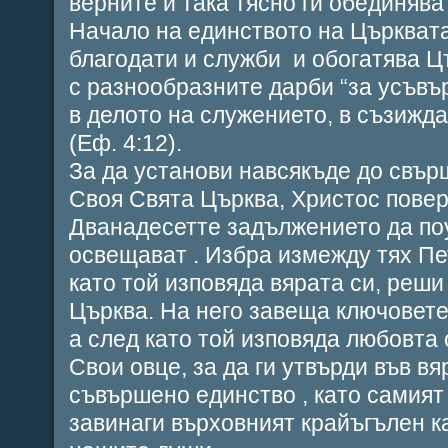
верните и така тясно ги обединява
Начало на единството на Църкват
благодати и служби и обогатява Ц
с разнообразните дарби “за усъвъ
в делото на служението, в съзижд
(Еф. 4:12).
За да установи навсякъде до свър
Своя Свята Църква, Христос повер
Дванадесетте задължението да поу
освещават . Избра измежду тях Пет
като той изповяда вярата си, реши
Църква. На него завеща ключовете
а след като той изповяда любовта 
Свои овце, за да ги утвърди във вя
съвършено единство , като самият
завинаги върховният крайъгълен к