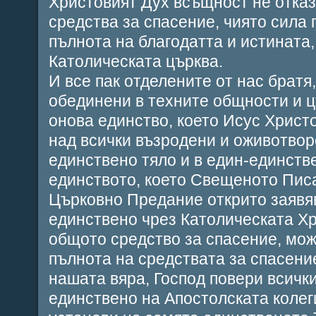
Христовият Дух всъщност не отказв
средства за спасение, чиято сила 
пълнота на благодатта и истината,
Католическата църква.
И все пак отделените от нас братя,
обединени в техните общности и ц
онова единство, което Исус Христ
над всички възродени и оживотвор
единствено тяло и в един-единств
единството, което Свещеното Пис
Църковно Предание открито заявяв
единствено чрез Католическата Хр
общото средство за спасение, мож
пълнота на средствата за спасени
нашата вяра, Господ повери всички
единствено на Апостолската колеги