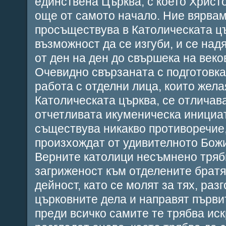
единствена Църква, с което Христ
още от самото начало. Ние вярвам
просъществува в Католическата цъ
възможност да се изгуби, и се над
от ден на ден до свършека на веко
Очевидно свързаната с подготовк
работа с отделни лица, които жел
Католическата църква, се отличава
отчетливата икуменическа инициат
съществува никакво противоречие,
произхождат от удивителното Бож
Верните католици несъмнено тряб
загриженост към отделените братя
дейност, като се молят за тях, разг
църковните дела и направят първит
преди всичко самите те трябва ис