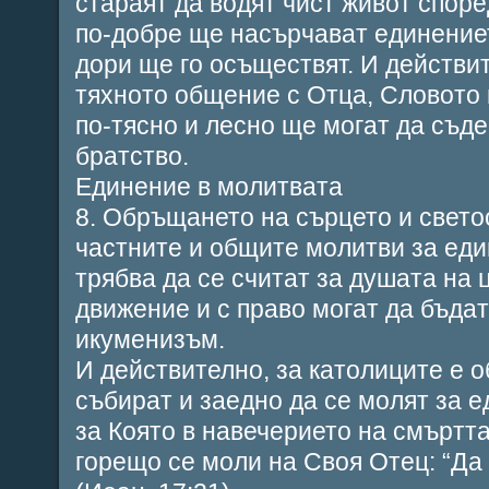
стараят да водят чист живот споре
по-добре ще насърчават единение
дори ще го осъществят. И действит
тяхното общение с Отца, Словото 
по-тясно и лесно ще могат да съд
братство.
Единение в молитвата
8. Обръщането на сърцето и светос
частните и общите молитви за еди
трябва да се считат за душата на
движение и с право могат да бъда
икуменизъм.
И действително, за католиците е о
събират и заедно да се молят за е
за Която в навечерието на смъртт
горещо се моли на Своя Отец: “Да