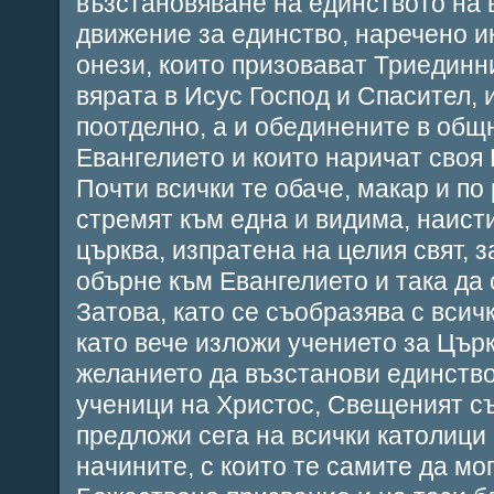
възстановяване на единството на 
движение за единство, наречено и
онези, които призовават Триединн
вярата в Исус Господ и Спасител, 
поотделно, а и обединените в общн
Евангелието и които наричат своя
Почти всички те обаче, макар и по
стремят към една и видима, наист
църква, изпратена на целия свят, з
обърне към Евангелието и така да 
Затова, като се съобразява с всичк
като вече изложи учението за Църк
желанието да възстанови единств
ученици на Христос, Свещеният с
предложи сега на всички католици
начините, с които те самите да мог