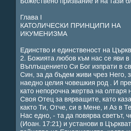
Божествено призвание и на тази бл
Глава І
КАТОЛИЧЕСКИ ПРИНЦИПИ НА
ИКУМЕНИЗМА
Единство и единственост на Църк
2. Божията любов към нас се яви в 
Въплъщението Си Бог изпрати в с
Син, за да бъдем живи чрез Него, 
наедно целия човешкия род . И пр
като непорочна жертва на олтаря 
Своя Отец за вярващите, като каза
както Ти, Отче, си в Мене, и Аз в Т
Нас едно, - та да повярва светът, 
(Иоан. 17:21) и установи в Църква