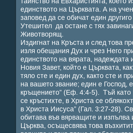
тайнство на Евхаристията, което 
единството на Църквата. А на уче
заповед да се обичат един другиг
Утешител да остане с тях завинаги
Животворящ.
Издигнат на Кръста и след това пр
изля обещания Дух и чрез Него пр
единството на вярата, надеждата 
Новия Завет, който е Църквата, ка
тяло сте и един дух, както сте и 
на вашето звание; един е Господ, е
кръщението” (Еф. 4:4-5). Тъй като 
се кръстихте, в Христа се облякохте
в Христа Иисуса” (Гал. 3:27-28). С
обитава във вярващите и изпълва 
Църква, осъщесвява това възхити