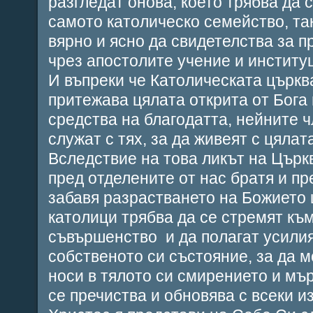
разгледат онова, което трябва да 
самото католическо семейство, так
вярно и ясно да свидетелства за 
чрез апостолите учение и институ
И въпреки че Католическата църкв
притежава цялата открита от Бога 
средства на благодатта, нейните ч
служат с тях, за да живеят с цяла
Вследствие на това ликът на Църк
пред отделените от нас братя и пре
забавя разрастването на Божието 
католици трябва да се стремят къ
съвършенство и да полагат усилия
собственото си състояние, за да м
носи в тялото си смирението и мър
се пречиства и обновява с всеки и