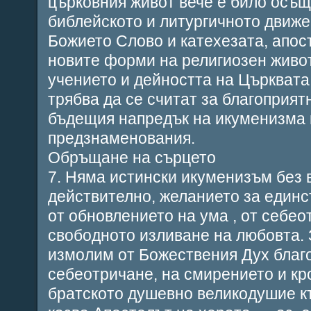
църковния живот вече е било осъщ
библейското и литургичното движе
Божието Слово и катехезата, апос
новите форми на религиозен живот
учението и дейността на Църквата 
трябва да се считат за благоприя
бъдещия напредък на икуменизма 
предзнаменования.
Обръщане на сърцето
7. Няма истински икуменизъм без
действително, желанието за единс
от обновлението на ума , от себе
свободното изливане на любовта. 
измолим от Божествения Дух благ
себеотричане, на смирението и кр
братското душевно великодушие къ