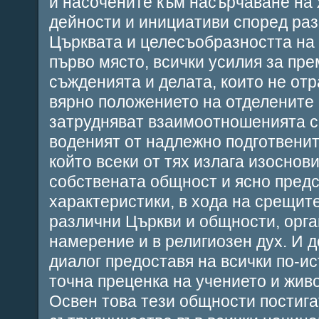
и насочените към насърчаване на
дейности и инициативи според ра
Църквата и целесъобразността на 
първо място, всички усилия за пр
съжденията и делата, които не от
вярно положението на отделените 
затрудняват взаимоотношенията с 
воденият от надлежно подготвените
който всеки от тях излага изоснов
собствената общност и ясно предс
характеристики, в хода на срещит
различни Църкви и общности, орга
намерение и в религиозен дух. И д
диалог предоставя на всички по-ис
точна преценка на учението и жив
Освен това тези общности постига