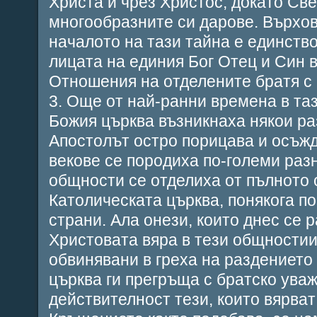
Христа и чрез Христос, докато Св
многообразните си дарове. Върхов
началото на тази тайна е единств
лицата на единия Бог Отец и Син в
Отношения на отделените братя с
3. Още от най-ранни времена в та
Божия църква възникнаха някои ра
Апостолът остро порицава и осъжд
векове се породиха по-големи раз
общности се отделиха от пълното
Католическата църква, понякога по
страни. Ала онези, които днес се 
Христовата вяра в тези общностии
обвинявани в греха на раздението
църква ги прегръща с братско ува
действителност тези, които вярват