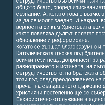
сътрудничество във всички начина
общото благо, според изискваният
съзнание. А, когато това е възможн
за да се молят заедно. И накрая, в
верността си към Христовата воля
както повелява дългът, полагат по
обновление и реформиране.
Когато се вършат благоразумно и 
Католическата църква под бдителн
всички тези неща допринасят за р
равноправието и истината, на съг
сътрудничеството, на братската о
този път, след преодоляването на 
пречат на съвършеното църковно 
християни постепенно ще се събе
Евхаристично отслужване в единст