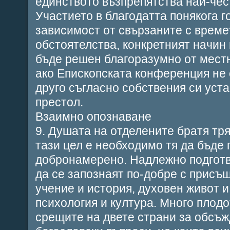
единството възпрепятства най-че
Участието в благодатта понякога г
зависимост от свързаните с време
обстоятелства, конкретният начин
бъде решен благоразумно от местн
ако Епископската конференция не
друго съгласно собствения си уста
престол.
Взаимно опознаване
9. Душата на отделените братя тря
тази цел е необходимо тя да бъде
добронамерено. Надлежно подготв
да се запознаят по-добре с присъ
учение и история, духовен живот и
психология и култура. Много плодо
срещите на двете страни за обсъж