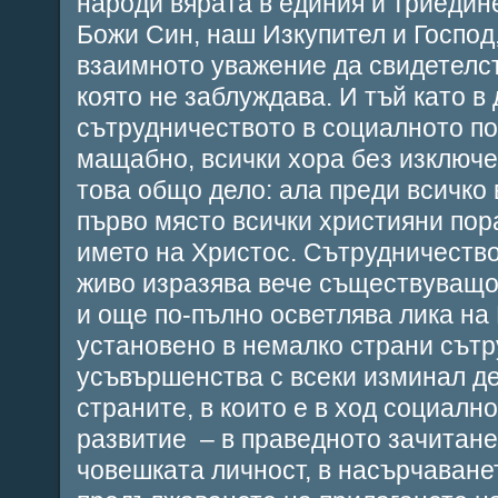
народи вярата в единия и триедине
Божи Син, наш Изкупител и Господ,
взаимното уважение да свидетелс
която не заблуждава. И тъй като 
сътрудничеството в социалното п
мащабно, всички хора без изключе
това общо дело: ала преди всичко 
първо място всички християни пор
името на Христос. Сътрудничество
живо изразява вече съществуващ
и още по-пълно осветлява лика на 
установено в немалко страни сътр
усъвършенства с всеки изминал де
страните, в които е в ход социалн
развитие – в праведното зачитане
човешката личност, в насърчаванет