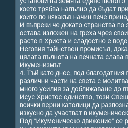
установи на земята единственото 
което трябва напълно да бъдат пр
които по някакъв начин вече прин
И въпреки че докато странства по 
остава изложен на греха чрез свои
расте в Христа и сладостно е воде
Неговия тайнствен промисъл, дока
цялата пълнота на вечната слава 
Икуменизмът
4. Тъй като днес, под благодатния 
различни части на света с молитва
много усилия за доближаване до п
Исус Христос единство, този Све
всички верни католици да разпозн
изкусно да участват в икуменическ
Под “Икуменическо движение” се 