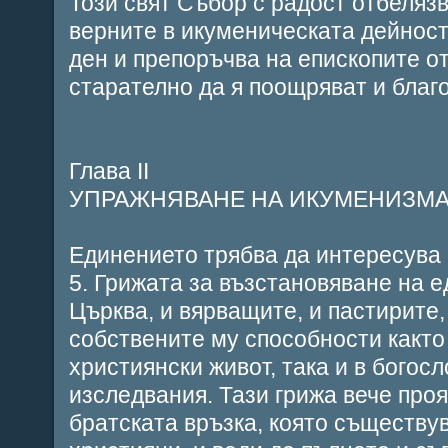
Този свят Събор с радост отбелязв
верните в икуменическата дейност
ден и препоръчва на епископите о
старателно да я поощряват и благо
Глава ІІ
УПРАЖНЯВАНЕ НА ИКУМЕНИЗМ
Единението трябва да интересува 
5. Грижата за възстановяване на 
Църква, и вярващите, и пастирите,
собствените му способности както
християнски живот, така и в богос
изследвания. Тази грижа вече проя
братската връзка, която съществу