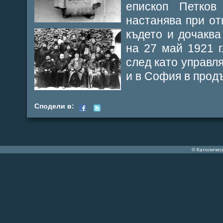
епископ Петко
настанява при от
където и дочаква
на 27 май 1921 г
след като управл
и в София в прод
Сподели в:
© Католичес