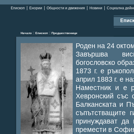
Епископ
Енории
Общности и движения
Новини
Социална дейн
Епис
::
::
Начало
Епископ
Предшественици
Роден на 24 октом
Завършва ви
богословско обра
1873 г. е ръкопо
април 1883 г. е н
Наместник и е р
Хевронский със 
Балканската и П
съпътстващите г
принуждават да 
премести в София