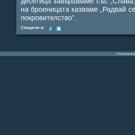
десетица завършваме със „Слава..:
на броеницата казваме „Радвай се 
покровителство”.
Сподели в:
© Католичес