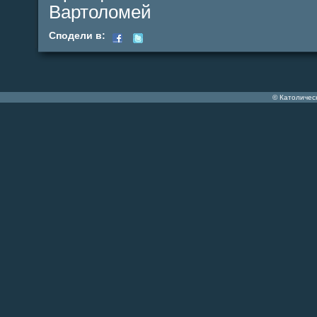
Вартоломей
Сподели в:
© Католичес