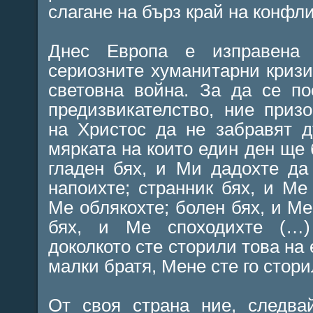
слагане на бърз край на конфли
Днес Европа е изправена
сериозните хуманитарни кризи
световна война. За да се п
предизвикателство, ние приз
на Христос да не забравят д
мярката на които един ден ще
гладен бях, и Ми дадохте да
напоихте; странник бях, и Ме 
Ме облякохте; болен бях, и Ме
бях, и Ме споходихте (…)
доколкото сте сторили това на 
малки братя, Мене сте го стори
От своя страна ние, следва