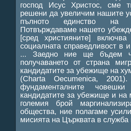
господ Исус Христос, сме т
решени да увеличим нашите у
пълното единство на в
Потвърждаваме нашето убежде
[сред християните] включва
социалната справедливост в 
... Заедно ние ще бъдем ч
получаването от страна миг
кандидатите за убежище на ху
(
Charta
Oecumenica, 2001).
фундаменталните човешки п
кандидатите за убежище и на м
големия брой маргинализи
общества, ние полагаме усил
мисията на Църквата в служба 