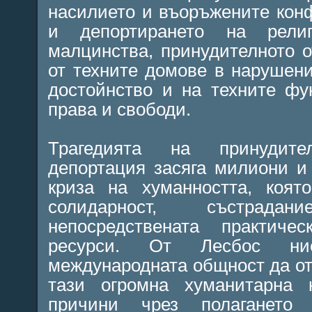
насилието и въоръжените кон
и депортирането на рели
малцинства, принудителното 
от техните домове в нарушен
достойнство и на техните ф
права и свободи.
Трагедията на принудит
депортация засяга милиони и
криза на хуманността, коят
солидарност, състрад
непосредствената практиче
ресурси. От Лесбос н
международната общност да от
тази огромна хуманитарна 
причини чрез полагането 