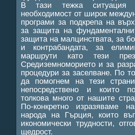
В тази тежка ситуация 
необходимост от широк междун
програми за подкрепа на върх
за защита на фундаментални
защита на малцинствата, за бо
и контрабандата, за елими
маршрути като тези пре
Средиземноморието и за разр
процедури за заселване. По т
да помогнем на тези страни
непосредствено и които п
толкова много от нашите стр
По-конкретно изразяваме н
народа на Гърция, които въ
икономически трудности, отг
щедрост.