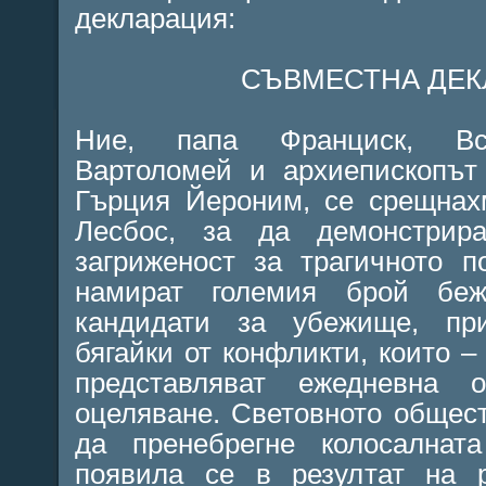
декларация:
СЪВМЕСТНА ДЕК
Ние, папа Франциск, Все
Вартоломей и архиепископът
Гърция Йероним, се срещнах
Лесбос, за да демонстрир
загриженост за трагичното п
намират големия брой бе
кандидати за убежище, при
бягайки от конфликти, които –
представляват ежедневна о
оцеляване. Световното общес
да пренебрегне колосалната
появила се в резултат на р