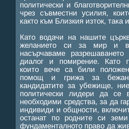
политически и благотворителн
чрез съвместни усилия, кои
както към Близкия изток, така 
Като водачи на нашите църк
желанието си за мир и в
насърчаваме разрешаването 
диалог и помирение. Като п
които вече са били положен
помощ и грижа за бежанц
кандидатите за убежище, ни
политически лидери да се в
необходими средства, за да га
индивиди и общности, включи
останат по родните си зем
фундаменталното право да живе