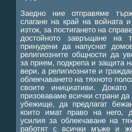
Заедно ние отправяме търж
слагане на край на войната 
изток, за постигането на справ
достойното завръщане на т
принудени да напуснат домо
религиозните общности да ув
за прием, подкрепа и защита н
вери, а религиозните и гражда
облекчаването на тяхното поло
своите инициативи. Докато
призоваваме всички страни да
убежище, да предлагат бежан
които имат право на него, 
усилия за облекчаване на тя
работят с всички мъже и ж