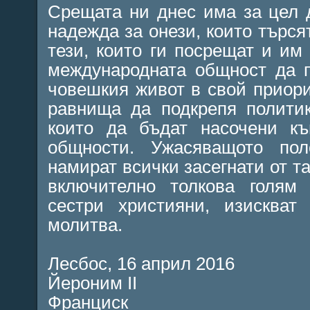
Срещата ни днес има за цел 
надежда за онези, които търся
тези, които ги посрещат и им
международната общност да 
човешкия живот в свой приорит
равнища да подкрепя полити
които да бъдат насочени къ
общности. Ужасяващото пол
намират всички засегнати от т
включително толкова голям
сестри християни, изискват
молитва.
Лесбос, 16 април 2016
Йероним II
Франциск