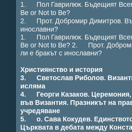
1. Пол Гаврилюк. Бъдещият Всеп
Be or Not to Be?
2. Прот. Добромир Димитров. Въ
инославни?
1. Пол Гаврилюк. Бъдещият Всеп
Be or Not to Be? 2. Прот. Добро
ли е бракът с инославни?
Християнство и история
3. Светослав Риболов. Византи
исляма
4. Георги Казаков. Церемония,
във Византия. Празникът на пра
учредяване
5. о. Сава Кокудев. Единството
Църквата в дебата между Конста