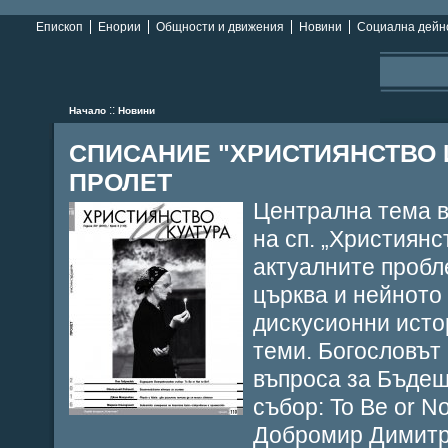
Епископ
Енории
Общности и движения
Новини
Социална дейн
::
Начало
Новини
СПИСАНИЕ "ХРИСТИЯНСТВО И 
ПРОЛЕТ
Централна тема в
на сп. „Християнс
актуалните проб
църква и нейното
дискусионни исто
теми. Богословът
въпроса за
Бъдещ
събор:
To Be or No
Добромир Димитро