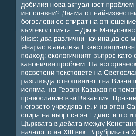
добилия нова актуалност проблем
инославни?
Двама от най-известн
богослови се спират на отношение
към екологията – Джон Манусакис
ktisis: два различни начина да се 
Янарас в анализа
Екзистенциален
подход: екологичният въпрос като 
каноничен проблем
. На историчес
посветени текстовете на Светосла
разглежда отношението на
Визант
исляма
, на Георги Казаков по тем
православие във Византия. Празни
неговото учредяване
, и на отец С
спира на въпроса за
Единството и 
Църквата в дебата между Констан
началото на ХІІІ век
. В рубриката 