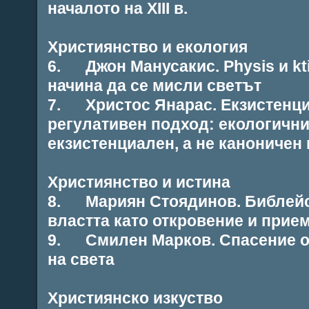
началото на XIII в.
Християнство и екология
6. Джон Манусакис. Physis и kti
начина да се мисли светът
7. Христос Янарас. Екзистенц
регулативен подход: екологични
екзистенциален, а не каноничен
Християнство и истина
8. Мариян Стоядинов. Библейс
властта като откровение и прие
9. Смилен Марков. Спасение от
на света
Християнско изкуство