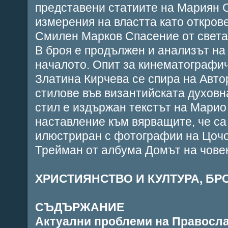
представени статиите на Мариян
измерения на властта като откров
Смилен Марков
Спасение от света
В броя е продължен и анализът н
началото. Опит за кинематографи
Златина Кирчева се спира на
Авто
стилове във византийската духовн
стил е издържан текстът на Марио
наставление към вярващите, че са
илюстриран с фотографии на Цоч
Трейман от албума
Домът на човек
ХРИСТИЯНСТВО И КУЛТУРА, БРО
СЪДЪРЖАНИЕ
Актуални проблеми на Правосл