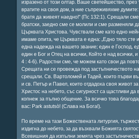
изразено от този олтар. Ваше светейшество, през 
вратите на своя дом, а ние съпреживяхме думите: 
братя да живеят наедно!“ (Пс 132:1). Срещали сме
братски, заедно сме се молили и сме разменяли д
Църквата Христова. Чувствали сме като едно ней
имаме опита, че Църквата е една: „Едно тяло сте и
една надежда на вашето звание; един е Господ, ед
един е Бог и Отец на всички, Който е над всички, и
4 : 4-6). Радостни сме, че можем като свои да пов
Срещата ни се провежда под застъпничеството на 
срещали. Св. Вартоломей и Тадей, които първи въ
и св. Петър и Павел, които отдадоха своя живот з
Христос на небето, със сигурност са щастливи да
копнеж за пълно общение. За всичко това благодар
вас: Park astutsò! (Слава на Бога!).
По време на тази Божествената литургия, тържес
издигна до небето, за да възхвали Божията святос
Всевишния да изпълни земята чрез застъпничеств