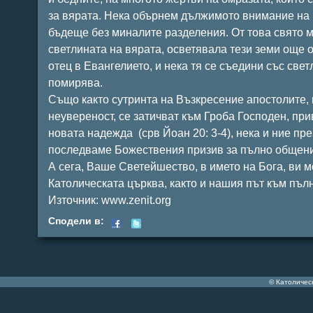
за вярата. Нека обърнем дължимото внимание на 
бъдеще без мин
алите разделения. От това свято м
светлината на вярата, осветявала тези земи още о
отец в Евангелието, и нека тя се съедини със све
помирява.
Също както сутринта на Възкресение апостолите,
неувереност, се затичват към Гроба Господен, пр
новата надежда (срв Йоан 20: 3-4), нека и ние пр
последваме Божествения призив за пълно общени
А сега, Ваше Светейшество, в името на Бога, ви 
Католическата църква, както и нашия път към пъл
Източник:
www.zenit.org
Сподели в:
© Католичес