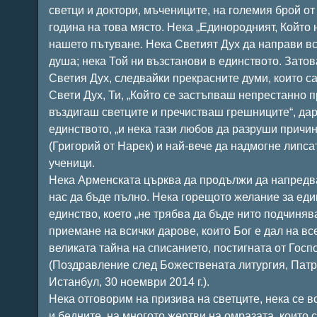
светци и доктори, мъчениците, на големия брой от
година на това място. Нека „Единородният, Който 
нашето пътуване. Нека Светият Дух да направи в
душа; нека Той ни възстанови в единството. Зат
Светия Дух, следвайки прекрасните думи, които са
Свети Дух, Ти, „Който се застъпваш непрестанно п
въздигаш светците и пречистваш грешниците“, дар
единството, „и нека тази любов да разруши причи
(Григорий от Нарек) и най-вече да надмогне липс
ученици.
Нека Арменската църква да продължи да напредв
нас да бъде пълно. Нека горещото желание за един
единство, което „не трябва да бъде нито подчиняв
приемане на всички дарове, които Бог е дал на вс
великата тайна на списанието, постигната от Госп
(Поздравление след Божествената литургия, Патр
Истанбул, 30 ноември 2014 г.).
Нека отговорим на призива на светците, нека се 
и бедните, на многото жертви на омразата, които 