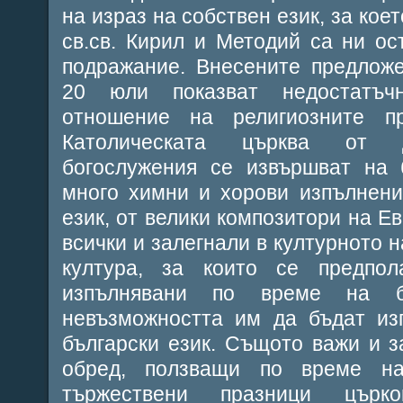
на израз на собствен език, за кое
св.св. Кирил и Методий са ни о
подражание. Внесените предложе
20 юли показват недостатъч
отношение на религиозните п
Католическата църква от д
богослужения се извършват на 
много химни и хорови изпълнени
език, от велики композитори на Ев
всички и залегнали в културното 
култура, за които се предпо
изпълнявани по време на бо
невъзможността им да бъдат из
български език. Същото важи и з
обред, ползващи по време н
тържествени празници църко