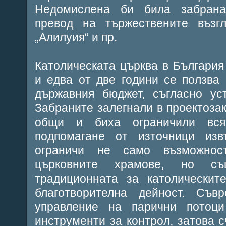
Недомислена би била забрана
превод на тържествените възгл
„Алилуия“ и пр.
Католическата църква в Българи
и едва от две години се ползва
държавния бюджет, съгласно ус
Забраните залегнали в проектозак
общи и биха ограничили вся
подпомагане от източници из
ограничи не само възможнос
църковните храмове, но 
традиционната за католическит
благотворителна дейност. Съв
управление на парични потоци
инструменти за контрол, затова с