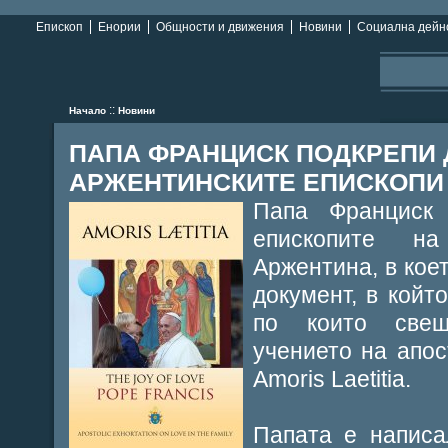
Епископ
Енории
Общности и движения
Новини
Социална дейн
::
Начало
Новини
ПАПА ФРАНЦИСК ПОДКРЕПИ 
АРЖЕНТИНСКИТЕ ЕПИСКОПИ П
Папа Франциск
епископите н
Аржентина, в кое
документ, в койт
по които свещ
учението на апо
Amoris Laetitia.
Папата е написа