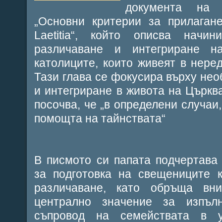
документа на е
„Основни критерии за прилаган
Laetitia“, който описва начин
различаване и интегриране н
католиците, които живеят в нере
Тази глава се фокусира върху нео
и интегриране в живота на Църква
посочва, че „в определени случаи
помощта на тайнствата“
В писмото си папата подчертава
за подготовка на свещениците к
различаване, като обръща вн
централно значение за изпъл
съпровод на семействата в у