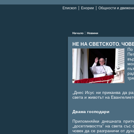
Епископ
Енории
Общности и движен
::
Начало
Новини
НЕ НА СВЕТСКОТО. ЧОВ
По 
Пет
вър
мо
път
рад
тря
„Днес Исус ни приканва да р
света и животът на Евангелието
Двама господари
Припомняйки днешната притч
„досетливостта“ на света със 
човек да се разграничи от дух