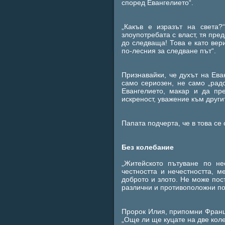
според Евангелието“.
„Какъв е изразът на
света
?
злоупотребата с власт, тя пре
до следваща! Това е като вери
по-лесния за следване път“.
Признавайки, че духът на Ева
само сериозен, не само „радо
Евангелието, макар и да пре
искреност, уважение към другит
Папата подчерта, че в това се 
Без колебание
„Житейското пътуване по н
честността и нечестността, 
доброто и злото. Не може пос
различни и противоположни по
Пророк Илия, припомни Франци
„Още ли ще куцате на две коле