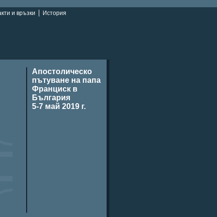
кти и връзки
История
Апостолическо
пътуване на папа
Франциск в
България
5-7 май 2019 г.