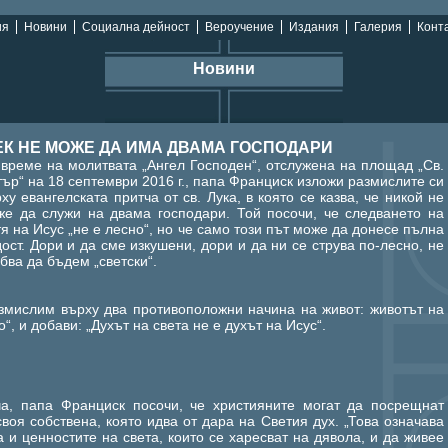
ия
Новини
Социална дейност
Вероучение
Издания
Галерия
Конта
Новини
ЕК НЕ МОЖЕ ДА ИМА ДВАМА ГОСПОДАРИ
време на молитвата „Ангел Господен“, отслужена на площад „Св.
ър“ на 18 септември 2016 г., папа Франциск изложи размислите си
ху евангелската притча от св. Лука, в която се казва, че никой не
же да служи на двама господари. Той посочи, че следването на
я на Исус „не е лесно“, но че само този път може да донесе пълна
ост. Дори и да сме изкушени, дори и да ни се струва по-лесно, не
бва да бъдем „светски“.
азмислим върху два противоположни начина на живот: животът на
“, и добави: „Духът на света не е духът на Исус“.
а, папа Франциск посочи, че християните могат да посрещнат
своя собствена, която идва от дара на Светия дух. „Това означава
а и ценностите на света, които се харесват на дявола, и да живее