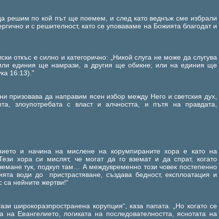
да решим по кой път ще поемем, и след като веднъж сме избрали
ргично и с решителност, като се уповаваме на Божията благодат и
ски откъс е силно и категорично: „Никой слуга не може да слугува
или единия ще намрази, а другия ще обикне; или на единия ще
ка 16:13)."
 ни призовава да направим ясен избор между Него и светския дух,
ята, злоупотребата с власт и алчността, и пътя на правдата,
т
нието и начина на мислене на корумпираните хора е като на
Тези хора си мислят, че могат да го вземат и да спрат, когато
 вземане тук, подкуп там… А междувременно този човек постепенно
цията води до пристрастяване, създава бедност, експлоатация и
с са нейните жертви!“
тази широкоразпространена корупция“, каза папата. „Но когато се
а на Евангелието, логиката на последователността, яснотата на