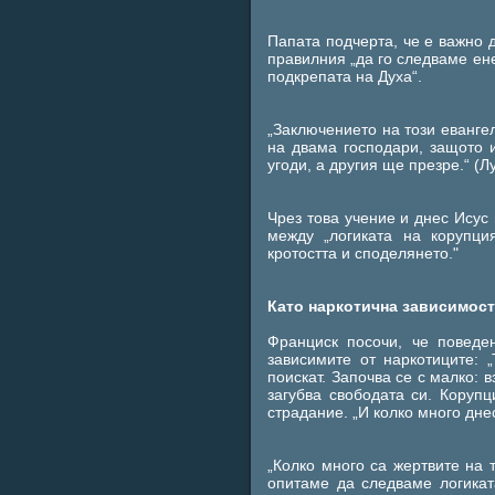
Папата подчерта, че е важно 
правилния „да го следваме ене
подкрепата на Духа“.
„Заключението на този евангел
на двама господари, защото 
угоди, а другия ще презре.“ (Лу
Чрез това учение и днес Исус
между „логиката на корупци
кротостта и споделянето."
Като наркотична зависимос
Франциск посочи, че поведе
зависимите от наркотиците: „
поискат. Започва се с малко:
загубва свободата си. Коруп
страдание. „И колко много дне
„Колко много са жертвите на 
опитаме да следваме логикат