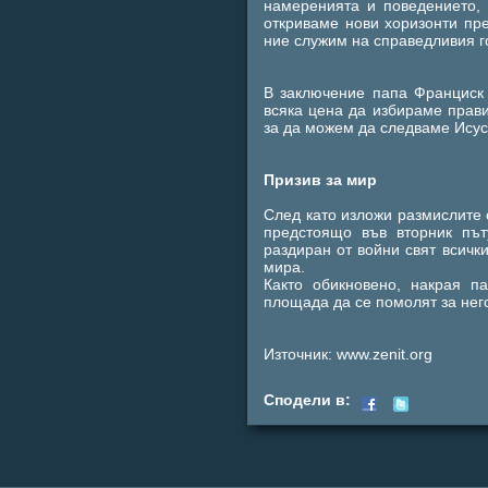
намеренията и поведението,
откриваме нови хоризонти пре
ние служим на справедливия го
В заключение папа Франциск 
всяка цена да избираме прав
за да можем да следваме Исус
Призив за мир
След като изложи размислите 
предстоящо във вторник пъ
раздиран от войни свят всичк
мира.
Както обикновено, накрая 
площада да се помолят за нег
Източник: www.zenit.org
Сподели в: