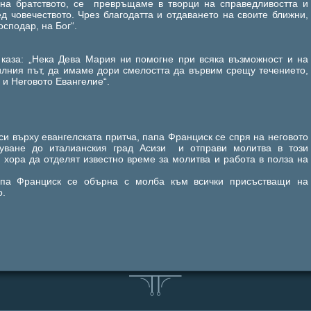
 на братството, се превръщаме в творци на справедливостта и
д човечеството. Чрез благодатта и отдаването на своите ближни,
сподар, на Бог“.
каза: „Нека Дева Мария ни помогне при всяка възможност и на
илния път, да имаме дори смелостта да вървим срещу течението,
 и Неговото Евангелие“.
си върху евангелската притча, папа Франциск се спря на неговото
туване до италианския град Асизи и отправи молитва в този
и хора да отделят известно време за молитва и работа в полза на
папа Франциск се обърна с молба към всички присъстващи на
о.