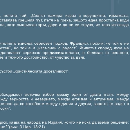
“, попита той. „
Светът
намира израз в корупцията, измамата,
дставлява грешния път, пътя на греха, защото една простъпка води
га, като омагьосан кръг, дори и да ни се струва, че това изглежда
нгелието изисква сериозен подход, Франциск посочи, че той е не
стен“, но той е и „изпълнен с радост“. Животът според духа на
дставлява сериозно предизвикателство, е белязан от честност,
е и тяхното достойнство, от чувство за дълг.
състои „християнската досетливост“.
еобходимост включва избор между един от двата пътя: между
между верността и неверието, между егоизма и алтруизма, между
тоянно да се колебаем между единия и другия, защото те водят в
соки“.
ск, казва на народа на Израил, който не иска да вземе решение:
не?“(виж. 3 Цар. 18:21).