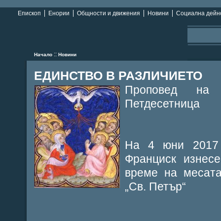
Епископ
Енории
Общности и движения
Новини
Социална дейн
::
Начало
Новини
ЕДИНСТВО В РАЗЛИЧИЕТО
Проповед на
Петдесетница
На 4 юни 2017 г
Франциск изнесе
време на месата
„Св. Петър“