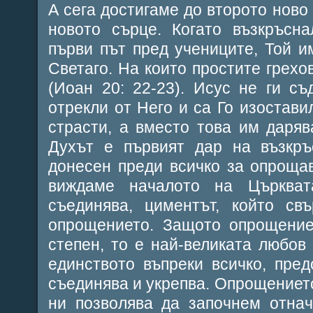
А сега достигаме до второто ново
новото сърце. Когато възкръсн
първи път пред учениците, Той и
Светаго. На които простите грехов
(Иоан 20: 22-23). Исус не ги съ
отрекли от Него и са Го изостави
страсти, а вместо това им даря
Духът е първият дар на възкръ
донесен преди всичко за опрощав
виждаме началото на Църкват
съединява, циментът, който св
опрощението. Защото опрощение
степен, то е най-великата любов 
единството въпреки всичко, пред
съединява и укрепва. Опрощениет
ни позволява да започнем отна