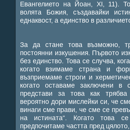
Евангелието на Йоан, XI, 11). 
волята Божия, създавайки исти
еднаквост, а единство в различиет
За да стане това възможно, т
постоянни изкушения. Първото из
без единство. Това се случва, ког
когато взимаме страна и фор
възприемаме строги и херметиче
когато оставаме заключени в 
представи за това как трябва
вероятно дори мислейки си, че сме
винаги сме прави, че сме се превъ
на истината“. Когато това с
предпочитаме частта пред цялото,