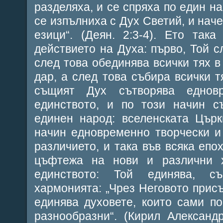
разделяха, и се спряха по един на
се изпълниха с Дух Светий, и наче
езици“. (Деян. 2:3-4). Ето так
действието на Духа: първо, Той с
след това обединява всички тях в
дар, а след това събира всички т
същият Дух сътворява еднов
единството, и по този начин с
единен народ: вселенската Църк
начин едновременно творчески и
различието, и така във всяка епо
цъфтежа на нови и различни 
единството: Той единява, с
хармонията: „Чрез Неговото присъ
единява духовете, които сами п
разнообразни“. (Кирил Александ