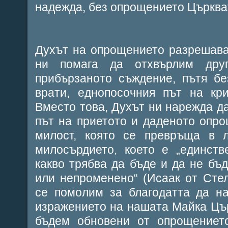
надежда, без опрощението Църква
Духът на опрощението разрешава
ни помага да отхвърлим дру
прибързаното съждение, пътя бе
врати, еднопосочния път на кри
Вместо това, Духът ни нарежда д
път на приетото и даденото опр
милост, която се превръща в 
милосърдието, което е „единств
какво трябва да бъде и да не бъ
или непроменено“ (Исаак от Стел
се помолим за благодатта да н
изражението на нашата Майка Цър
бъдем обновени от опрощението