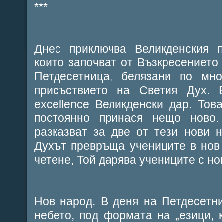
***
Днес приключва Великденския п
които започват от Възкресението
Петдесетница, белязани по мно
присъствието на Светия Дух.
excellence Великденски дар. Тов
постоянно принася нещо ново
разказват за две от тези нови 
Духът превръща учениците в нов 
четене, Той дарява учениците с но
Нов народ. В деня на Петдесетн
небето, под формата на „езици, к