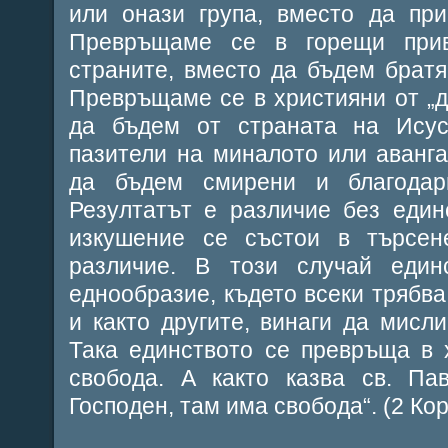
или онази група, вместо да пр
Превръщаме се в горещи при
страните, вместо да бъдем братя
Превръщаме се в християни от „дя
да бъдем от страната на Исус
пазители на миналото или аванг
да бъдем смирени и благодар
Резултатът е различие без един
изкушение се състои в търсен
различие. В този случай еди
еднообразие, където всеки трябва
и както другите, винаги да мисл
Така единството се превръща в 
свобода. А както казва св. Па
Господен, там има свобода“. (2 Кор.