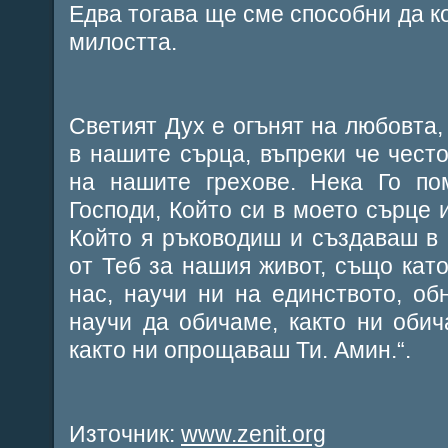
Едва тогава ще сме способни да к
милостта.
Светият Дух е огънят на любовта,
в нашите сърца, въпреки че често
на нашите грехове. Нека Го по
Господи, Който си в моето сърце 
Който я ръководиш и създаваш в
от Теб за нашия живот, също като
нас, научи ни на единството, о
научи да обичаме, както ни оби
както ни опрощаваш Ти. Амин.“.
Източник:
www.zenit.org