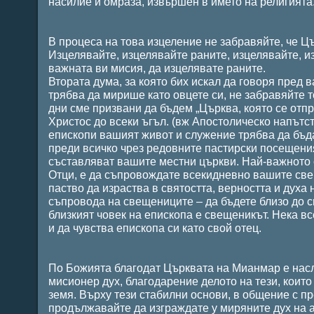
насилие и омраза, извършен в името на религията
В процеса на това изцеление не забравяйте, че Цъ
Изцелявайте, изцелявайте раните, изцелявайте, и
важната ви мисия, да изцелявате раните.
Втората дума, за която бих искал да говоря пред 
трябва да мирише като овцете си, не забравяйте т
дни сме призвани да бъдем „Църква, която се отпр
Христос до всеки ъгъл. (вж Апостолическо напътст
епископи вашият живот и служение трябва да бъда
преди всичко чрез редовните пастирски посещени
съставляват вашите местни църкви. Най-важното 
Отци, е да съпровождате всекидневно вашите св
паство да израства в святостта, верността и духа 
съпровода на свещениците – да бъдете близо до с
близкият човек на епископа е свещеникът. Нека вс
и да чувства епископа си като свой отец.
По Божията благодат Църквата на Мианмар е нас
мисионер дух, благодарение делото на тези, които
земя. Върху тези стабилни основи, в общение с п
продължавайте да изграждате у миряните дух на 