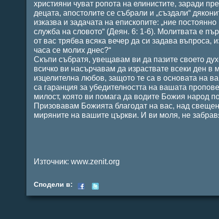
християни чуват ропота на елинистите, заради пр
децата, апостолите се събрали и „създали“ дякони
изказва и задачата на епископите: „ние постоянн
служба на словото“ (Деян. 6: 1-6). Молитвата е пъ
от вас трябва всяка вечер да си задава въпроса, 
часа се молих днес?“
Скъпи събратя, увещавам ви да пазите своето ду
всичко ви насърчавам да израствате всеки ден в 
изцелителна любов, защото те са в основата на в
са гаранция за убедителността на вашата проповед
милост, която ви помага да водите Божия народ по
Призовавам Божията благодат на вас, над свещени
миряните на вашите църкви. И ви моля, не забрав
Източник: www.zenit.org
Сподели в: