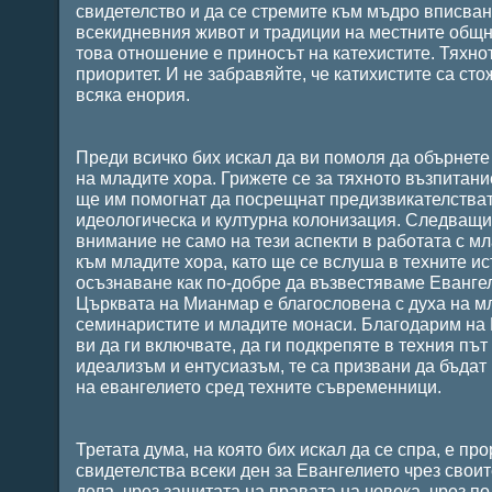
свидетелство и да се стремите към мъдро вписван
всекидневния живот и традиции на местните общн
това отношение е приносът на катехистите. Тяхно
приоритет. И не забравяйте, че катихистите са ст
всяка енория.
Преди всичко бих искал да ви помоля да обърнет
на младите хора. Грижете се за тяхното възпитан
ще им помогнат да посрещнат предизвикателствата
идеологическа и културна колонизация. Следващи
внимание не само на тези аспекти в работата с мл
към младите хора, като ще се вслуша в техните и
осъзнаване как по-добре да възвестяваме Еванге
Църквата на Мианмар е благословена с духа на м
семинаристите и младите монаси. Благодарим на Б
ви да ги включвате, да ги подкрепяте в техния път
идеализъм и ентусиазъм, те са призвани да бъдат
на евангелието сред техните съвременници.
Третата дума, на която бих искал да се спра, е п
свидетелства всеки ден за Евангелието чрез свои
дела, чрез защитата на правата на човека, чрез п