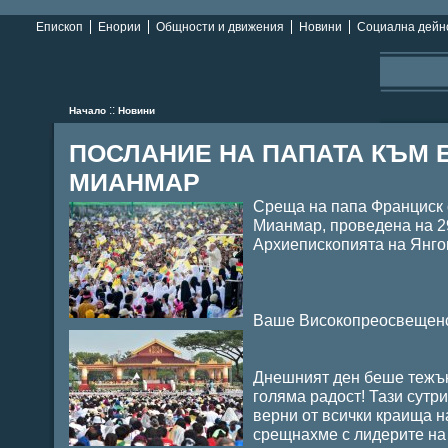
Епископ
Енории
Общности и движения
Новини
Социална дейн
::
Начало
Новини
ПОСЛАНИЕ НА ПАПАТА КЪМ 
МИАНМАР
Среща на папа Франциск 
Мианмар, проведена на 29
Архиепископията на Янго
Ваше Високопреосвещенст
Днешният ден беше тежък 
голяма радост! Тази сутр
верни от всички краища н
срещнахме с лидерите на 