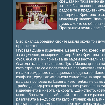
срещата ни тази вечер да
за тези благословени мом
радостите и предизвикате
пастири на Христовото ст
монсеньор Феликс [Лиан К
думи, с които се обърна к
Прегръщам всички вас в Г
Бих искал да обединя своите мисли около три дум
пророчество.
Първата дума е изцеление. Евангелието, което из
за изцеление, помирение и мир. Чрез Христовата 
със Себе си и ни приканва да бъдем вестители на 
благодатта на изцелението. Тук в Мианмар това п
като страната се е посветила на преодоляването 
и на изграждането на национално единство. Вашет
конфликт, сред тях има смели свидетели на вярата
вашата проповед на Евангелието трябва не само да
трябва да съдържа и призив за насърчаване на е
изцелението в живота на хората. Единството, коет
многообразието - не забравяйте това, то се ражда
различията между хората като източник на взаимн
приканва ни взаимно да се преоткрием в културат