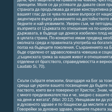
принципи. Моля се да успявате да давате своя пр
страната да продължава да играе конструктивна р
вашият глас да се чува по важни въпроси от наци
акцентирате върху уважението на достойнството и
бедните и най-уязвимите. Уверен съм, че петгодиш
възприета от Църквата по отношение на по-широки
държавата, в бъдеще ще донесе изобилен плод не
в цялата страна. По-конкретно имам предвид необ
околната среда и правилната употреба на богатит
полза на бъдещите поколения. Съхранението на Б
бъде отделено от здравословната човешка и соци
„същинската грижа за нашия живот и отношенията 
отделени от братството, справедливостта и вернос
Laudato Si, 70).
Скъпи събратя епископи, благодаря на Бог за тоз
среща ще укрепи вашето посвещение да бъдете по
паството, което ви е поверено от Христос. Знам, ч
с много предизвикателства и че, заедно с вашите 
на деня и жегата“. (Мат. 20:12). Увещавам ви да у
и духовното здраве и по бащински да мислите и з
Говорейки за духовно здраве, помнете първата за