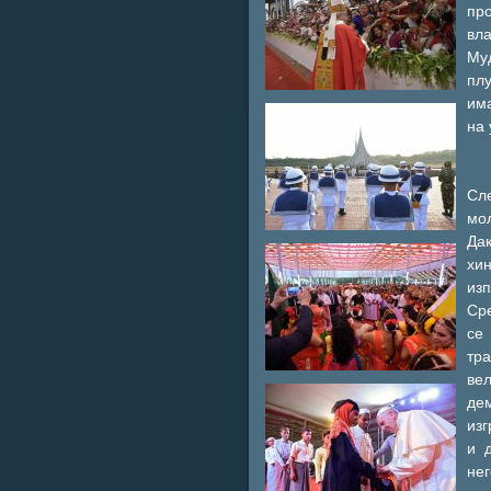
пр
вл
Му
пл
има
на 
Сл
мо
Да
хи
изп
Ср
се
тр
ве
де
изг
и 
нег