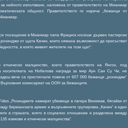
 за нейното използване, наложена от правителството на Мианмар
оматическата общност. Правителството ги нарича „бежанци от
 Мианмар.
 си посещение в Мианмар папа Фрациск носеше дървен пастирски
 рохинджи от щата Качин, които нямаха възможност да присъстват
бедността, в която живеят жителите на този щат“.
 етническо малцинство, което правителството на Янгон, под
на носителката на Нобелова награда за мир Аун Сан Су Чи, не
ладеш вече са пристигнали повече от 607 000 бежанци „рохинджи“
 Върховния комисариат на ООН за бежанците.
Fides „Рохинджите намират убежище в лагера Винемав, бягайки от
ежду бирманската армия и въоръжените групировка „Качин“ в един
икти в страната, която в социално отношение е разделена между
135 езикови и етнически малцинства“.