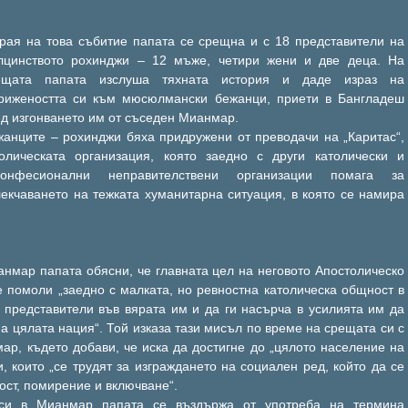
края на това събитие папата се срещна и с 18 представители на
лцинството рохинджи – 12 мъже, четири жени и две деца. На
ещата папата изслуша тяхната история и даде израз на
грижеността си към мюсюлмански бежанци, приети в Бангладеш
д изгонването им от съседен Мианмар.
жанците – рохинджи бяха придружени от преводачи на „Каритас“,
толическата организация, която заедно с други католически и
конфесионални неправителствени организации помага за
екчаването на тежката хуманитарна ситуация, в която се намира
анмар папата обясни, че главната цел на неговото Апостолическо
 помоли „заедно с малката, но ревностна католическа общност в
е представители във вярата им и да ги насърча в усилията им да
на цялата нация“. Той изказа тази мисъл по време на срещата си с
ар, където добави, че иска да достигне до „цялото население на
, които „се трудят за изграждането на социален ред, който да се
ост, помирение и включване“.
си в Мианмар папата се въздържа от употреба на термина