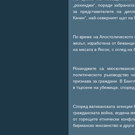
„рохинджи“, поради забраната
за представителите на дипл
Качин“, най-северният щат на
По време на Апостолическото
жезъл, изработена от бежанци
на месата в Янгон, с оглед на 
Рохинджите са мюсюлманско
политическото ръководство 
признава за граждани. В Банг
в търсене на убежище, според
Според ватиканската агенция 
гражданската война, водена м
от горещите етнически конфл
бирманско мнозинство и други 