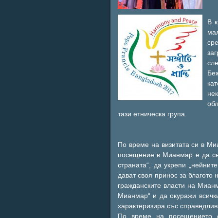
В 
ма
ср
за
сле
Бе
ка
не
обл
тази етническа група.
По време на визитата си в Ми
посещение в Мианмар е да се
страната“, да укрепи „нейнит
дават своя принос за благото 
гражданските власти на Мианм
Мианмар“ и да окуражи всички
характеризира със справедлив
По време на посещението 