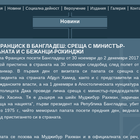
ия
Новини
Социална дейност
Вероучение
Издания
Галерия
Конта
Новини
РАНЦИСК В БАНГЛАДЕШ: СРЕЩА С МИНИСТЪР-
АНАТА И С БЕЖАНЦИ-РОХИНДЖИ
па Франциск посети Бангладеш от 30 ноември до 2 декември 2017
Той пристигна в страната на 30 ноември следобед след полет от
анмар. В първия ден от визитата си папата се срещна с
езидента на страната Абдул Хамид, както и с представители на
жданските власти, а на 1 декември в Апостолическата нунциатура
столицата Дака проведе лична среща с министър-председателя
йх Хасина. Тя е дъщеря на шейх Муджибур Рахман, наричан
аща на нацията“, първи президент на Република Бангладеш, убит
ез 1975 г., чийто мемориал папата посети предния ден, веднага
д пристигането си в страната.
пата се позова на Муджибур Рахман и в официалната си реч,