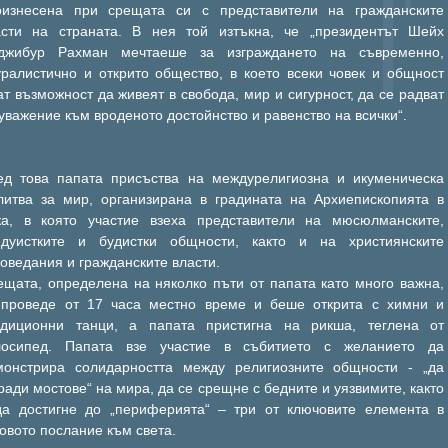
оизнесена при срещата си с представители на гражданските
асти на страната. В нея той изтъкна, че „президентът Шейх
джибур Рахман мечтаеше за изграждането на съвременно,
уралистично и открито общество, в което всеки човек и общност
т възможност да живеят в свобода, мир и сигурност, да се радват
уважение към вроденото достойнство и равенство на всички“.
ед това папата присъства на междурелигиозна и икуменическа
литва за мир, организирана в градината на Архиепископията в
ка, в която участие взеха представители на мюсюлманските,
ндуистките и будистки общности, както и на християнските
оведания и гражданските власти.
ещата, определена на няколко пъти от папата като много важна,
 проведе от 17 часа местно време и беше открита с химни и
адиционни танци, а папата пристигна на рикша, теглена от
лосипед. Папата взе участие в събитието с желанието да
монстрира солидарността между религиозните общности - „да
ради мостове“ на мира, да се срещне с бедните и уязвимите, както
да достигне до „периферията“ – три от ключовите елемента в
овото послание към света.