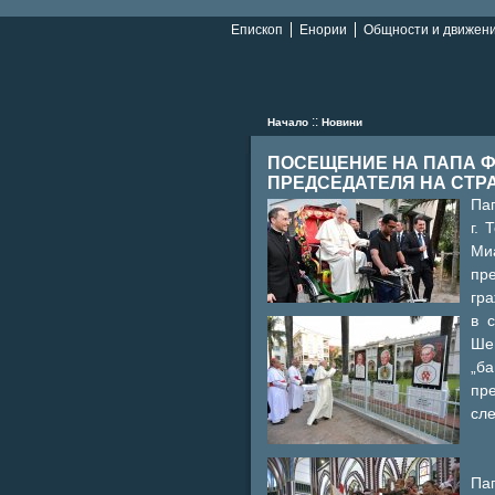
Епископ
Енории
Общности и движен
::
Начало
Новини
ПОСЕЩЕНИЕ НА ПАПА Ф
ПРЕДСЕДАТЕЛЯ НА СТР
Па
г. 
Ми
пр
гра
в 
Ше
„б
пр
сле
Па