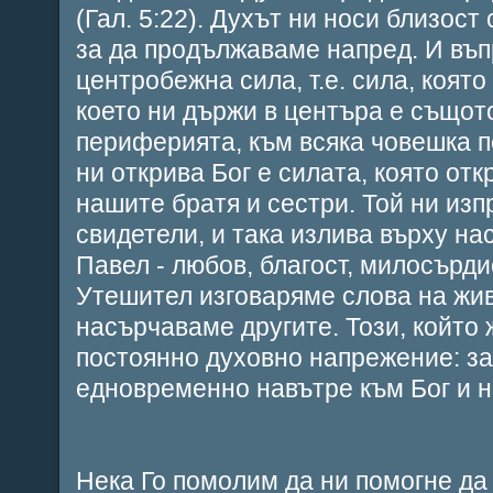
(Гал. 5:22). Духът ни носи близост
за да продължаваме напред. И въп
центробежна сила, т.е. сила, която
което ни държи в центъра е същото
периферията, към всяка човешка п
ни открива Бог е силата, която от
нашите братя и сестри. Той ни изп
свидетели, и така излива върху нас
Павел - любов, благост, милосърд
Утешител изговаряме слова на жив
насърчаваме другите. Този, който 
постоянно духовно напрежение: з
едновременно навътре към Бог и н
Нека Го помолим да ни помогне да