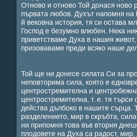
Отново и отново Той донася ново 
първата любов. Духът напомня на 
й вековна история, тя си остава мл
Господ е безумно влюбен. Нека ни
приветстваме Духа в нашия живот,
призоваваме преди всяко наше дел
Той ще ни донесе силата Си за пр
неповторима сила, която е еднов
центростремителна и центробежна
центростремителна, т. е. тя търси
действа дълбоко в нашите сърца. 
разделението, мир в скръбта, сила
ни припомня това във втория днешен
плодовете на Духа са радост, мир,