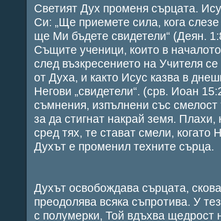
Светият Дух променя сърцата. Ису
Си: „Ще приемете сила, кога слезе
ще Ми бъдете свидетели“ (Деян. 1:8
Същите ученици, които в началото
след възкресението на Учителя се 
от Духа, и както Исус казва в дне
Негови „свидетели“. (срв. Иоан 15:
съмнения, изпълнени със смелост 
за да стигнат накрай земя. Плахи,
сред тях, те стават смели, когато 
Духът е променил техните сърца.
Духът освобождава сърцата, скова
преодолява всяка съпротива. У тез
с полумерки, Той вдъхва щедрост 