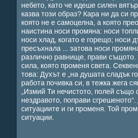
небето, като че идеше силен вятър“
казва този образ? Кара ни да си 
която не е самоцелна, а която пре
наистина носи промяна: носи топли
носи хлад, когато е горещо; носи д
пресъхнала ... затова носи промян
различно равнище, прави същото.
сила, която променя света. Секве
това: Духът е „на душата сладък го
работа почивка си, в тежка жега ся
„Измий Ти нечистото, полей също 
нездравото, поправи сгрешеното“.
ситуациите и ги променя. Той про
ситуации.