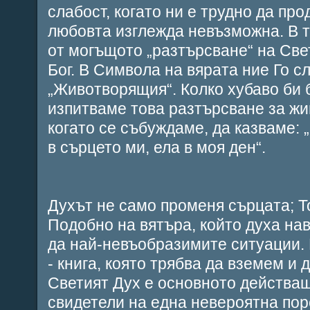
слабост, когато ни е трудно да пр
любовта изглежда невъзможна. В 
от могъщото „разтърсване“ на Свет
Бог. В Символа на вярата ние Го с
„Животворящия“. Колко хубаво би б
изпитваме това разтърсване за жи
когато се събуждаме, да казваме: 
в сърцето ми, ела в моя ден“.
Духът не само променя сърцата; Т
Подобно на вятъра, който духа нав
да най-невъобразимите ситуации. 
- книга, която трябва да вземем и 
Светият Дух е основното действа
свидетели на една невероятна пор