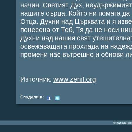
начин. Светият Дух, неудържимият
нашите сърца, Който ни помага д
Отца. Духни над Църквата и я извед
понесена от Теб, Тя да не носи ни
Духни над нашия свят утешителнат
освежаващата прохлада на надежд
промени нас вътрешно и обнови ли
Източник:
www.zenit.org
Сподели в:
© Католичес