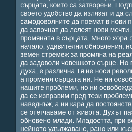
сърцата, които са затворени. Подт
своето удобство да излязат и да с
самодоволните да поемат в нови п
да започнат да лелеят нови мечти.
промяната в сърцата. Много хора 
начало, удивителни обновления, но
земен стремеж за промяна на реа
да задоволи човешкото сърце. Но 
Духа, е различна Тя не носи револ
а променя сърцата ни. Не ни осво
нашите проблеми, но ни освобожда
да се изправим пред тези проблеми
наведнъж, а ни кара да постоянств
се отегчаваме от живота. Духът па
обновено млади. Младостта, при в
нейното удължаване, рано или къс