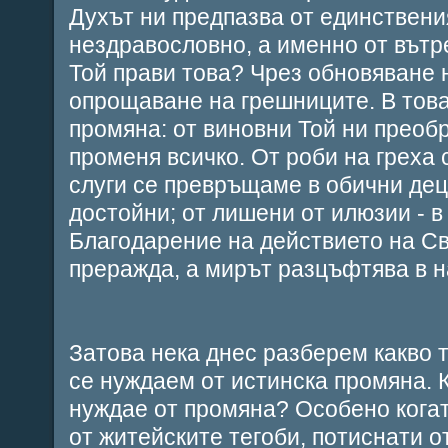
Духът ни предпазва от единствения
нездравословно, а именно от вътр
Той прави това? Чрез обновяване 
опрощаване на грешниците. В това
промяна: от виновни Той ни преобр
променя всичко. От роби на греха 
слуги се превръщаме в обични деца
достойни; от лишени от илюзии - в
Благодарение на действието на Св
преражда, а мирът разцъфтява в 
Затова нека днес разберем какво т
се нуждаем от истинска промяна. К
нуждае от промяна? Особено когат
от житейските тегоби, потиснати о