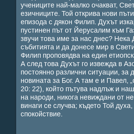
учениците най-малко очакват, Све
езичниците. Той открива нови пъти
епизода с дякон Филип. Духът изк
пустинен път от Йерусалим към Г
звучи това име за нас днес? Нека
събитията и да донесе мир в Свети
Филип проповядва на един етиопск
А след това Духът го извежда в Азо
постоянно различни ситуации, за 
новината за Бог. А там е и Павел, 
20: 22), който пътува надлъж и на
на народи, никога невиждани от не
винаги се случва; където Той духа,
спокойствие.