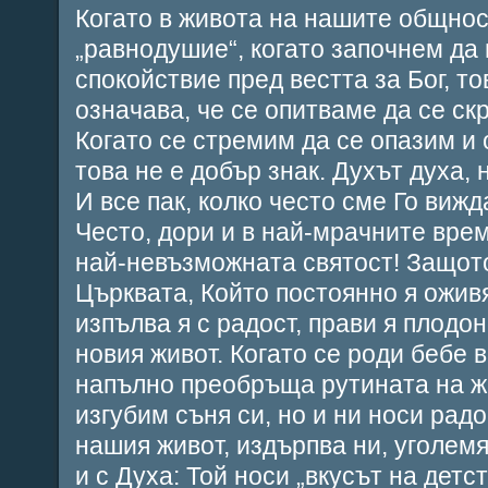
Когато в живота на нашите общно
„равнодушие“, когато започнем да
спокойствие пред вестта за Бог, то
означава, че се опитваме да се ск
Когато се стремим да се опазим и
това не е добър знак. Духът духа,
И все пак, колко често сме Го вижд
Често, дори и в най-мрачните врем
най-невъзможната святост! Защото
Църквата, Който постоянно я ожив
изпълва я с радост, прави я плодо
новия живот. Когато се роди бебе 
напълно преобръща рутината на жи
изгубим съня си, но и ни носи радо
нашия живот, издърпва ни, уголем
и с Духа: Той носи „вкусът на детс