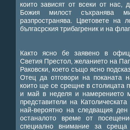
които зависят от всеки от нас, 
Божия милост съхранява 
разпространява. Цветовете на л
бългасрския трибагреник и на флаг
Както ясно бе заявено в офи
Светия Престол, желанието на Пап
Раковски, което също ясно подска
Отец да отговори на поканата н
които ще се срещне в столицата п
и май в неделя и намерението 
представители на Католическата 
най-вероятно на следващия ден 
останалото време от посещен
специално внимание за среща