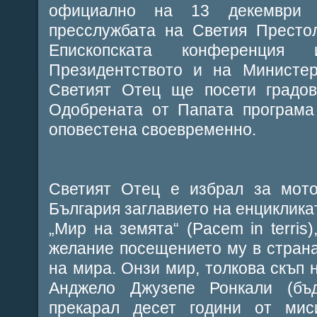
официално на 13 декември м
пресслужбата на Светия Престо
Епископската конференция
Президентството и на Министер
Светият Отец ще посети градов
Одобрената от Папата програма
оповестена своевременно.
Светият Отец е избрал за мото
България заглавието на енцикликат
„Мир на земята“ (Pacem in terris)
желание посещението му в страна
на мира. Онзи мир, толкова скъп 
Анджело Джузепе Ронкали (бъ
прекарал десет години от ми