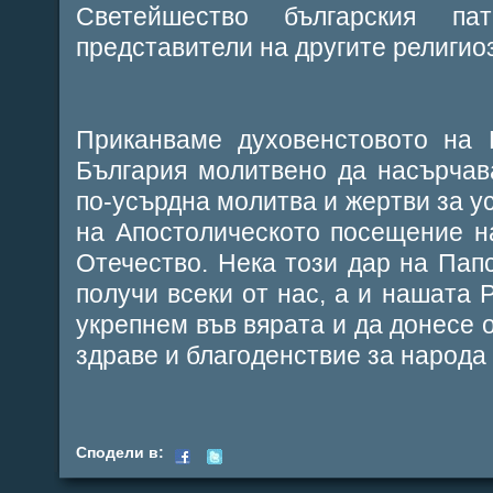
Светейшество българския п
представители на другите религио
Приканваме духовенстовото на 
България молитвено да насърчав
по-усърдна молитва и жертви за 
на Апостолическото посещение н
Отечество. Нека този дар на Папс
получи всеки от нас, а и нашата 
укрепнем във вярата и да донесе 
здраве и благоденствие за народа
Сподели в: