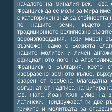
началото на миналия век. Това
Франциск да се моли за Мира имен
е категоричен знак за стойността 
по нашите земи, където от
традиционното религиозно съжите
вероизповедания. Този мирен с
възможен само с Божията благ
нашите молитви и личен ангажи
официалното лого на Апостоличе
Франциск в България, което 
изобразено земното кълбо, върх
озарен от особена благодатна 
обгърнат от надписа на цитирана
Св. Папа Йоан XXIII „Мир на з
латински. Придружават ги две р
грижите и молитвата за опазван