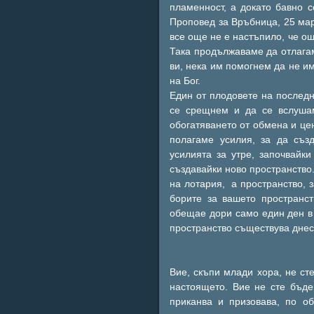
пламенност, а докато бавно с
Проповед за Връбница, 25 мар
все още не е настъпило, че ощ
Така продължаваме да отлага
ви, нека им помогнем да не им
на Бог.
Един от плодовете на последн
се срещнем и да се вслушам
обогатяването от обмена и цен
полагаме усилия, за да съз
усилията за утре, започвайки
създавайки ново пространство.
на лотария, а пространство, з
борите за вашето пространс
обещае дори само един ден в
пространство съществува днес.
Вие, скъпи млади хора, не ст
настоящето. Вие не сте бъде
приканва и призовава, по о