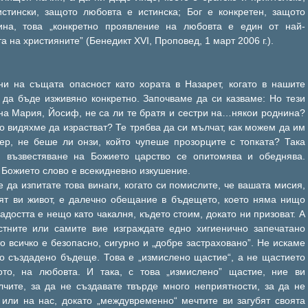
истински, защото любовта е истинска; Бог е конкретен, защото
ина, това „конкретно проявление на любовта е един от най-
 на християните” (Бенедикт ХVІ, Проповед, 1 март 2006 г.).
и на същата опасност като хората в Назарет, когато в нашите
 да бъде изживяно конкретно. Започваме да си казваме: Но тези
 на Мария, Йосиф, не са ли те братя и сестри на…някои роднина?
о видяхме да израстват? Те трябва да си мълчат, как можем да им
ер, не беше ли онзи, който чупеше прозорците с топката? Така
и възвестяване на Божието царство се опитомява и обеднява.
Божието слово е всекидневно изкушение.
 да изпитате това винаги, когато си помислите, че вашата мисия,
ят ви живот, е далечно обещание в бъдещето, което няма нищо
достта е нещо като чакалня, където стоим, докато ни призоват. А
стните или самите вие изграждате едно хигиенично запечатано
о всичко е безопасно, сигурно и „добре застраховано”. Не искаме
о създадено бъдеще. Това е „измислено щастие“, а не щастието
ото, на любовта. И така, с това „измислено” щастие, ние ви
лчите, за да не създавате твърде много неприятности, за да не
 или на нас, докато „междувременно“ мечтите ви загубят своята