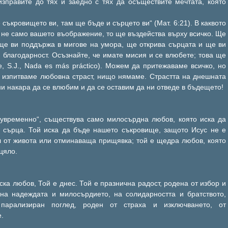
изправите до тях и заедно с тях да осъществите мечтата, която
е съкровището ви, там ще бъде и сърцето ви“ (Мат. 6:21). В каквото
е не само вашето въображение, то ще въздейства върху всичко. Ще
 ще ви поддържа в мигове на умора, ще открива сърцата и ще ви
и благодарност. Осъзнайте, че имате мисия и се влюбете; това ще
e, S.J., Nada es más práctico). Можем да притежаваме всичко, но
е изпитваме любовна страст, нищо нямаме. Страстта на днешната
и накара да се влюбим и да се оставим да ни отведе в бъдещето!
увременно“, съществува само милосърдна любов, която иска да
 сърца. Той иска да бъде нашето съкровище, защото Исус не е
л от живота или отминаваща прищявка; той е щедра любов, която
цяло.
нска любов, Той е днес. Той е празнична радост, родена от избор и
 на надеждата и милосърдието, на солидарността и братството,
парализиран поглед, роден от страха и изключването, от
.