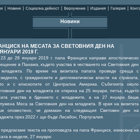
ия
Новини
Социална дейност
Вероучение
Издания
Галерия
Конта
Новини
АНЦИСК НА МЕСАТА ЗА СВЕТОВНИЯ ДЕН НА
ЯНУАРИ 2019 Г.
 23 до 28 януари 2019 г. папа Франциск направи апостолическо
ещение в Панама, където участва в честването на Световния ден
 младежта. По време на визитата папата проведе среща с
езидента, с гражданските и дипломатически власти на страната,
кто и с епископите от Централна Америка. Събитията около
товния ден на младежта се откриха на 25 януари, петък, където
пата участва в бдението с младежите, а на 27 януари беше
служена Меса за Световния ден на младежта. В края на визитата
ше оповестено, че домакин на следващия Световен ден на
дежта през 2022 г. ще бъде Лисабон, Португалия.
 предлагаме текста на проповедта на папа Франциск, изнесена на
ата в неделя, 27 януари: