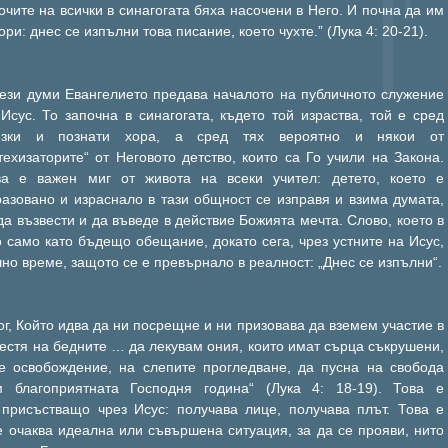
очите на всички в синагогата бяха насочени в Него. И почна да им
ори: днес се изпълни това писание, което чухте.” (Лука 4: 20-21).
тези думи Евангелието предава началото на публичното служение
Исус. То започна в синагогата, където той израства, той е сред
изки и познати хора, а сред тях вероятно и някои от
техизаторите“ от Неговото детство, които са Го учили на Закона.
ва е важен миг от живота на всеки учител: детето, което е
азовано и израснало в тази общност се изправя и взима думата,
да възвести и да въведе в действие Божията мечта. Слово, което в
 само като бъдещо обещание, докато сега, чрез устните на Исус,
но време, защото се е превърнало в реалност: „Днес се изпълни“.
г, Който идва да ни посрещне и ни призовава да вземем участие в
вестя на бедните … да лекувам ония, които имат сърца съкрушени,
е освобождение, на слепите прогледване, да пусна на свобода
м благоприятната Господня година“ (Лука 4: 18-19). Това е
 присъстващо чрез Исус: получава лице, получава плът. Това е
 очаква идеална или съвършена ситуация, за да се прояви, нито