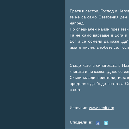
Братя и сестри, Господ и Нег
те не са само Световния ден 
напред!
По специален начин през тез
Тя не само вярваше в Бога и
Бог и се осмели да каже „да“
имате мисия, влюбете се, Гос
Също като в синагогата в Наз
книгата и ни казва: „Днес се из
Скъпи млади приятели, искат
продължи да бъде врата за Св
света.
Източник:
www.zenit.org
Сподели в: