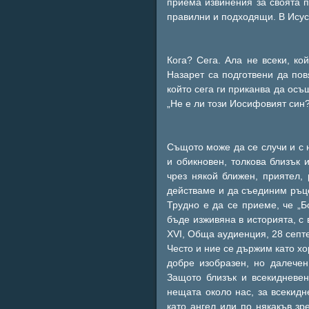
приема извинения за своята п
правилни и подходящи. В Исус
Кога? Сега. Ала не всеки, ко
Назарет са подготвени да пов
който сега ги приканва да осъ
„Не е ли този Иосифовият син?“
Същото може да се случи и с 
и обикновен, толкова близък 
чрез някой ближен, приятел,
действаме и да съединим ръце
Трудно е да се приеме, че „
бъде изживяна в историята, с 
ХVІ, Обща аудиенция, 28 септ
Често и ние се държим като хо
добре изобразен, но далечен,
Защото близък и всекидневен 
нещата около нас, за всекидн
като ангел или по някакъв зр