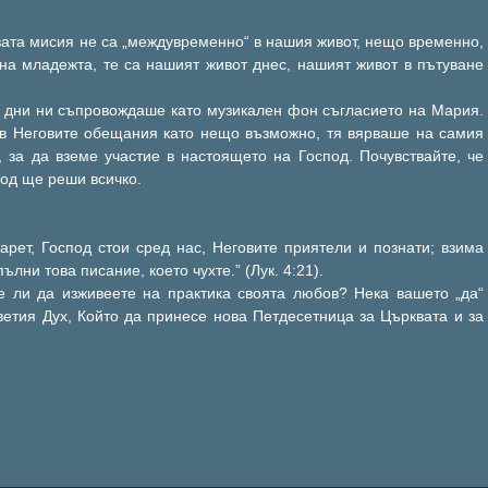
овата мисия не са „междувременно“ в нашия живот, нещо временно,
на младежта, те са нашият живот днес, нашият живот в пътуване
и дни ни съпровождаше като музикален фон съгласието на Мария.
 в Неговите обещания като нещо възможно, тя вярваше на самия
, за да вземе участие в настоящето на Господ. Почувствайте, че
под ще реши всичко.
арет, Господ стои сред нас, Неговите приятели и познати; взима
пълни това писание, което чухте.” (Лук. 4:21).
е ли да изживеете на практика своята любов? Нека вашето „да“
етия Дух, Който да принесе нова Петдесетница за Църквата и за