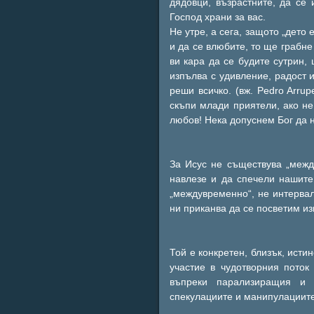
дядовци, възрастните, да се 
Господ храни за вас.
Не утре, а сега, защото „дето 
и да се влюбите, то ще грабн
ви кара да се будите сутрин,
изпълва с удивление, радост 
реши всичко. (вж. Pedro Arrup
скъпи млади приятели, ако н
любов! Нека допуснем Бог да н
За Исус не съществува „межд
навлезе и да спечели нашите
„междувременно“, не интерва
ни приканва да се посветим из
Той е конкретен, близък, исти
участие в чудотворния поток
въпреки парализиращия и 
спекулациите и манипулациите