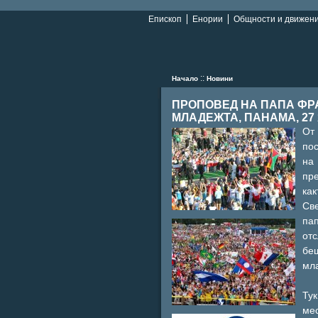
Епископ
Енории
Общности и движен
::
Начало
Новини
ПРОПОВЕД НА ПАПА ФР
МЛАДЕЖТА, ПАНАМА, 27 
От
пос
на
пр
ка
Све
па
от
бе
мла
Тук
мес