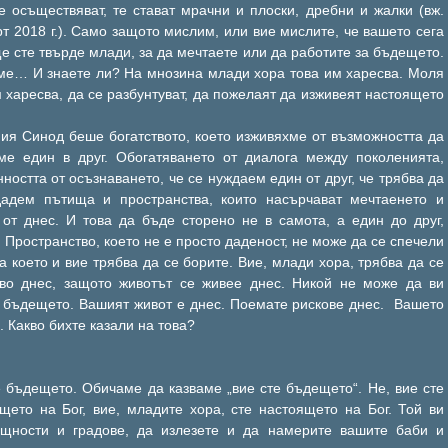
е осъществяват, те стават мрачни и плоски, дребни и жалки (вж.
т 2018 г.). Само защото мислим, или вие мислите, че вашето сега
е сте твърде млади, за да мечтаете или да работите за бъдещето.
ме… И знаете ли? На мнозина млади хора това им харесва. Моля
 харесва, да се разбунтуват, да пожелаят да изживеят настоящето
ия Синод беше богатството, което изживяхме от възможността да
е един в друг. Обогатяването от диалога между поколенията,
ността от осъзнаването, че се нуждаем един от друг, че трябва да
дадем пътища и пространства, които насърчават мечтаенето и
 от днес. И това да бъде сторено не в самота, а един до друг,
 Пространство, което не е просто даденост, не може да се спечели
а което и вие трябва да се борите. Вие, млади хора, трябва да се
тво днес, защото животът се живее днес. Никой не може да ви
 бъдещето. Вашият живот е днес. Поемате рискове днес. Вашето
 Какво бихте казали на това?
е бъдещето. Обичаме да казваме „вие сте бъдещето“. Не, вие сте
щето на Бог, вие, младите хора, сте настоящето на Бог. Той ви
бщности и градове, да излезете и да намерите вашите баби и