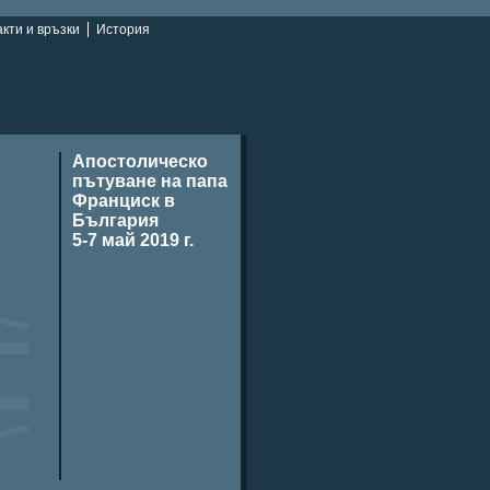
кти и връзки
История
Апостолическо
пътуване на папа
Франциск в
България
5-7 май 2019 г.