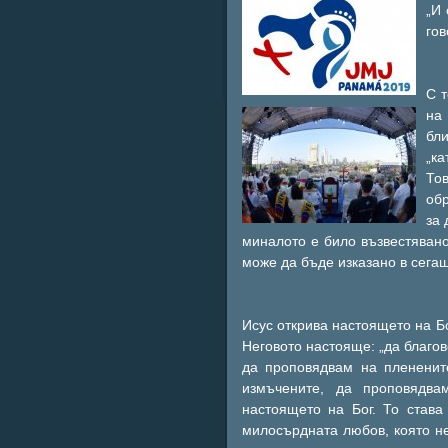
„И 
гов
С 
на 
бл
„ка
То
обр
за 
миналото е било възвестявано
може да бъде изказано в сегаш
Исус открива настоящето на Бо
Неговото настояще: „да благо
да проповядвам на плененит
измъчените, да проповядва
настоящето на Бог. То става
милосърдната любов, която не