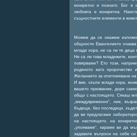
конкретно и познато. Бог е 
любовта е конкретна. Наист
същностните елементи в живота
Можем да се окажем изложен
общности Евангелието очаква
млади хора, не са ли те деца
Не са ли това младежите, коит
повярваме? Ето този, наприм
роденото като пророчество 
Желанието за опитомяване на 
И вие, скъпи млади хора, може
вашето призвание, дори сами
общо с настоящето. Сякаш мла
„междувременно“, ние, възра
бъдеще, без последици, къдет
да ви предлагаме лабораторн
на настоящето, на конкретн
„упояваме“, караме ви да мъ
задавате въпроси на себе си