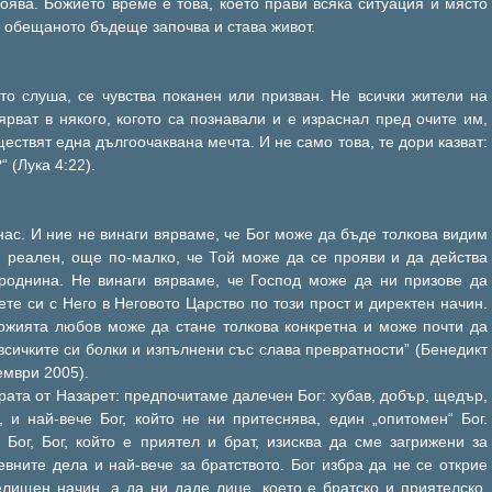
оява. Божието време е това, което прави всяка ситуация и място
 обещаното бъдеще започва и става живот.
йто слуша, се чувства поканен или призван. Не всички жители на
ярват в някого, когото са познавали и е израснал пред очите им,
ществят една дългоочаквана мечта. И не само това, те дори казват:
 (Лука 4:22).
нас. И ние не винаги вярваме, че Бог може да бъде толкова видим
и реален, още по-малко, че Той може да се прояви и да действа
 роднина. Не винаги вярваме, че Господ може да ни призове да
те си с Него в Неговото Царство по този прост и директен начин.
Божията любов може да стане толкова конкретна и може почти да
всичките си болки и изпълнени със слава превратности” (Бенедикт
ември 2005).
рата от Назарет: предпочитаме далечен Бог: хубав, добър, щедър,
 и най-вече Бог, който не ни притеснява, един „опитомен“ Бог.
Бог, Бог, който е приятел и брат, изисква да сме загрижени за
евните дела и най-вече за братството. Бог избра да не се открие
елищен начин, а да ни даде лице, което е братско и приятелско,