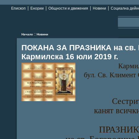
Епископ
Енории
Общности и движения
Новини
Социална дейн
::
Начало
Новини
ПОКАНА ЗА ПРАЗНИКА на св. 
Кармилска 16 юли 2019 г.
Кармил
бул. Св. Климент
Сестри
канят всичк
ПРАЗНИ
на св. Богородица