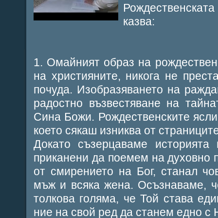
Рождественскат
казва:
1. Омайният образ на рождественс
на християните, никога не прест
почуда. Изобразяването на ражда
радостно възвестяване на тайн
Сина Божи. Рождественските ясли 
което сякаш изниква от страницит
Докато съзерцаваме историята 
приканени да поемем на духовно 
от смирението на Бог, станал чо
мъж и всяка жена. Осъзнаваме, 
толкова голяма, че Той става еди
ние на свой ред да станем едно с 