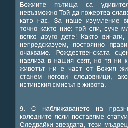
Божиите пътища са удивител
невъзможно Той да пожертва слава
като нас. За наше изумление в
точно както ние: той спи, суче м
всяко друго дете! Както винаги
непредсказуем, постоянно прави
очакваме. Рождественската сце
навлиза в нашия свят, но тя ни 
животът ни е част от Божия жи
станем негови следовници, ак
истинския смисъл в живота.
9. С наближаването на празн
коледните ясли поставяме стату
Следвайки звездата, тези мъдрец