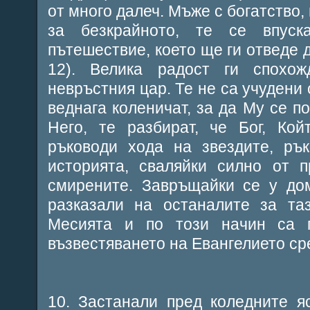
от много далеч. Мъже с богатство,
за безкрайното, те се впус
пътешествие, което ще ги отведе д
12). Велика радост ги спохо
невръстния цар. Те не са учудени 
веднага коленичат, за да Му се п
Него, те разбират, че Бог, Ко
ръководи хода на звездите, ръ
историята, сваляйки силно от п
смирените. Завръщайки се у дом
разказали на останалите за та
Месията и по този начин са 
възвестяването на Евангелието ср
10. Застанали пред коледните я