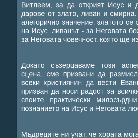
Витлеем, за да открият Исус и 
дарове от злато, ливан и смирна.
алегорично значение: златото се 
на Исус, ливанът - за Неговата бо
за Неговата човечност, която ще и
Докато съзерцаваме този аспе
сцена, сме призвани да размисл
всеки християнин да вести Еван
призван да носи радост за всички
своите практически милосърдн
познанието на Исус и Неговата лю
Мъдреците ни учат, че хората мог