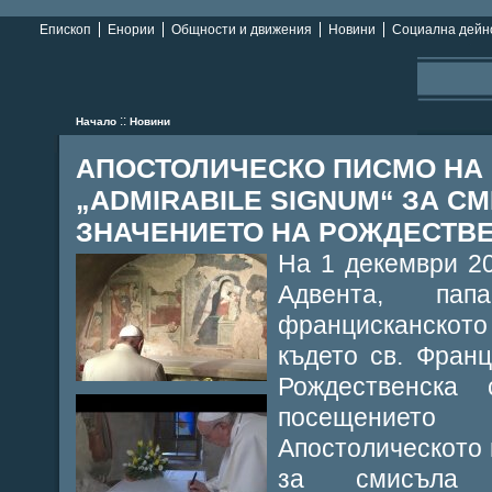
Епископ
Енории
Общности и движения
Новини
Социална дейн
::
Начало
Новини
АПОСТОЛИЧЕСКО ПИСМО НА
„ADMIRABILE SIGNUM“ ЗА С
ЗНАЧЕНИЕТО НА РОЖДЕСТВ
На 1 декември 20
Адвента, пап
францисканскот
където св. Фран
Рождественска
посещениет
Апостолическото 
за смисъла