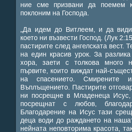
ние сме призвани да поемем 
поклоним на Господа.
„Да идем до Витлеем, и да види
което ни възвести Господ. (Лук 2:1
пастирите след ангелската вест. Т
на един красив урок. За разлика
хора, заети с толкова много н
първите, които виждат най-същест
на спасението. Смирените и
Въплъщението. Пастирите отговаря
ни посрещне в Младенеца Исус, 
посрещнат с любов, благодар
Благодарение на Исус тази срещ
деца води до раждането на наша
нейната неповторима красота, та