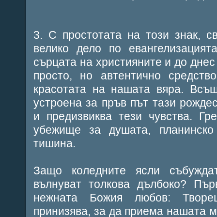
3. С простотата на този знак, 
велико дело по евангелизацият
сърцата на християните и до днес
просто, но автентично средств
красотата на нашата вяра. Всъщ
устроена за пръв път тази рождес
и предизвиква тези чувства. Гр
убежище за душата, планинско
тишина.
Защо коледните ясли събужда
вълнуват толкова дълбоко? Пър
нежната Божия любов: Творе
принизява, за да приема нашата м