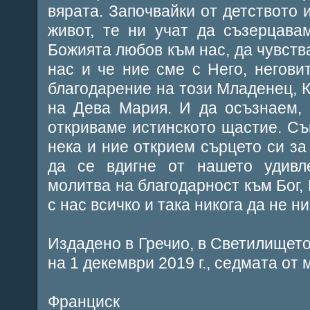
вярата. Започвайки от детството 
живот, те ни учат да съзерцава
Божията любов към нас, да чувства
нас и че ние сме с Него, неговит
благодарение на този Младенец, К
на Дева Мария. И да осъзнаем, 
откриваме истинското щастие. Съ
нека и ние открием сърцето си за 
да се вдигне от нашето удивл
молитва на благодарност към Бог,
с нас всичко и така никога да не н
Издадено в Гречио, в Светилището
на 1 декември 2019 г., седмата от 
Франциск