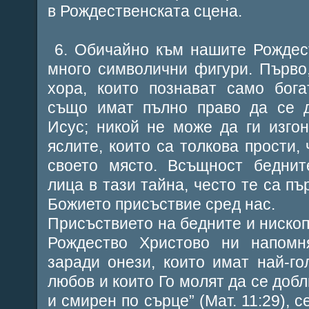
в Рождественската сцена.
6. Обичайно към нашите Рождес
много символични фигури. Първо
хора, които познават само бога
също имат пълно право да се 
Исус; никой не може да ги изго
яслите, които са толкова прости,
своето място. Всъщност беднит
лица в тази тайна, често те са пъ
Божието присъствие сред нас.
Присъствието на бедните и нископ
Рождество Христово ни напомня
заради онези, които имат най-г
любов и които Го молят да се добл
и смирен по сърце” (Мат. 11:29), 