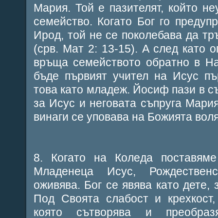
Мария. Той е пазителят, който н
семейство. Когато Бог го предуп
Ирод, той не се поколебава да тръ
(срв. Мат 2: 13-15). А след като 
връща семейството обратно в На
бъде първият учител на Исус пъ
това като младеж. Йосиф пази в с
за Исус и неговата съпруга Мария
винаги се уповава на Божията воля
8. Когато на Коледа поставяме
Младенеца Исус, Рождествен
оживява. Бог се явява като дете, 
Под Своята слабост и крехкост,
която сътворява и преобраз