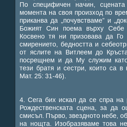
По специфичен начин, сценат
момента на своя произход по врем
приканва да „почувстваме” и „док
Божият Син поема върху Себе
Косвено тя ни призовава да Го
смирението, бедността и себеотр
от яслите на Витлеем до Кръста
посрещнем и да Му служим като
тези братя и сестри, които са в 
Мат. 25: 31-46).
4. Сега бих искал да се спра на
Рождественската сцена, за да о
смисъл. Първо, звездното небе, о
на нощта. Изобразяваме това не