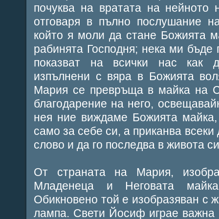
почуква на вратата на нейното 
отговаря в пълно послушание на
който я моли да стане Божията м
рабинята Господня; нека ми бъде п
показват на всички нас как 
изпълнени с вяра в Божията вол
Мария се превръща в майка на С
благодарение на него, освещавайк
нея ние виждаме Божията майка,
само за себе си, а приканва всеки
слово и да го последва в живота си.
От страната на Мария, изобр
Младенеца и Неговата майка
Обикновено той е изобразяван с ж
лампа. Свети Йосиф играе важна 