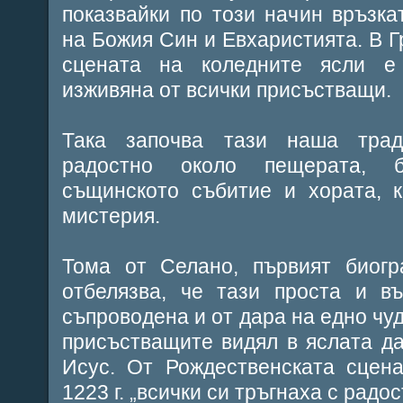
показвайки по този начин връзк
на Божия Син и Евхаристията. В Г
сцената на коледните ясли е
изживяна от всички присъстващи.
Така започва тази наша трад
радостно около пещерата, 
същинското събитие и хората, к
мистерия.
Тома от Селано, първият биогр
отбелязва, че тази проста и в
съпроводена и от дара на едно чу
присъстващите видял в яслата д
Исус. От Рождественската сцен
1223 г. „всички си тръгнаха с радост