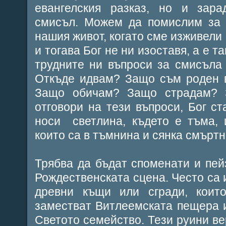
евангелския разказ, но и зара
смисъл. Можем да помислим за 
нашия живот, когато сме изживели
и тогава Бог не ни изоставя, а е т
трудните ни въпроси за смисъла
Откъде идвам? Защо съм роден в
Защо обичам? Защо страдам?
отговори на тези въпроси, Бог ст
носи светлина, където е тъма, 
които са в тъмнина и сянка смъртна
Трябва да бъдат споменати и пейз
Рождественската сцена. Често са 
древни къщи или сгради, коит
заместват Витлеемската пещера 
Светото семейство. Тези руини ве