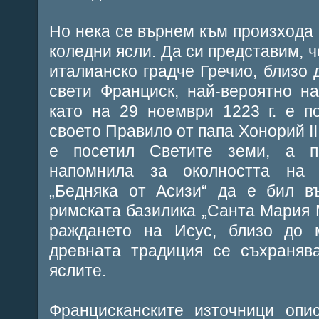
Но нека се върнем към произхода 
коледни ясли. Да си представим, 
италианско градче Гречио, близо 
свети Франциск, най-вероятно н
като на 29 ноември 1223 г. е п
своето Правило от папа Хонорий II
е посетил Светите земи, а 
напомнила за околността на
„Бедняка от Асизи“ да е бил в
римската базилика „Санта Мария
раждането на Исус, близо до м
древната традиция се съхраняв
яслите.
Францисканските източници опи