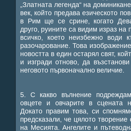
„Златната легенда“ на доминиканец
век, който предава езическото по
в Рим ще се срине, когато Дев
друго, руините са видим израз на 
всичко, което неизбежно води 
разочарование. Това изображение 
новостта в един остарял свят, кой
и изгради отново, да възстанов
неговото първоначално величие.
5. С какво вълнение подреждам
овцете и овчарите в сцената н
Докато правим това, си спомням
предсказали, че цялото творение 
на Месията. Ангелите и пътеводна