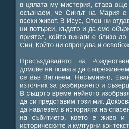
в цялата му мистерия, става още 
осъзнаем, че Синът на Мария е 
всеки живот. В Исус, Отец ни отдав
ни потърси, където и да сме обър
приятел, който винаги е близо до
Син, Който ни опрощава и освобож
Пресъздаването на Рождестве
домове ни помага да съпреживеем
се във Витлеем. Несъмнено, Ева
източник за разбирането и съзерц
В същото време нейното изобразя
да си представим този миг. Докосв
да навлезем в историята на спасе
на събитието, което е живо и 
историческите и културни контекст