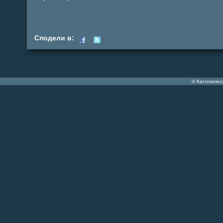
Сподели в:
© Католичес