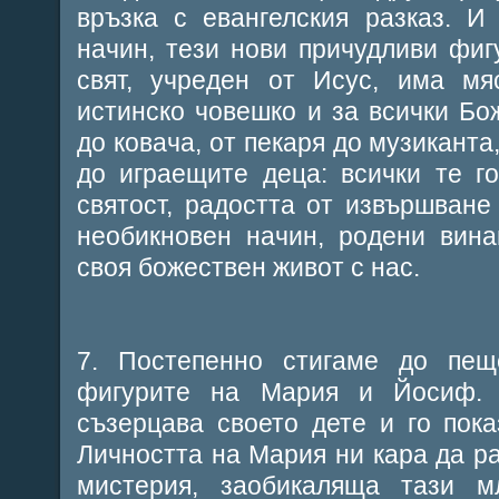
връзка с евангелския разказ. И
начин, тези нови причудливи фигу
свят, учреден от Исус, има мя
истинско човешко и за всички Бо
до ковача, от пекаря до музиканта
до играещите деца: всички те г
святост, радостта от извършван
необикновен начин, родени вина
своя божествен живот с нас.
7. Постепенно стигаме до пещ
фигурите на Мария и Йосиф. 
съзерцава своето дете и го пока
Личността на Мария ни кара да р
мистерия, заобикаляща тази м