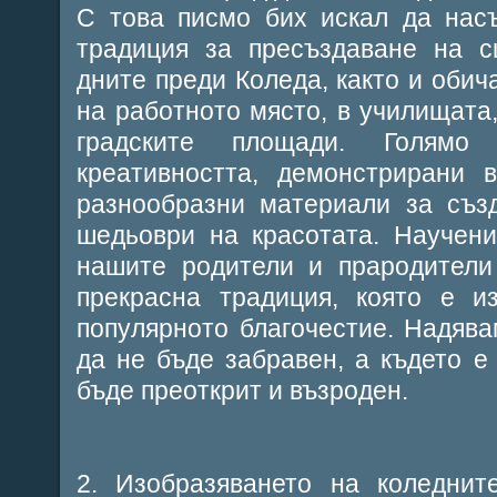
С това писмо бих искал да нас
традиция за пресъздаване на с
дните преди Коледа, както и обич
на работното място, в училищата,
градските площади. Голямо
креативността, демонстрирани 
разнообразни материали за съз
шедьоври на красотата. Научен
нашите родители и прародители
прекрасна традиция, която е и
популярното благочестие. Надява
да не бъде забравен, а където е 
бъде преоткрит и възроден.
2. Изобразяването на коледнит