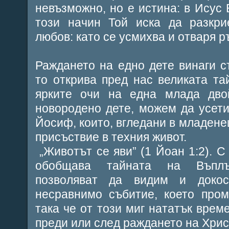
невъзможно, но е истина: в Исус 
този начин Той иска да разкри
любов: като се усмихва и отваря р
Раждането на едно дете винаги с
то открива пред нас великата та
ярките очи на една млада двой
новородено дете, можем да усет
Йосиф, които, вгледани в младене
присъствие в техния живот.
„Животът се яви” (1 Йоан 1:2). С
обобщава тайната на Въплъ
позволяват да видим и доко
несравнимо събитие, което пром
така че от този миг нататък врем
преди или след раждането на Хрис