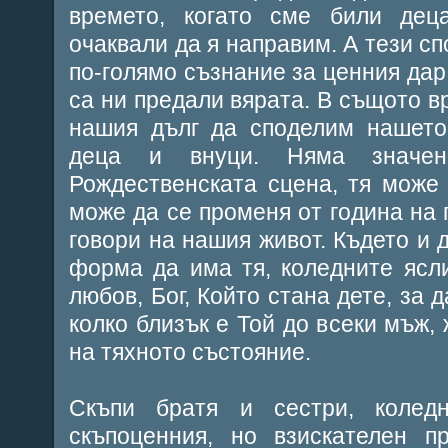
времето, когато сме били де
очаквали да я направим. А тези с
по-голямо съзнание за ценния дар,
са ни предали вярата. В същото в
нашия дълг да споделим нашето
деца и внуци. Няма значен
Рождественската сцена, тя може
може да се променя от година на 
говори на нашия живот. Където и д
форма да има тя, коледните ясл
любов, Бог, Който стана дете, за 
колко близък е Той до всеки мъж, 
на тяхното състояние.
Скъпи братя и сестри, колед
скъпоценния, но взискателен п