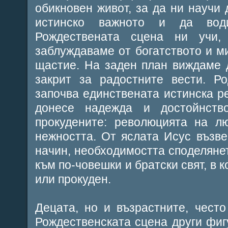
обикновен живот, за да ни научи 
истинско важното и да води
Рождествената сцена ни учи
заблуждаваме от богатството и 
щастие. На заден план виждаме 
закрит за радостните вести. Р
започва единствената истинска р
донесе надежда и достойнств
прокудените: революцията на л
нежността. От яслата Исус възве
начин, необходимостта споделянет
към по-човешки и братски свят, в 
или прокуден.
Децата, но и възрастните, чест
Рождественската сцена други фиг