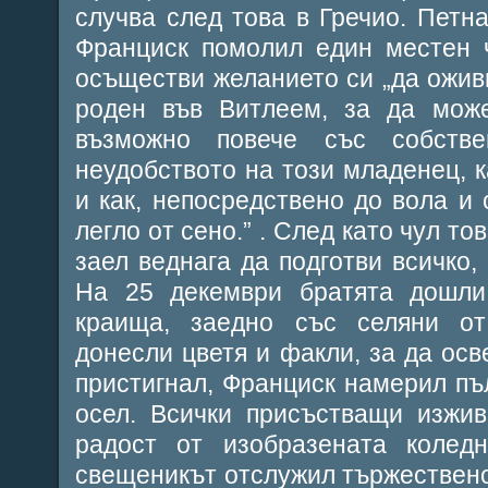
случва след това в Гречио. Петн
Франциск помолил един местен 
осъществи желанието си „да ожив
роден във Витлеем, за да мож
възможно повече със собств
неудобството на този младенец, к
и как, непосредствено до вола и 
легло от сено.” . След като чул то
заел веднага да подготви всичко,
На 25 декември братята дошли
краища, заедно със селяни от
донесли цветя и факли, за да осв
пристигнал, Франциск намерил пъл
осел. Всички присъстващи изжи
радост от изобразената колед
свещеникът отслужил тържествено