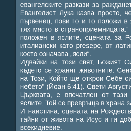
евангелските разкази за раждане
Евангелист Лука казва просто, 
първенец, пови Го и Го положи в
тях място в страноприемницата.“ 
положен в яслите, сцената за Р
италиански като presepe, от лати
което означава „ясли“.
Идвайки на този свят, Божият С
където се хранят животните. Сен
на Този, Който ще открои Себе си
небето” (Йоан 6:41). Свети Август
Църквата, е впечатлен от тази
яслите, Той се превръща в храна за
И наистина, сцената на Рождест
тайни от живота на Исус и ги до
всекидневие.