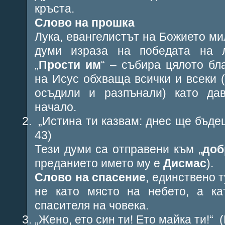
кръста.
Слово на прошка
Лука, евангелистът на Божието ми
думи израза на победата на 
„
Прости им
“ – събира цялото бл
на Исус обхваща всички и всеки (
осъдили и разпънали) като да
начало.
„
Истина ти казвам: днес ще бъде
43)
Тези думи са отправени към „
доб
преданието името му е
Дисмас
).
Слово на спасение
, единствено 
не като място на небето, а ка
спасителя на човека.
„
Жено, ето син ти! Ето майка ти!
“
(