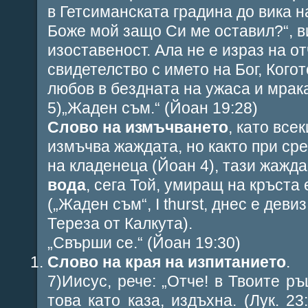
в Гетсиманската градина до вика на
Боже мой защо Си ме оставил
?“, 
изоставеност. Ала не е израз на о
свидетелство с името на Бог, Кого
любов в бездната на ужаса и мрак
5)„
Жаден съм
.“ (Йоан 19:28)
Слово на измъчването
, като все
измъчва жаждата, но както при ср
на кладенеца (Йоан 4), тази жажда
вода
, сега Той, умиращ на кръста 
(„Жаден съм“,
I
thurst
, днес е деви
Тереза от Калкута).
„
Свърши се
.“ (Йоан 19:30)
Слово на края на изпитанието
.
7)Иисус, рече: „
Отче! в Твоите р
това като каза, издъхна. (Лук. 23