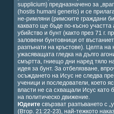
supplicium)
предназначено за „враг
(
h
ostis humani generis
) и се прила
не-римляни (римските граждани би
каквато ще бъде по-късно участта 
убийство и бунт (както през 71 г. п
заловени бунтовници от въстаниет
разпънати на кръстове)
.
Целта на 
ужасяващата гледка на дълго агон
смъртта, гниещо дни наред тяло н
идея за бунт. За отбелязване, впро
осъждането на Исус не следва пр
ученици и последователи, което яс
власти не са схващали Исус като б
на политическо движение.
Юдеите
свързват разпъването с „
у
(Втор. 21:22-23), най-тежкото нака