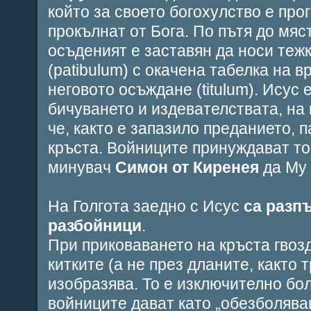
който за своето богохулство е про
прокълнат от Бога. По пътя до мяс
осъденият е заставян да носи теж
(
patibulum
) с окачена табелка на в
неговото осъждане (
titulum
). Исус
бичуването и издевателствата, на 
че, както е запазило преданието, 
кръста. Войниците принуждават то
минувач
Симон от Киренея
да Му 
На Голгота заедно с Исус
са разп
разбойници
.
При приковаването на кръста гвоз
китките (а не през дланите, както
изобразява. То е изключително бо
войниците дават като „обезболява