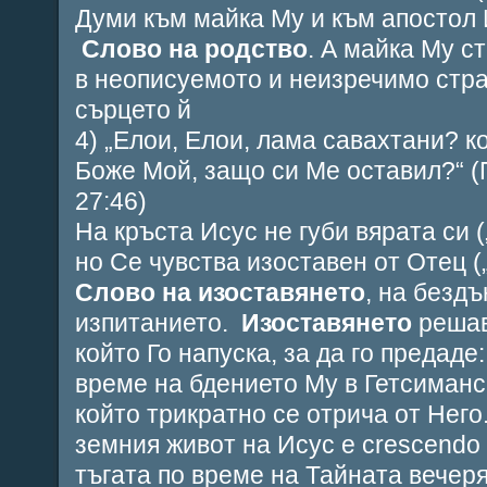
Думи към майка Му и към апостол 
Слово на родство
. А майка Му с
в неописуемото и неизречимо стра
сърцето й
4) „
Елои, Елои, лама савахтани? к
Боже Мой, защо си Ме оставил?
“ 
27:46)
На кръста Исус не губи вярата си (
но Се чувства изоставен от Отец (
Слово на изоставянето
, на безд
изпитанието.
Изоставянето
решав
който Го напуска, за да го предаде
време на бдението Му в Гетсиманс
който трикратно се отрича от Него
земния живот на Исус е
crescendo
тъгата по време на Тайната вечер