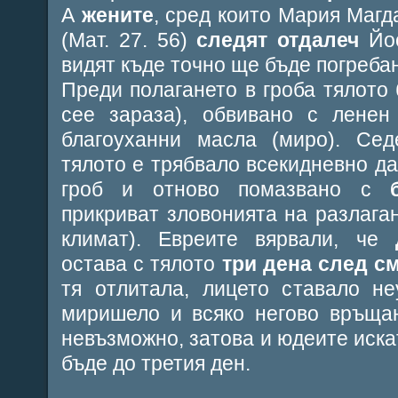
А
жените
, сред които Мария Магд
(Мат. 27. 56)
следят отдалеч
Йос
видят къде точно ще бъде погреба
Преди полагането в гроба тялото 
сее зараза), обвивано с лене
благоуханни масла (миро). Се
тялото е трябвало всекидневно да
гроб и отново помазвано с
прикриват зловонията на разлаган
климат). Евреите вярвали, че
остава с тялото
три дена след с
тя отлитала, лицето ставало не
миришело и всяко негово връща
невъзможно, затова и юдеите иска
бъде до третия ден.