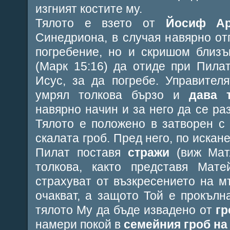
изгният костите му.
Тялото е взето от
Йосиф Ар
Синедриона, в случая навярно от
погребение, но и скришом близъ
(Марк 15:16) да отиде при Пила
Исус, за да погребе. Управител
умрял толкова бързо и
дава 
навярно начин и за него да се ра
Тялото е положено в затворен с
скалата гроб. Пред него, по искан
Пилат поставя
стражи
(виж Мат
толкова, както представя Мате
страхуват от възкресението на м
очакват, а защото Той е прокълн
тялото Му да бъде извадено от
гр
намери покой в
семейния гроб на