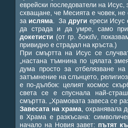
еврейски последователи на Исус, 
схващане, че Месията е човек, не 
за
исляма
.
За
други
ереси Исус е
да страда и да умре, само при
докетисти
(от гр.
δοκε
ῖ
ν
, показва
привидно е страдал на кръста.)
При смъртта на Исус се случв
„
настана тъмнина по цялата зме
дума просто за отбелязване на
затъмнение на слънцето, религиоз
е по-дълбок: целият космос скър
света се е спуснала най-страш
смъртта. „
Храмовата завеса се ра
Завесата на храма
, охранявала 
в Храма е разкъсана: символиче
начало на Новия завет:
пътят къ