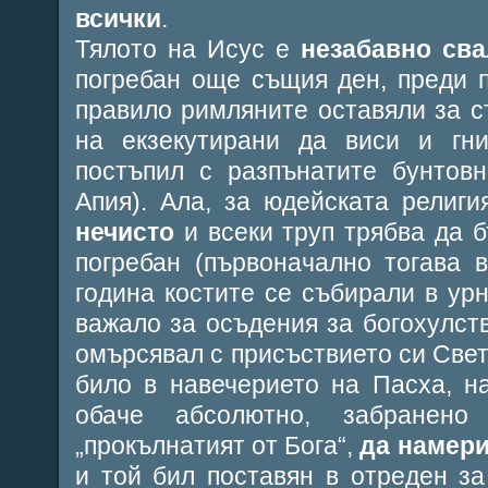
всички
.
Тялото на Исус е
незабавно сва
погребан още същия ден, преди 
правило римляните оставяли за с
на екзекутирани да виси и гни
постъпил с разпънатите бунтов
Апия). Ала, за юдейската религи
нечисто
и всеки труп трябва да 
погребан (първоначално тогава 
година костите се събирали в урн
важало за осъдения за богохулств
омърсявал с присъствието си Свет
било в навечерието на Пасха, на
обаче абсолютно, забранено 
„прокълнатият от Бога“,
да намери
и той бил поставян в отреден за