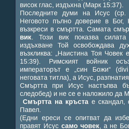
висок глас, издъхна (Марк 15:37).
Последните думи на Исус (ср. 
Неговото пълно доверие в Бог,
възкреси в смъртта. Самата смър
вик
. Този вик показва силата
издъхване Той освобождава дух
възкликва: „
Наистина Тоя Човек 
15:39). Римският войник ос
императорът е „син Божи“ (
divi
неговата титла), а Исус, разпнатия
Смъртта при Исус настъпва бъ
следобед) и не се е наложило да М
Смъртта на кръста
е скандал, 
Павел.
(Едни ереси се опитват да избе
правят Исус
само човек
, а не Бо