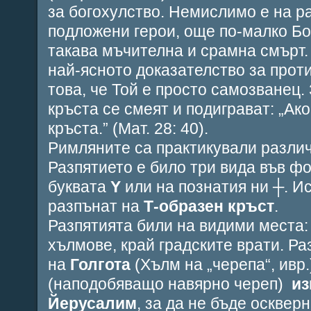
за богохулство. Немислимо е на р
подложени герои, още по-малко Бо
такава мъчителна и срамна смърт.
най-ясното доказателство за прот
това, че Той е просто самозванец
кръста се смеят и подиграват: „
Ако
кръста
.” (Мат. 28: 40).
Римляните са практикували разли
Разпятието е било три вида във ф
буквата
Y
или на познатия ни
┼
. И
разпънат на
Т-образен кръст
.
Разпятията били на видими места:
хълмове, край градските врати. Ра
на
Голгота
(Хълм на „черепа“, ивр
(наподобяващо навярно череп)
из
Йерусалим
, за да не бъде оскверн