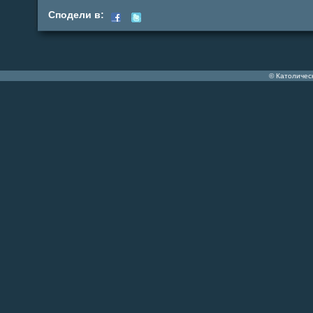
Сподели в:
© Католичес