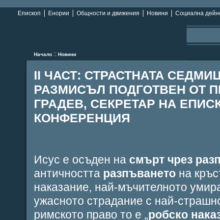
Епископ
Енории
Общности и движения
Новини
Социална дейн
::
Начало
Новини
II ЧАСТ: СТРАСТНАТА СЕДМИЦ
РАЗМИСЪЛ ПОДГОТВЕН ОТ П
ГРАДЕВ, СЕКРЕТАР НА ЕПИС
КОНФЕРЕНЦИЯ
Исус е осъден на
смърт чрез раз
античността
разпъването
на кръс
наказание, най-мъчителното умира
ужасното страдание с най-страшн
римското право то е „
робско нака