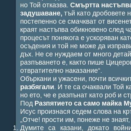
но Той отказва.
Смъртта настъпва
задушаване,
тъй като дробовете 
постепенно се смачкват от висене
краят настъпва обикновено след ча
процесът понякога е ускоряван кат
осъдения и той не може да изправи
дъх. Не се нуждаем от много детай
разпъването е, както пише Цицерон
отвратително наказание“.
Объркани и ужасени, почти всичк
разбягали
. И те са очаквали Той 
но ето, че е разпънат като роб и 
Под
Разпятието са само майка М
Исус произнася седем слова на кр
„
Отче! прости им, понеже не знаят
Думите са казани, докато войн