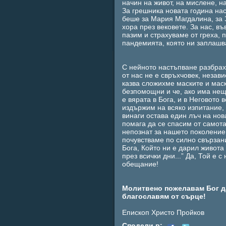
начин на живот, на мислене, н
За грешника новата година нас
беше за Мария Магдалина, за З
хора през вековете. За нас, въ
пазим и страхуваме от греха, 
пандемията, която ни заплашв
С нейното настъпване разбрах
от нас не е свръхчовек, незави
казва сложихме маските и мас
безпомощни и че, ако има нещо
е вярата в Бога, и в Неговото
издържим на всяко изпитание, 
винаги остава един лъч на нов
помага да се спасим от самота
непознат за нашето поколение
почувстваме по силно свързани
Бога, Който ни е дарил живота 
през всички дни...” Да, Той е 
обещание!
Молитвено пожелавам Бог да
благославям от сърце!
Епископ Христо Пройков
Сподели в: