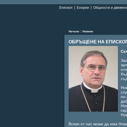
Епископ
Енории
Общности и движен
::
Начало
Новини
ОБРЪЩЕНЕ НА ЕПИСКО
Ск
Зап
за
отн
бъ
съ
Нов
слу
по-
доб
Но
скр
Нов
Всеки от нас може да има Нов