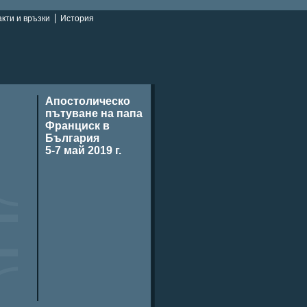
кти и връзки
История
Апостолическо
пътуване на папа
Франциск в
България
5-7 май 2019 г.