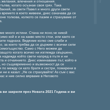
а желания, влечения и отношения.
тъпва, когато осъзнае своя грях. Така
акхей, за свети Павел и много други свети
в времето в което живеем, днес означава да се
поне толкова, колкото се пазим и страхуваме от
а.
ме много истини. Стана ни ясно,че никой
симо кой е и на какво място стои, или както се
ките паднаха. Видяхме колко сме слаби и
, за което трябва да се държим с всички сили
 всемогъщество. Само с Него можем да
защото когато всичко ни изглежда свършено,
а надежда който свети напред в пътя и ни
та и отчаянието. Днес изминаваме път, който е
, но същевременно и възможност да се
 по между си като братя и сестри, помирени в
и ни е казал: „Не се страхувайте! Аз съм с вас
с нас и ние силно вярваме в Неговото
 ви закриля през Новата 2021 Година и ви