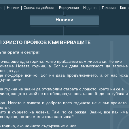
ия
Новини
Социална дейност
Вероучение
Издания
Галерия
Конта
Новини
П ХРИСТО ПРОЙКОВ КЪМ ВЯРВАЩИТЕ
ъпи братя и сестри!
очна още една година, която прибавяме към живота си. Не ние
почваме Новата година, а Бог ни дава възможност да започне
ово, за да
де по-добре всичко. Бог ни дава продължението, а от нас иска
държанието.
а година не значи да отхвърлим старата с лошото, което ни се е
чило, защото никой не ни обещава,че новата ще бъде по-хубава и
ра. Новото в живота и доброто през годината не е във времето.
вото е
ито в сърцето на човека. Там, то се ражда. Значи, все пак има
а година, но коя е тя и кога настъпва?
а година, ако нейното съдържание е нов