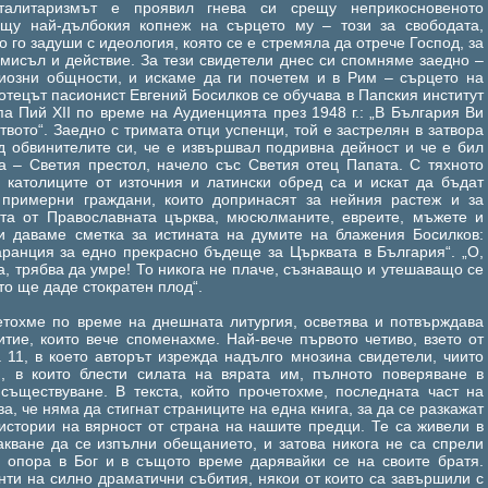
оталитаризмът е проявил гнева си срещу неприкосновеното
ещу най-дълбокия копнеж на сърцето му – този за свободата,
о го задуши с идеология, която се е стремяла да отрече Господ, за
 мисъл и действие. За тези свидетели днес си спомняме заедно –
иозни общности, и искаме да ги почетем и в Рим – сърцето на
отецът пасионист Евгений Босилков се обучава в Папския институт
па Пий XII по време на Аудиенцията през 1948 г.: „В България Ви
вото“. Заедно с тримата отци успенци, той е застрелян в затвора
ед обвинителите си, че е извършвал подривна дейност и че е бил
а – Светия престол, начело със Светия отец Папата. С тяхното
е католиците от източния и латински обред са и искат да бъдат
 примерни граждани, които допринасят за нейния растеж и за
ята от Православната църква, мюсюлманите, евреите, мъжете и
и даваме сметка за истината на думите на блажения Босилков:
аранция за едно прекрасно бъдеще за Църквата в България“. „О,
а, трябва да умре! То никога не плаче, съзнаващо и утешаващо се
то ще даде стократен плод“.
четохме по време на днешната литургия, осветява и потвърждава
итие, които вече споменахме. Най-вече първото четиво, взето от
 11, в което авторът изрежда надълго мнозина свидетели, чиито
, в които блести силата на вярата им, пълното поверяване в
ъществуване. В текста, който прочетохме, последната част на
а, че няма да стигнат страниците на една книга, за да се разкажат
истории на вярност от страна на нашите предци. Те са живели в
акване да се изпълни обещанието, и затова никога не са спрели
 опора в Бог и в същото време дарявайки се на своите братя.
нти на силно драматични събития, някои от които са завършили с