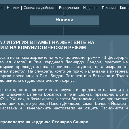
ия
Новини
Социална дейност
Вероучение
Издания
Галерия
Конта
Новини
 ЛИТУРГИЯ В ПАМЕТ НА ЖЕРТВИТЕ НА
И И НА КОМУНИСТИЧЕСКИЯ РЕЖИМ
ост и почит към жертвите на комунистическия режим - 1 февруари,
мео ал Изола" в Рим, кардинал Леонардо Сандри, префект на
 църкви председателства специална литургия, организирана от
етия престол. На службата, която бе пряко излъчвана в интернет,
гарски посланици в Рим, Богдан Паташев във Ватикана и Тодор
едставители от дипломатическия корпус.
Светия престол организира за случая и предаване на мощи на
коп блажения Евгений Бокилков, в тази църква, превърнала се в
Х и ХХI век, в базиликата на свети Вартоломей вече присъстват
ъченици, отците успенци Павел Джиджов, Камен Вичев и Йозафат
участваха и генералните настоятели на отците Пасионисти и
 проповедта на кардинал Леонардо Сандри: