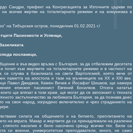
рдо Сандри, префект на Конгрегацията за Източните църкви по
т на всички жертви на тоталитарните режими и на комунизма в
о“ на Тибърския остров, понеделник 01.02.2021 г./
тците Пасионисти и Успенци,
базиликата
спода посланици,
общение и във видео връзка с България, за да отбележим десетата
 и почит към жертвите на тоталитарните режими и в частност на
а се случва в базиликата на свети Вартоломей, която вече от
вен паметта на апостола и тази на мъчениците на XX и XXI век.
енци Павел Джиджов, Камен Вичев и Йосафат Шишков, ще намери
ения епископ пасионист Евгений Босилков. Отсега нататък
които ще влязат в този храм, ще могат да се запознаят с тяхната
тяхното застъпничество за любимата България, за да познава днес
то на своя народ, изградено включително и чрез страданието на
щери.
увстваме силата на общението и на битието, преплитането на
ието на вярата. Макар и жертвите да са принадлежали на различни
, сляпото насилие е било насочено срещу всички тях. Били са
ота си военни, университетски преподаватели, много, не само