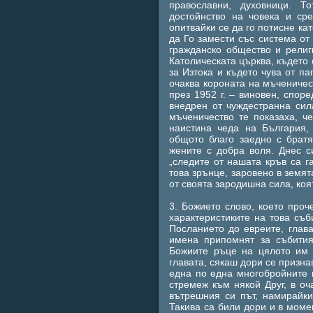
православни, духовници. Т
достойнство на човека и ср
опитвайки се да го потисне кат
да Го замести със система от
гражданско общество и религ
Католическата църква, където 
за Изтока и където чува от па
очаква короната на мъченичест
през 1952 г. – виновен, спор
внедрен от чуждестранна сил
мъченичество те показаха, ч
наистина чеда на България,
общото благо заедно с брат
жените с добра воля. Днес с
„следите от нашата кръв са г
това зрънце, заровено в земят
от своята зародишна сила, коя
3. Божието слово, което про
характеристиките на това съб
Посланието до евреите, глава
имена припомнят за събития
Божиите ръце на цялото им с
главата, сякаш дори се признав
една по една многобройните 
стремеж към някой Друг, в оч
вътрешния си път, намирайки
Такива са били дори и в моме