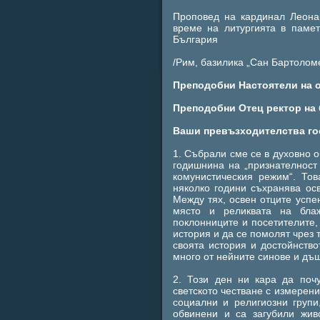
Проповед на кардинал Леона
време на литургията в паме
България
/Рим, базилика „Сан Бартоломе
Преподобни Настоятели на о
Преподобни Отец ректор на 
Ваши превъзходителства го
1. Събрали сме се в духовно 
годишнина на „признателност
комунистическия режим“. Тов
няколко години съхранява ос
Между тях, освен отците усп
място и реликвата на блаж
поклонниците и посетителите, 
история и да се помолят чрез 
своята история и достойнство
много от нейните синове и дъ
2. Този ден ни кара да поч
светското честване с измерен
социални и религиозни групи
обвинени и са загубили жив