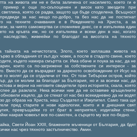
тта на живота им не е била заличена от насилието, което ги е
ят пример е още по-скъпоценен и висок като звездите при
 светлина, която се радва, защото ще бъде споделена. Всъщност
г предвиди за нас нещо по-добро, та без нас да не постигнат
ето на техните очаквания е в Рождението на Христа, а за
нези, за чиято саможертва си спомняме днес, се е изпълнява един
ето на кръвта им, но се изпълнява и всеки ден в нас, когато
 наследство, живеейки по благодат на висотата на тяхното
а тайната на нечистотата, Злото, което заплашва живота на
ърво в обладания от зъл дух човек, а после в стадото свине, което
одите, където намира смъртта си. Има обаче и поука за нас, да не
арин, които са по-загрижени за собствените си интереси - за
то. Вместо да се възрадват за дареното освобождение от Исус на
е го молят да се отдалечи от тях. От този Тибърски остров, който
ър, да се молим за благодат за България, но и за всички нас, да
стова и верни на неговите свидетели през историята, скала, която
спее да разклати. Нека всички ние да не оставяме кръщелните
 обновили изцяло, да се стекат от нас без всекидневно да ни водят
зо до образа на Христа, наш Създател и Изкупител. Само така ще
ели пред старите и нови идеологии, които и в днешния свят
угия, превръщайки го от брат в неприятел, издигайки стени,
йки накрая човекът все по-самотен, а сърцето му все по-бедно.
айка, Свети Йоан XXIII, блажените мъченици от България, да бдят
сички нас чрез тяхното застъпничество. Амин.