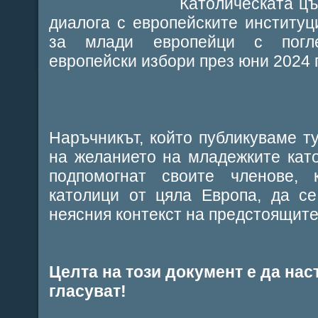
Католическата цъ
диалога с европейските институц
за млади европейци с погл
европейски избори през юни 2024 г
Наръчникът, който публикуваме ту
на желанието на младежките кат
подпомогнат своите членове,
католици от цяла Европа, да се
неясния контекст на предстоящите
Целта на този
документ
е да нас
гласуват!