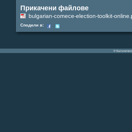
Прикачени файлове
bulgarian-comece-election-toolkit-online.
Сподели в:
© Католичес