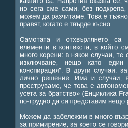
каквито са. Напротив оказва се, 
но сега сме сами, без подкрепа, 
можем да разчитаме. Това е тъжно
правят, когато е твърде късно.
Самотата и отхвърлянето са 
елементи в контекста, в който с
много корени: в някои случаи, те
изключване, нещо като един
конспирация”. В други случаи, з
лично решение. Има и случаи, в
преструваме, че това е автономе
усета за братство» (Енциклика Fratel
по-трудно да си представим нещо 
Можем да забележим в много възр
за примирение, за което се говори