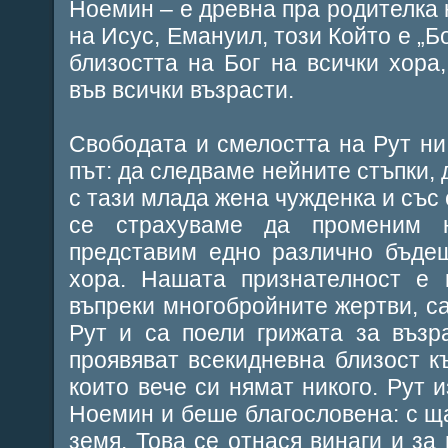
Ноемин – е древна пра родителка н
на Исус, Емануил, този Който е „Бо
близостта на Бог на всички хора,
във всички възрасти.
Свободата и смелостта на Рут ни
път: да следваме нейните стъпки, 
с тази млада жена чужденка и със
се страхуваме да променим 
представим едно различно бъде
хора. Нашата признателност е 
въпреки многобройните жертви, с
Рут и са поели грижата за възр
проявяват всекидневна близост к
които вече си нямат никого. Рут 
Ноемин и беше благословена: с ща
земя. Това се отнася винаги и за 