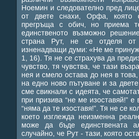
Ноемин и следователно пред лице
от двете снахи, Орфа, която
прегръща с обич, но приема т
единственото възможно решение
страна Рут, не се отделя о
изненадващи думи: «Не ме принужд
1, 16). Тя не се страхува да пред
чувство, тя чувства, че тази въз
нея и смело остава до нея в това
на едно ново пътуване и за двете.
сме свикнали с идеята, че самота
при призива “не ме изоставяй!” е
“няма да те изоставя!”. Тя не се к
което изглежда неизменна реал
може да бъде единствената а
случайно, че Рут - тази, която ос