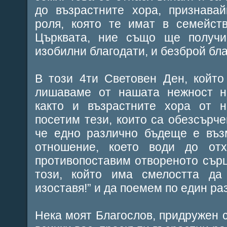
до възрастните хора, признава
роля, която те имат в семейст
Църквата, ние също ще получи
изобилни благодати, и безброй бл
В този 4ти Световен Ден, който
лишаваме от нашата нежност н
както и възрастните хора от н
посетим тези, които са обезсърче
че едно различно бъдеще е въз
отношение, което води до от
противопоставим отвореното сър
този, който има смелостта д
изоставя!” и да поемем по един ра
Нека моят Благослов, придружен с