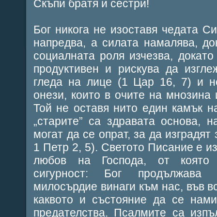
Скъпи братя и сестри!
Бог никога не изоставя чедата Си
напредва, а силата намалява, до
социалната роля изчезва, докато
продуктивен и рискува да изгле
гледа на лице (1 Цар 16, 7) и 
онези, които в очите на мнозина 
Той не оставя нито един камък н
„старите” са здравата основа, н
могат да се опрат, за да изградят
1 Петр 2, 5). Светото Писание е и
любов на Господа, от която 
сигурност: Бог продължава
милосърдие винаги към нас, във в
каквото и състояние да се нам
предателства. Псалмите са изпъ