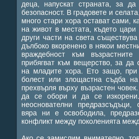
деца, напускат страната, за да
безопасност. В градовете и селата
много стари хора остават сами, к
на живот в местата, където цари 
други части на света съществув
дълбоко вкоренено в някои местни
враждебност към възрастните 
прибягват към вещерство, за да
на младите хора. Ето защо, при
болест или злощастна съдба на
прехвърля върху възрастен човек.
да се обори и да се изкорени
неоснователни предразсъдъци, 
вяра ни е освободила, предраз
конфликт между поколенията межд
Ако се замислим внимателно, то