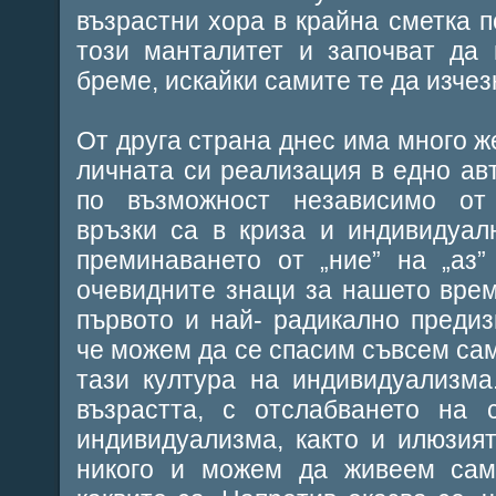
възрастни хора в крайна сметка п
този манталитет и започват да 
бреме, искайки самите те да изчез
От друга страна днес има много ж
личната си реализация в едно а
по възможност независимо от
връзки са в криза и индивидуал
преминаването от „ние” на „аз”
очевидните знаци за нашето врем
първото и най- радикално предиз
че можем да се спасим съвсем сам
тази култура на индивидуализма
възрастта, с отслабването на 
индивидуализма, както и илюзия
никого и можем да живеем сами