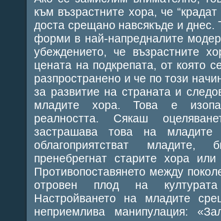
към възрастните хора, че “крадат
доста срещано навсякъде и днес. Т
форми в най-напредналите модер
убеждението, че възрастните х
цената на подкрепата, от която с
разпространено и че по този начи
за развитие на страната и следо
младите хора. Това е изопа
реалността. Сякаш оцеляван
застрашава това на младите
облагоприятстват младите,
пренебрегнат старите хора или
Противопоставянето между поколе
отровен плод на културата
Настройването на младите сре
неприемлива манипулация: «За