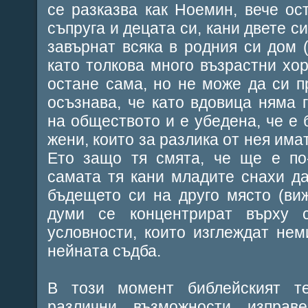
се разказва как Ноемин, вече ос
съпруга и децата си, кани двете с
завърнат всяка в родния си дом (
като толкова много възрастни хор
остане сама, но не може да си п
осъзнава, че като вдовица няма 
на обществото и е убедена, че е 
жени, които за разлика от нея има
Ето защо тя смята, че ще е по
самата тя кани младите снахи да
бъдещето си на друго място (виж
думи се концентрират върху 
условности, които изглеждат не
нейната съдба.
В този момент библейският т
различни възможности изправ