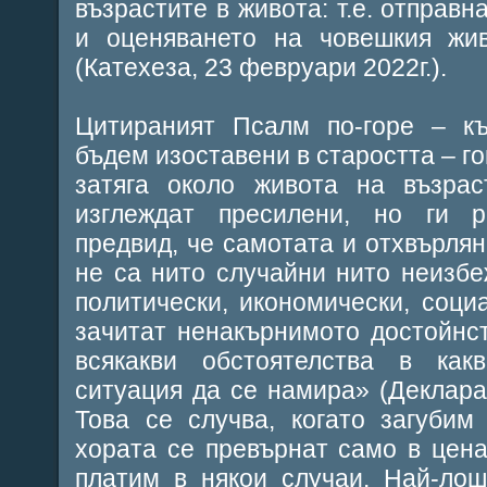
възрастите в живота: т.е. отправн
и оценяването на човешкия жив
(Катехеза, 23 февруари 2022г.).
Цитираният Псалм по-горе – к
бъдем изоставени в старостта – го
затяга около живота на възрас
изглеждат пресилени, но ги 
предвид, че самотата и отхвърлян
не са нито случайни нито неизбе
политически, икономически, соци
зачитат ненакърнимото достойнст
всякакви обстоятелства в ка
ситуация да се намира» (Декларация
Това се случва, когато загубим
хората се превърнат само в цена,
платим в някои случаи. Най-лош