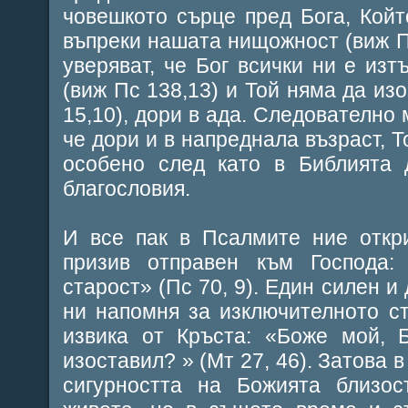
човешкото сърце пред Бога, Койт
въпреки нашата нищожност (виж Пс
уверяват, че Бог всички ни е изт
(виж Пс 138,13) и Той няма да из
15,10), дори в ада. Следователно
че дори и в напреднала възраст, Т
особено след като в Библията 
благословия.
И все пак в Псалмите ние откр
призив отправен към Господа
старост» (Пс 70, 9). Един силен и
ни напомня за изключителното с
извика от Кръста: «Боже мой,
изоставил? » (Мт 27, 46). Затова 
сигурността на Божията близос