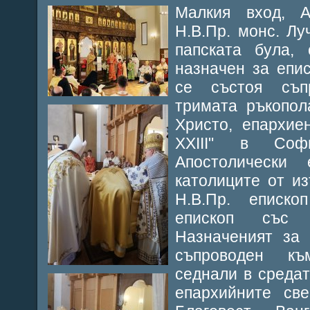
Малкия вход, А
Н.В.Пр. монс. Л
папската була,
назначен за епи
се състоя съп
тримата ръкопол
Христо, епархие
XXIII" в Соф
Апостолически
католиците от и
Н.В.Пр. еписко
епископ със
Назначеният за 
съпроводен къ
седнали в средат
епархийните св