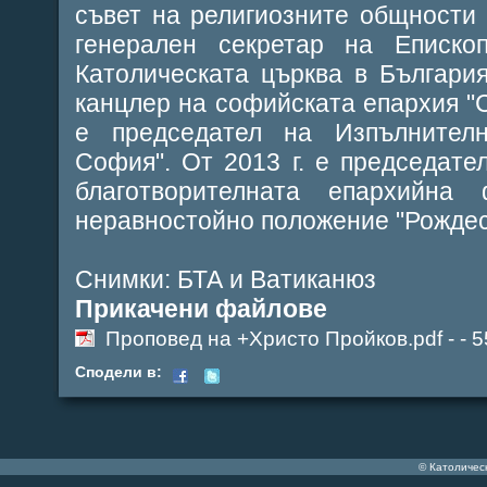
съвет на религиозните общности в
генерален секретар на Еписко
Католическата църква в България
канцлер на софийската епархия "Св
е председател на Изпълнител
София". От 2013 г. е председате
благотворителната епархийн
неравностойно положение "Рождес
Снимки: БТА и Ватиканюз
Прикачени файлове
Проповед на +Христо Пройков.pdf -
- 
Сподели в:
© Католичес