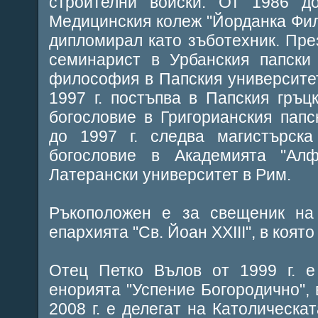
строителни войски. От 1986 д
Медицинския колеж "Йорданка Фил
дипломирал като зъботехник. През
семинарист в Урбанския папски
философия в Папския университе
1997 г. постъпва в Папския гръц
богословие в Григорианския папс
до 1997 г. следва магистърска
богословие в Академията "Ал
Латерански университет в Рим.
Ръкоположен е за свещеник на 
епархията "Св. Йоан XXIII", в коят
Отец Петко Вълов от 1999 г. е
енорията "Успение Богородично", 
2008 г. е делегат на Католическа