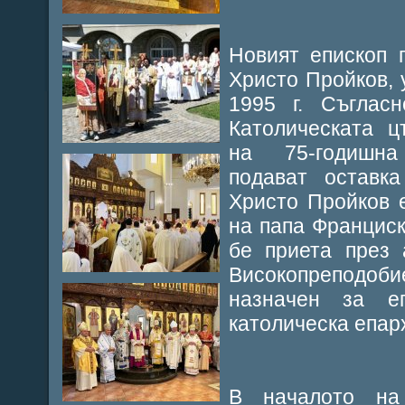
Новият епископ 
Христо Пройков, 
1995 г. Съглас
Католическата ц
на 75-годишна
подават оставка
Христо Пройков 
на папа Франциск 
бе приета през 
Високопрепод
назначен за е
католическа епарх
В началото на 