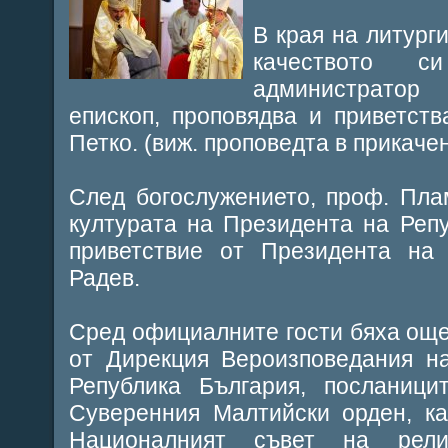
В края на литурги
качеството с
администратор
епископ, проповядва и приветств
Петко. (виж. проповедта в прикаче
След богослужението, проф. Пла
културата на Президента на Реп
приветствие от Президента на 
Радев.
Сред официалните гости бяха ощ
от Дирекция Вероизповедания н
Република България, посланиц
Суверенния Малтийски орден, ка
Националният съвет на рели