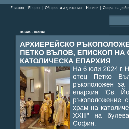
Епископ
Енории
Общности и движения
Новини
Социална дейн
::
Начало
Новини
АРХИЕРЕЙСКО РЪКОПОЛОЖЕН
ПЕТКО ВЪЛОВ, ЕПИСКОП НА
КАТОЛИЧЕСКА ЕПАРХИЯ
На 6 юли 2024 г.
отец Петко Въ
ръкоположен за 
епархия "Св. Йо
ръкоположение с
храм на католиче
XXIII" на булев
София.