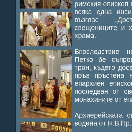
римския епископ 
всяка една инси
възглас „Дос
свещениците и х
храма.
Впоследствие н
Петко бе съпро
трон, където дос
пръв пръстена 
епархиен еписко
последван от св
монахините от епа
Архиерейската с
водена от Н.В.Пр.