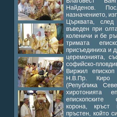
Благовест Ва
Найденов. По
назначението, из
Църквата, след
въведен при олт
коленичи и бе ръ
тримата епис
присъединиха и д
церемонията, съ
софийско-пловди
Виржил епископ
Н.В.Пр. Киро
(Република Сев
хиротонията е
епископските 
корона, кръст
пръстен, който 