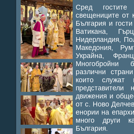
Сред гостите
свещениците от 
България и гост
Ватикана, Гър
Нидерландия, По
Македония, Рум
Украйна, Франц
Многобройни 
различни страни
които служат 
представители 
движения и обще
от с. Ново Делче
енории на епархия
много други к
България.