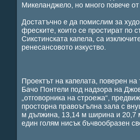
Микеланджело, но много повече от 
Достатъчно е да помислим за худо
фреските, които се простират по 
Сикстинската капела, са изключит
ренесансовото изкуство.
Проектът на капелата, поверен на 
Бачо Понтели под надзора на Джов
„отговорника на строежа“, предви
просторна правоъгълна зала с вну
м дължина, 13,14 м ширина и 20,7 
един голям нисък бъчвообразен св