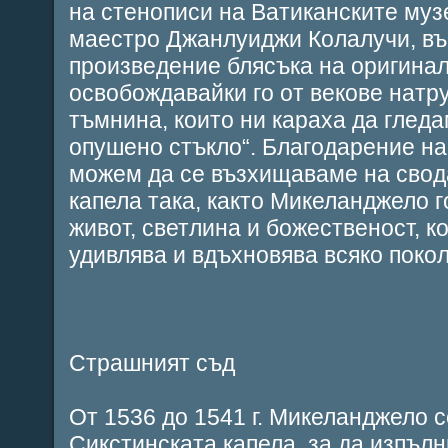
на стенописи на Ватиканските муз
маестро Джанлуиджи Колалучи, въ
произведение блясъка на оригинал
освобождавайки го от векове натру
тъмнина, които ни караха да гледа
опушено стъкло“. Благодарение на
можем да се възхищаваме на свод
капела така, както Микеланджело 
живот, светлина и божественост, 
удивлява и вдъхновява всяко поко
Страшният съд
От 1536 до 1541 г. Микеланджело 
Сикстинската капела, за да изпълн