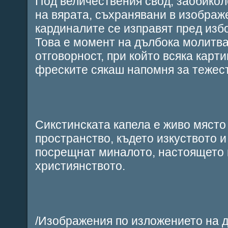
Под величествения свод, заобикол
на вярата, съхранявани в изображ
кардиналите се изправят пред изб
Това е момент на дълбока молитва
отговорност, при който всяка карти
фреските сякаш напомня за тежест
Сикстинската капела е живо място
пространство, където изкуството и 
посрещнат миналото, настоящето 
християнството.
/Изображения по изложението на 