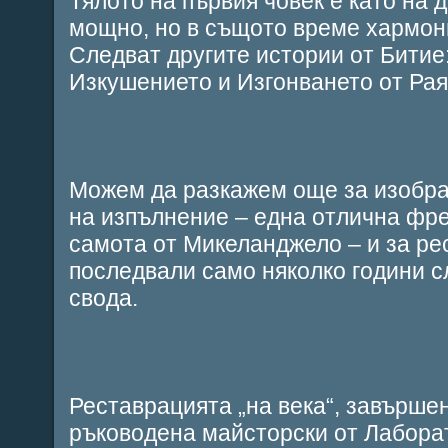
Тялото на първия човек е като на 
мощно, но в същото време хармони
Следват другите истории от Битие
Изкушението и Изгонването от Рая
Можем да разкажем още за изобра
на изпълнение – една отлична фре
самота от Микеланджело – и за ре
последвали само няколко години с
свода.
Реставрацията „на века“, завършена
ръководена майсторски от Лабора