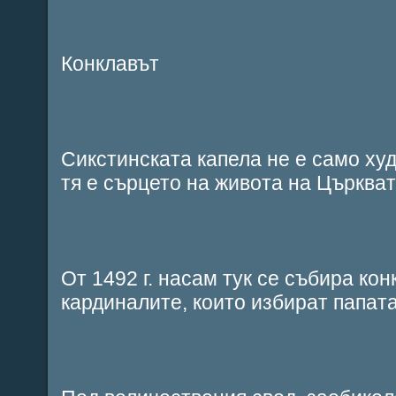
Конклавът
Сикстинската капела не е само ху
тя е сърцето на живота на Църкват
От 1492 г. насам тук се събира ко
кардиналите, които избират папата