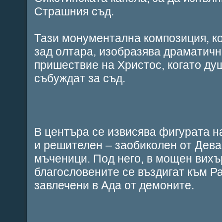
Страшния съд.
Тази монументална композиция, ко
зад олтара, изобразява драматич
пришествие на Христос, когато ду
събуждат за съд.
В центъра се извисява фигурата н
и решителен – заобиколен от Дева
мъченици. Под него, в мощен вихър
благословените се въздигат към Ра
завлечени в Ада от демоните.