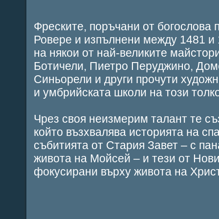
Фреските, поръчани от богослова п
Ровере и изпълнени между 1481 и 1
на някои от най-великите майстор
Ботичели, Пиетро Перуджино, Дом
Синьорели и други прочути худож
и умбрийската школи на този толк
Чрез своя неизмерим талант те съ
който възхвалява историята на сп
събитията от Стария Завет – с па
живота на Мойсей – и тези от Нови
фокусирани върху живота на Хрис