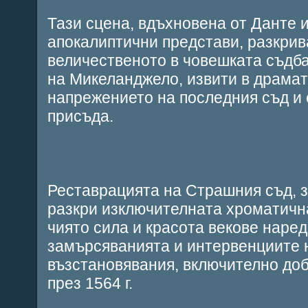
Тази сцена, вдъхновена от Данте 
апокалиптични представи, разкрив
величественото в човешката съдб
на Микеланджело, извити в драмат
напрежението на последния съд и
присъда.
Реставрацията на Страшния съд, з
разкри изключителната хроматична
чиято сила и красота векове наред
замърсяванията и интервенциите 
възстановявания, включително доб
през 1564 г.