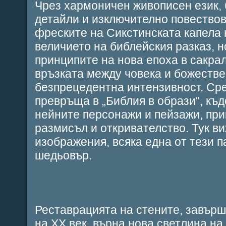
Чрез хармоничен живописен език, 
детайли и изключително повествов
фреските на Сикстинската капела 
величието на библейския разказ, н
принципите на нова епоха в сакрал
връзката между човека и божестве
безпрецедентна интензивност. Сре
превръща в „Библия в образи“, къд
нейните персонажи и пейзажи, при
размисъл и откривателство. Тук 
изображения, всяка една от тези п
шедьовър.
Реставрацията на стените, завърш
на XX век, върна нова светлина на