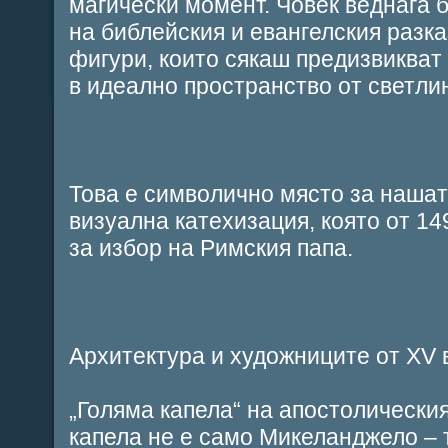
магически момент. Човек веднага 
на библейския и евангелския разк
фигури, които сякаш предизвикват
в идеално пространство от светлин
Това е символично място за нашат
визуална катехизация, която от 149
за избор на Римския папа.
Архитектура и художниците от XV 
„Голяма капела“ на апостолически
капела не е само Микеланджело – т