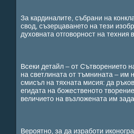
За кардиналите, събрани на конкл
свод, съзерцаването на тези изоб
духовната отговорност на техния в
Всеки детайл – от Сътворението н
на светлината от тъмнината – им 
смисъл на тяхната мисия: да ръко
егидата на божественото творение
величието на възложената им зада
Вероятно, за да изработи иконогр