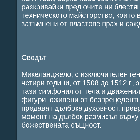
разкривайки пред очите ни блестя
техническото майсторство, които 
затъмнени от пластове прах и саж
Сводът
Микеланджело, с изключителен ген
четири години, от 1508 до 1512 г.,
тази симфония от тела и движения
фигури, оживени от безпрецедентн
предават дълбока духовност, прев
момент на дълбок размисъл върху
божествената същност.