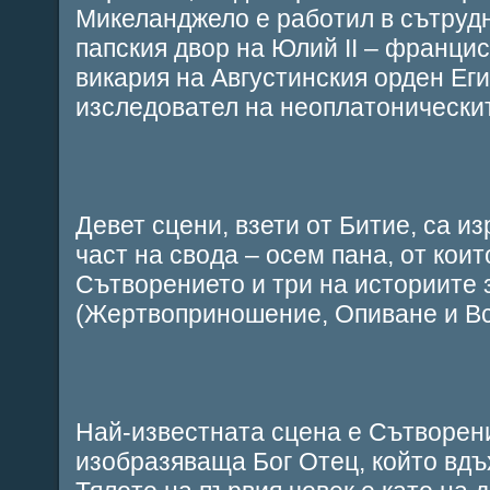
Микеланджело е работил в сътрудн
папския двор на Юлий II – франци
викария на Августинския орден Ег
изследовател на неоплатонически
Девет сцени, взети от Битие, са и
част на свода – осем пана, от коит
Сътворението и три на историите 
(Жертвоприношение, Опиване и Вс
Най-известната сцена е Сътворен
изобразяваща Бог Отец, който вдъ