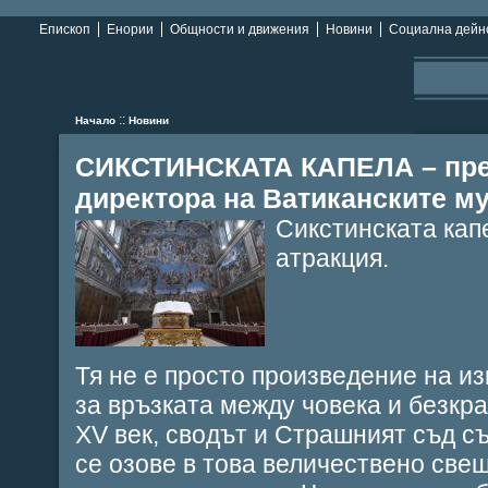
Епископ
Енории
Общности и движения
Новини
Социална дейн
::
Начало
Новини
СИКСТИНСКАТА КАПЕЛА – пре
директора на Ватиканските 
Сикстинската кап
атракция.
Тя не е просто произведение на из
за връзката между човека и безкр
XV век, сводът и Страшният съд съ
се озове в това величествено све