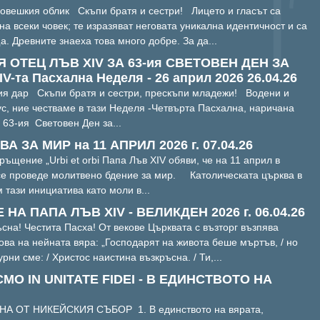
човешкия облик Скъпи братя и сестри! Лицето и гласът са
на всеки човек; те изразяват неговата уникална идентичност и са
. Древните знаеха това много добре. За да...
 ОТЕЦ ЛЪВ XIV ЗА 63-ия СВЕТОВЕН ДЕН ЗА
та Пасхална Неделя - 26 април 2026 26.04.26
ия дар Скъпи братя и сестри, прескъпи младежи! Водени и
с, ние честваме в тази Неделя -Четвърта Пасхална, наричана
63-ия Световен Ден за...
ЗА МИР на 11 АПРИЛ 2026 г. 07.04.26
ъщение „Urbi et orbi Папа Лъв XIV обяви, че на 11 април в
се проведе молитвено бдение за мир. Католическата църква в
тази инициатива като моли в...
А ПАПА ЛЪВ XIV - ВЕЛИКДЕН 2026 г. 06.04.26
ъсна! Честита Пасха! От векове Църквата с възторг възпява
нова на нейната вяра: „Господарят на живота беше мъртъв, / но
урни сме: / Христос наистина възкръсна. / Ти,...
О IN UNITATE FIDEI - В ЕДИНСТВОТО НА
А ОТ НИКЕЙСКИЯ СЪБОР 1. В единството на вярата,