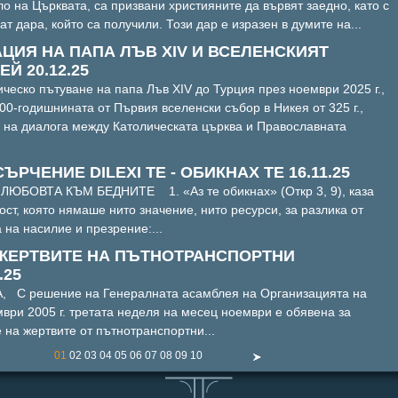
о на Църквата, са призвани християните да вървят заедно, като с
т дара, който са получили. Този дар е изразен в думите на...
ЦИЯ НА ПАПА ЛЪВ XIV И ВСЕЛЕНСКИЯТ
Й 20.12.25
ческо пътуване на папа Лъв XIV до Турция през ноември 2025 г.,
00-годишнината от Първия вселенски събор в Никея от 325 г.,
 на диалога между Католическата църква и Православната
ЧЕНИЕ DILEXI TE - ОБИКНАХ ТЕ 16.11.25
ЛЮБОВТА КЪМ БЕДНИТЕ 1. «Аз те обикнах» (Откр 3, 9), каза
ст, която нямаше нито значение, нито ресурси, за разлика от
 на насилие и презрение:...
 ЖЕРТВИТЕ НА ПЪТНОТРАНСПОРТНИ
.25
С решение на Генералната асамблея на Организацията на
ври 2005 г. третата неделя на месец ноември е обявена за
 на жертвите от пътнотранспортни...
01
02
03
04
05
06
07
08
09
10