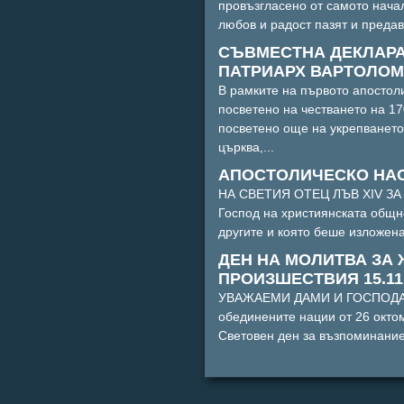
провъзгласено от самото начал
любов и радост пазят и предава
СЪВМЕСТНА ДЕКЛАРА
ПАТРИАРХ ВАРТОЛОМЕ
В рамките на първото апостоли
посветено на честването на 17
посветено още на укрепването
църква,...
АПОСТОЛИЧЕСКО НАСЪР
НА СВЕТИЯ ОТЕЦ ЛЪВ XIV ЗА 
Господ на християнската общно
другите и която беше изложена
ДЕН НА МОЛИТВА ЗА
ПРОИЗШЕСТВИЯ 15.11
УВАЖАЕМИ ДАМИ И ГОСПОДА, 
обединените нации от 26 октом
Световен ден за възпоминание