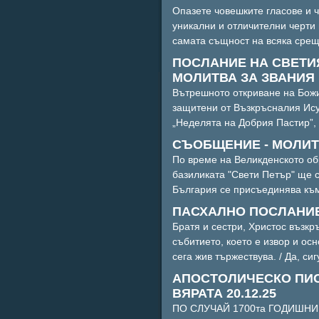
Опазете човешките гласове и 
уникални и отличителни черти 
самата същност на всяка среща
ПОСЛАНИЕ НА СВЕТИЯ
МОЛИТВА ЗА ЗВАНИЯ IV-
Вътрешното откриване на Бож
защитени от Възкръсналия Ису
„Неделята на Добрия Пастир”, 
СЪОБЩЕНИЕ - МОЛИТВА 
По време на Великденското обр
базиликата "Свети Петър" ще 
България се присъединява към 
ПАСХАЛНО ПОСЛАНИЕ Н
Братя и сестри, Христос възкр
събитието, което е извор и ос
сега жив тържествува. / Да, сиг
АПОСТОЛИЧЕСКО ПИСМ
ВЯРАТА 20.12.25
ПО СЛУЧАЙ 1700та ГОДИШНИН