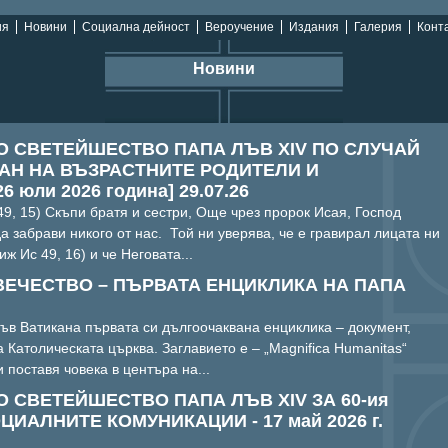
ия
Новини
Социална дейност
Вероучение
Издания
Галерия
Конта
Новини
О СВЕТЕЙШЕСТВО ПАПА ЛЪВ XIV ПО СЛУЧАЙ
АН НА ВЪЗРАСТНИТЕ РОДИТЕЛИ И
 юли 2026 година] 29.07.26
9, 15) Скъпи братя и сестри, Още чрез пророк Исая, Господ
а забрави никого от нас. Той ни уверява, че е гравирал лицата ни
ж Ис 49, 16) и че Неговата...
ЕЧЕСТВО – ПЪРВАТА ЕНЦИКЛИКА НА ПАПА
ъв Ватикана първата си дългоочаквана енциклика – документ,
а Католическата църква. Заглавието е – „Magnifica Humanitas“
 поставя човека в центъра на...
 СВЕТЕЙШЕСТВО ПАПА ЛЪВ XIV ЗА 60-ия
ИАЛНИТЕ КОМУНИКАЦИИ - 17 май 2026 г.