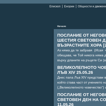
Епископ
Енории
Общности и движен
Начало
ПОСЛАНИЕ ОТ НЕГОВ
ШЕСТИЯ СВЕТОВЕН Д
ВЪЗРАСТНИТЕ ХОРА [26
Аз няма да те забравя (Исая 4
обещава, че Той никога няма д
върху дланите на ръцете Си (ви
ВЕЛИКОЛЕПНОТО ЧОВ
ЛЪВ XIV 25.05.26
Днес папа Лъв XIV представи в
който става част от учението н
(„Великолепното човечество“) и
ПОСЛАНИЕ ОТ НЕГОВО
СВЕТОВЕН ДЕН НА СОЦ
11.05.26