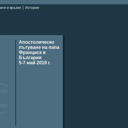
кти и връзки
История
Апостолическо
пътуване на папа
Франциск в
България
5-7 май 2019 г.