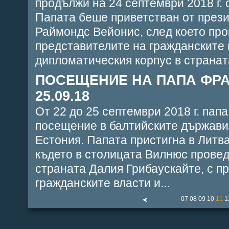
продължи на 24 септември 2018 г. 
Папата беше приветстван от през
Раймондс Вейонис, след което пр
представителите на гражданските 
дипломатическия корпус в страната
ПОСЕЩЕНИЕ НА ПАПА ФРА
25.09.18
От 22 до 25 септември 2018 г. пап
посещение в балтийските държави 
Естония. Папата пристигна в Литва
където в столицата Вилнюс провед
страната Далия Грибаускайте, с п
гражданските власти и...
07
08
09
10
11
1