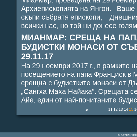
Мианмар, проведена на 29 ноември
Архиепископията на Янгон. Ваше
скъпи събратя епископи, Днешния
всички нас, но той ни донесе голяма
МИАНМАР: СРЕЩА НА ПАП
БУДИСТКИ МОНАСИ ОТ СЪ
29.11.17
На 29 ноември 2017 г., в рамките н
посещението на папа Франциск в 
срещна с будистките монаси от Д
„Сангха Маха Найака“. Срещата се
Айе, един от най-почитаните будист
11
12
13
14
15
1
© Католичес