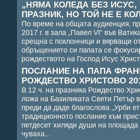
„НЯМА КОЛЕДА БЕЗ ИСУС, 
ПРАЗНИК, НО ТОЙ НЕ Е КОЛ
По време на общата аудиенция, п
2017 г. в зала „Павел VІ“ във Вати
срещна с поклонници и вярващи от 
обръщението си папата се фокуси
рождеството на Господ Исус Христо
ПОСЛАНИЕ НА ПАПА ФРАН
РОЖДЕСТВО ХРИСТОВО 2017 
В 12 ч. на празника Рождество Хри
ложа на Базиликата Свети Петър в
преди да даде благослова „Урби ет
традиционното послание към прис
петдесет хиляди души на площада и
чуваха...