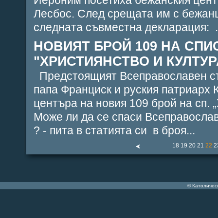
Йероним посетиха бежанския цент
Лесбос. След срещата им с бежан
следната съвместна декларация: .
НОВИЯТ БРОЙ 109 НА СПИ
"ХРИСТИЯНСТВО И КУЛТУРА"
Предстоящият Всеправославен с
папа Франциск и руския патриарх 
центъра на новия 109 брой на сп. 
Може ли да се спаси Всеправосла
? - пита в статията си в броя...
18
19
20
21
22
2
© Католичес