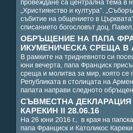
провеждане са централна тема в но
„Християнство и култура”. „Съборъ
събитие на общението в Църквата”
списанието богословът доц. Павел.
ОБРЪЩЕНИЕ НА ПАПА ФР
ИКУМЕНИЧЕСКА СРЕЩА В А
В рамките на тридневното си посе
юни вечерта, папа Франциск прис
среща и молитва за мир, която се
Републиката в столицата на Арме
папата направи следното обръщени
СЪВМЕСТНА ДЕКЛАРАЦИЯ 
КАРЕКИН II 28.06.16
На 26 юни 2016 г., в края на папск
папа Франциск и Католикос Карекин