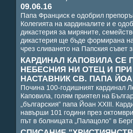
09.06.16
Папа Франциск е одобрил препорък
Колегията на кардиналите и е одо
дикастерия за миряните, семейст
дикастерия ще бъде формирана на 
чрез сливането на Папския съвет з
КАРДИНАЛ КАПОВИЛА СЕ 
НЕБЕСНИЯ НИ ОТЕЦ И ПР
НАСТАВНИК СВ. ПАПА ЙОАН 
Почина 100-годишният кардинал Л
Каповила, голям приятел на Българ
„българския” папа Йоан XXIII. Кар
навърши 101 години през октомври
път в болницата „Палацоло” в Берг
СПИСАНИЕ "ХРИСТИЯНСТВО