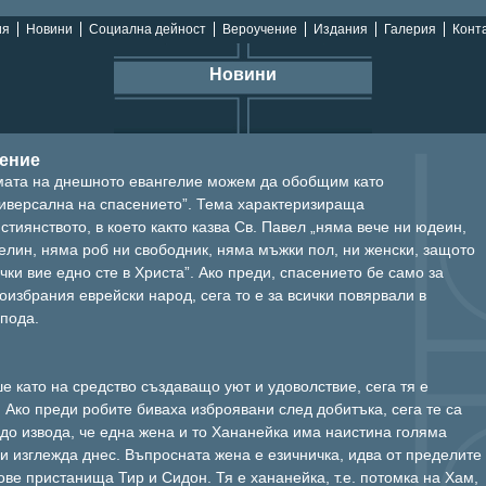
ия
Новини
Социална дейност
Вероучение
Издания
Галерия
Конта
Новини
ение
мата на днешното евангелие можем да обобщим като
иверсална на спасението”. Тема характеризираща
стиянството, в което както казва Св. Павел „няма вече ни юдеин,
елин, няма роб ни свободник, няма мъжки пол, ни женски, защото
чки вие едно сте в Христа”. Ако преди, спасението бе само за
оизбрания еврейски народ, сега то е за всички повярвали в
пода.
е като на средство създаващо уют и удоволствие, сега тя е
 Ако преди робите биваха изброявани след добитъка, сега те са
е до извода, че една жена и то Хананейка има наистина голяма
 ни изглежда днес. Въпросната жена е езичничка, идва от пределите
ве пристанища Тир и Сидон. Тя е хананейка, т.е. потомка на Хам,