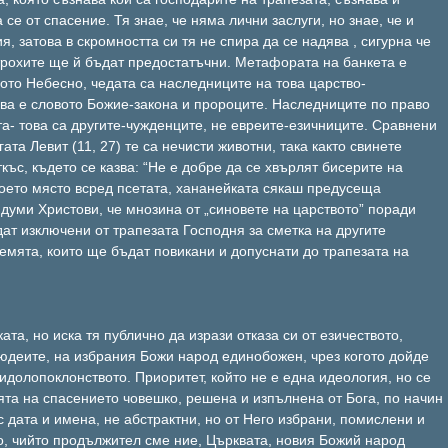
се от спасение. Тя знае, че няма лични заслуги, но знае, че и
, затова в скромността си тя не спира да се надява , сигурна че
трохите ще й бъдат предостатъчни. Метафората на банкета е
вото Небесно, чедата са наследниците на това царство-
ова е словото Божие-закона и пророците. Наследниците по право
та- това са другите-чужденците, не евреите-езичниците. Сравнени
гата Левит (11, 27) те са нечисти животни, така както свинете
къс, където се казва: “Не е добре да се хвърлят бисерите на
воето място всред псетата, хананейката сякаш предусеща
думи Христови, че мнозина от „синовете на царството” поради
ат изключени от трапезата Господня за сметка на другите
емята, които ще бъдат повикани и допуснати до трапезата на
та, но иска тя публично да изрази отказа си от езичеството,
юдеите, на избрания Божи народ единобожен, чрез когото дойде
идолопоклонството. Приоритет, който не е една идеология, но се
ята на спасението човешко, решена и изпълнена от Бога, по начин
с дата и имена, не абстрактни, но от Него избрани, помислени и
, чийто продължител сме ние, Църквата, новия Божий народ