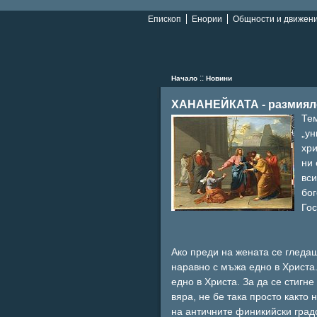
Епископ
Енории
Общности и движен
::
Начало
Новини
ХАНАНЕЙКАТА - размиял
Те
„ун
хри
ни 
вси
бог
Гос
Ако преди на жената се гледаш
наравно с мъжа едно в Христа.
едно в Христа. За да се стигн
вяра, не бе така просто както
на античните финикийски градо