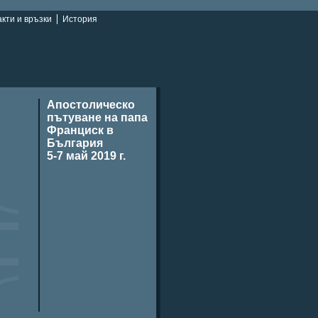
кти и връзки
История
Апостолическо
пътуване на папа
Франциск в
България
5-7 май 2019 г.