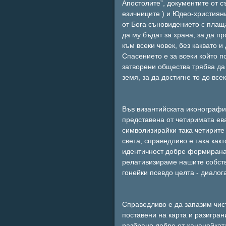
Апостолите”, документите от 
езичниците ) и Юдео-християни
от Бога съновидението с плаща
да му бъдат за храна, за да п
към всеки човек, без каквато и
Спасението е за всеки който п
затворени общества трябва да
земя, за да достигне то до все
Във византийската иконографи
представена от четиримата ева
символизирайки така четирите 
света, справедливо е така как
идентичност добре формирана, 
релативизираме нашите собств
гонейки псевдо целта - диалога
Справедливо е да запазим чист
поставени на карта и разигран
разбрано добре от хананейката