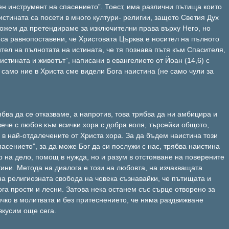
ен инструмент на спасението”. Тоест, има различни пътища които
истината са посети в много култури- религии, защото Светия Дух
можем да претендираме за изключителни права върху Него, но
 са равнопоставени, че Христовата Църква е носител на пълното
ител на пълнотата на истината, че тя познава пътя към Спасителя,
истината и животът”, написани в евангелието от Йоан (14,6) с
само ние в Христа сме видели Бога наистина (не само чули за
ябва да се отказваме, а напротив, това трябва да ни амбицира и
вече с любов към всички хора с добра воля, търсейки общото,
 в най-отдалечените от Христа хора. За да бъдем наистина този
асението”, за да може Бог да си послужи с нас, трябва наистина
 на дело, помощ в нужда, но и разум в отстояване на поверените
ини. Метода на диалога е този на любовта, на изчакващата
на религиозната свобода на човека съзнавайки, че пътищата и
га прости и лесни. Затова нека останем със сърце отворено за
ичко в молитвата и без притеснението, че няма раздвижване
вкусим още сега.