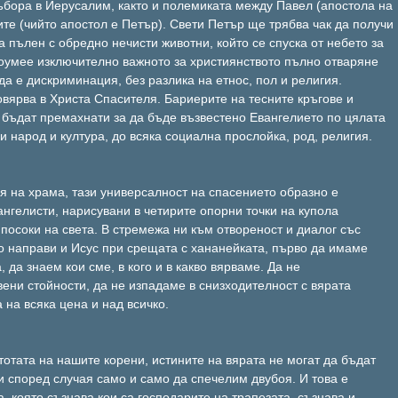
събора в Йерусалим, както и полемиката между Павел (апостола на
те (чийто апостол е Петър). Свети Петър ще трябва чак да получи
 пълен с обредно нечисти животни, който се спуска от небето за
роумее изключително важното за християнството пълно отваряне
 да е дискриминация, без разлика на етнос, пол и религия.
овярва в Христа Спасителя. Бариерите на тесните кръгове и
 бъдат премахнати за да бъде възвестено Евангелието по цялата
ки народ и култура, до всяка социална прослойка, род, религия.
я на храма, тази универсалност на спасението образно е
нгелисти, нарисувани в четирите опорни точки на купола
посоки на света. В стремежа ни към отвореност и диалог със
то направи и Исус при срещата с хананейката, първо да имаме
да знаем кои сме, в кого и в какво вярваме. Да не
ени стойности, да не изпадаме в снизходителност с вярата
 на всяка цена и над всичко.
отата на нашите корени, истините на вярата не могат да бъдат
и според случая само и само да спечелим двубоя. И това е
, която съзнава кои са господарите на трапезата, съзнава и