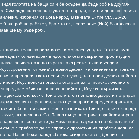
 видя голотата на баща си и бе осъден да бъде роб на другия-
. Сим даде начало на групата от народи, които и днес се наричат
раилевия, избрания от Бога народ. В книгата Битие гл.9, 25-26
е бъде роб на робите у братята си; после рече (Ной) благословен
наан ще му бъде роб”.
ат нарицателно за религиозен и морален упадък. Техният култ
ивен цикъл олицетворен в идоли, тяхната сакрална проституция
плаха за чистотата на вярата на евреите техни съседи и
 Исус, „роденият от жена”, първия дефект на хананейката, това че
словия и преодолян като несъществуващ, то втория дефект-нейното
тински. Исус поиска неговото отстраняване, поиска лечението,
ен пред настойчивостта на хананейката, Исус се държи като
дно доказателство, че Той е въплътен напълно, добре интегриран
 открито заявява пред нея, както ще направи и пред самарянката,
 какъвто бе и Той самия. Нея, езичничката Той ще нарече, според
 - куче, псе неверно. Св. Павел също не отрича еврейския корен
е наречен в посланието до Римляните „служител на обрязването”.
и също е трябвало да се справи с драматичния проблем дали да
та на Новия Божи народ. За това свидетелстват „Деяние на