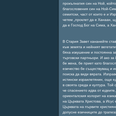
прокълнатия син на Ной, който
благословения син на Ной-Сима
семитски, част от които е и Из
четем „проклет да е Ханаан, щ
да е Господ Бог на Сима, а Ха
В Стария Завет хананейте став
към земята и нейният вегетат
бяха изкушение и постоянна за
търговски партньори. И ако за
бе жена, бе приет като благо
езичество бе съществуващ и ис
поиска да види вярата. Изправ
истински израилетянин, още е
в своята среда и култура. Той
че спасението идва от юдеите,
ориенталския колорит на езика
на Църквата Христова, а Исус 
Църквата на първите християн
допусне езичниците до трапеза