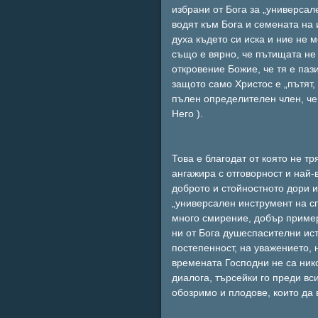
избрани от Бога за „универсал
водят към Бога и семената на 
духа където си иска и ние не 
също е вярно, че пътищата не
откровение Божие, че тя е паз
защото само Христос е „пътят, 
пълен определителен член, че 
Него ).
Това е благодат от която не тр
ангажира с отговорност и най-
доброто и стойностното дори и
„универсален инструмент на сп
много смирение, добър пример
ни от Бога душеспасителни ист
постепенност, на уважението, 
времената Господни не са нико
диалога, търсейки го преди вс
обозримо и плодове, които да 