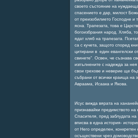
своето състояние на нуждаеща 
спасението е дар, милост Божия
от преизобилието Господне и 
ясна. Трапезата, това е Царст
богоизбрания народ. Хляба, т
ядат хляб на трапезата. Псета
са с кучета, защото според кни
цитирани в един евангелски от
свинете”. Освен, че съзнава с
изпълнените с надежда за нея 
свои грехове и неверие ще бъд
събрани от всички краища на з
Авраама, Исаака и Якова.
Исус вижда вярата на хананейка
признавайки предимството на 
Спасителя, пред заблудата на 
вписва в една история- истори
от Него определен, конкретен 
осъществени чрез домоводство