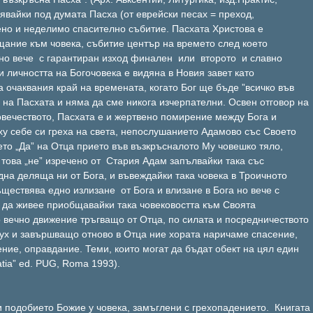
явайки под думата Пасха (от еврейски песах = преход,
но и неделимо спасително събитие. Пасхата Христова е
ание към човека, събитие център на времето след което
но вече с гарантиран изход финален или второто и славно
 личността на Богочовека е видяна в Новия завет като
 очаквания край на времената, когато Бог ще бъде ”всичко във
е на Пасхата и няма да сме никога изчерпателни. Освен отговор на
вечеството, Пасхата е и жертвено помирение между Бога и
ху себе си греха на света, непослушанието Адамово със Своето
то „Да” на Отца прието във възкръсналото Му човешко тяло,
това „не” изречено от Стария Адам запълвайки така със
на деляща ни от Бога, и въвеждайки така човека в Троичното
ществява едно излизане от Бога и влизане в Бога но вече с
е да живее приобщавайки така човековостта към Своята
о вечно движение тръгващо от Отца, по силата и посредничеството
дух и завършващо отново в Отца ние хората наричаме спасение,
ние, оправдание. Теми, които могат да бъдат обект на цял един
atia” ed. PUG, Roma 1993).
и подобието Божие у човека, замъглени с грехопадението. Книгата