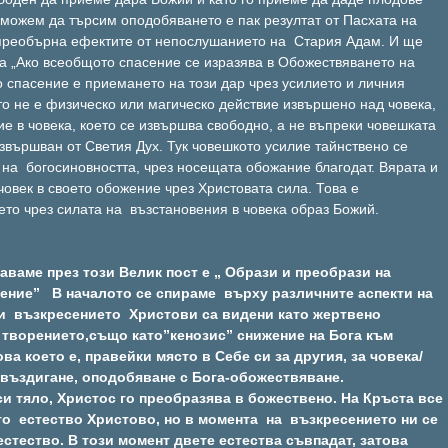
е можем да търсим оподобяването е пак резултат от Пасхата на
 преобърна ефектите от непослушанието на Стария Адам. И ще
ва „Ако всеобщото спасение се изразява в Обожествяването на
о спасение е приемането на този дар чрез усилието и личния
то не е физическо или магическо действие извършено над човека,
е в човека, което се извършва свободно, а не въпреки човешката
извършван от Светия Дух. Тук човешкото усилие тайнствено се
на богосиновността, чрез носещата обожание благодат. Вярата и
човек в своето обожение чрез Христовата сила. Това е
то чрез силата на възстановения в човека образ Божий.
рода, трябва да се разбира не само като акт на нейното възстановяване, като отговор на греха на човека, но преди всичко като акт на любов, като израз на Самата Божествена природа. Дори грехопадението да не се беше случило, Бог във своята безгранична любов, насочена към творението, пак щеше да направи избора да се отъждестви със Своето творение, като стане човек. Така погледнато Въплъщението на Христа постига повече от едно преобръщане на грехопадението, от едно възстановяване на човека в първоначалното му състояние в рая. Когато Бог става човек това поставя начало на същностно нов процес в историята на човечеството, а не просто едно завръщане към миналото изначално. Боговъплощението издига човека на ново равнище; последното състояние е по-висше от първото. Единствено в Иисус Христос виждаме да се разгръщат в пълнота възможностите на човешката природа. Христовото раждане по думите на Св. Василий Велики е: „Рожденият ден на целия човешки род” Христос е съвършения човек, съвършен не потенциално, както е бил Адам в неговата невинност преди грехопадението, а като напълно осъществено Божие „подобие”. Боговъплощението тогава не е просто унищожаване на последиците от първородния грях, а е съществен етап от осъществяването на богоподобието, което ще завърши със себеотдаването на Божия Син на Отца така както Бог Отец се себеотдава, раждайки своя Син от вечността чрез това персонифицирано отдаване, което е Св. Дух. И така още от първия момент на сътворението на човека по образ и подобие Божие, Въплъщението Христово виче по някакъв начин се е предполагало; защото ръката която твори е същата и която спасява, въздига падналото. Тя не би оставила сътвореното по своя образ и подобие на произвола на съдбата. В такъв случай истинската причина на Въплъщението се крие не в греховността на човека, а в човешката природа отпреди грехопадението като създадена по Божий образ и способна да се съедини с Бога, да участва в Неговото божествено естество , с една дума, способна да бъде обожествена. И само на втори план,защото човека исторически е грехопаднал, Боговъплъщението се превръща същевременно в процес на помирение на човека с Бога, превръща се в изкупление, което води към спасение, към теозис (по думите на Булгаков в книгата „Православие” изд.”Христо Ботев“София 1994,стр. 187). Макар и рядко да разглежда Въплъщението извън контекста на грехопадението (освен може би при Дънс Скот) запада разполага с термина “felix culpa” ( щастливата вина) по отношение греха на праотците. А Изтока със Св. Исак Сирин, ще каже риторично ,че „Въплъщението е най-радостното и благословено събитие, което е могло да се случи на човешкия род. Нима може тогава да бъде правилно да се припишe причината за това радостно събитие на нещо, което е можело да се случи и което наистина не е трябвало да се случи?” Затова вместо да се концентрираме върху греха, по-добре да помислим за това, че Бог ни е сътворил като достойни събеседници и получатели на Неговата любов, Негов образ и подобие с които да сподели живота Си. Така християнското послание за спасението може да се обобщи с думи като споделяне, солидарност, отъждествяване. Според учението за Света Троица,също както човек е истинска личност само когато споделя с другите, така и Бог не е само едно самотно пребиваващо, самодостатъчно лице а три Лица, които споделят един и същи живот в съвършенна и отворена към другите взаимна любов. По същия начин учението за Въплъщението (разбирай също изкуплението, смъртта и възкресението) е учение за споделянето и причастността. Свети Павел изразява това с метафората за богатството и бедността: „защото вие знаете милостта на Господа нашего Иисуса Христа, че Той бидейки богат, осиромаша заради вас, та да се обогатите вие чрез Неговата сиромашия” (2 Кор. 8:9). Богатството на Христос е вечната му слава, а бедността Му е Неговото пълно отъждествяване с нашето състояние на грехопадението. Христос споделя с нас смъртта, а ние споделяме Неговия живот. Свети Максим Изповедник пише:” Неизказано Безкрайният се ограничи, докато крайното се разшири до степен на безкрайното”. Христос ни дава възможността да споделим божествената слава на Отца, Той е връзката и мястото на срещата, понеже като човек Той е едно със нас, а като Бог той е едно с Отца. И така чрез Него и в Него ние сме едно с Бога и славата на Отца става наша слава. В Христа ние сме „охристовени” и така „обожествени”. Този който е Син Божий по природа направи нас синове Божий по благодат, в Него ние сме „осиновени” от Отца. Така , ако Божия Син е образ и подобие на Отца същностно еднакъв с Него като роден от Него, то ние сме образи по благодат, осиновени бидейки все пак творения. Разбирането за спасението като споделяне и отъждествяване с човека предполага приемането от Христа на цялата човешка същност. Христос ни спасява именно защото Сам става това, което сме ние. Той ни лекува,като приема в Себе Си нашата разпаднала се човешка природа, като я възприема за Своя собствена, като навлиза в нашия човешки опит и го опознава отвътре. Но ако споделянето на човешката природа от Христос беше някак непълно, тогава и спасението на човека щеше да бъде непълно, затова и Христос възприе човешкото естество в състоянието му не преди, а след грехопадението. В посланието си до евреите (4:15) св. Павел настоява „Ние имаме не такъв Първосвещеник, Който не би могъл да ни съчувства в нашите немощи, а Такъв, Който е изкушен като нас във всичко, освен в грях” Знаем, че греха няма онтологична стойност, той не е част от същността човешка, но плод на негово решение исторически навлязъл в света. Христос живее своя земен живот в условията на грехопадението. Самия Той е безгрешен, но споделя състоянието на падение на човека, като приема напълно последиците от греха на Адам. Той приема напълно не само физическите последици като умора, телесна болка и на края отделяне на душата от тялото при смъртта. Но също и нравствените последствия като самота, отчуждение, вътрешна борба, изкушения. Свети Павел отива дори по-далече, казвайки ”Защото Оногова който не знаеше грях, Той за нас Го грях направи (или “с грях натовари” според новото издание на Новия Завет), та да станем чрез Него праведни пред Бога” ( 2 Кор. 5:21) . Това не трябва да се мисли като някакво юридическо действие, при което на Христос, Сам невинен „ някак си „ се „ вменява” нашата вина по външен начин. Случилото се е много повече от това. Христос ни спасява като преживява отвътре като еди от нас (макар и без вина виновен) всичко, което ние страдаме вътрешно, живеейки в един