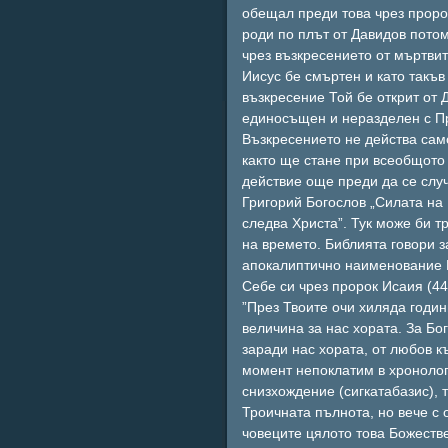
обещал преди това чрез пророц
роди по плът от Давидов потом
чрез възкресението от мъртвит
Иисус бе смъртен и като такъв
възкресение Той бе открит от 
единосъщен и неразделен с Пре
Възкресението не действа сам
както ще стане при всеобщото 
действие още преди да се случ
Григорий Богослов „Силата на
следва Христа”. Тук може би т
на времето. Библията говори з
апокалиптично наименование Б
Себе си чрез пророк Исаия (44
”През Твоите очи хиляда годин
величина за нас хората. За Бо
заради нас хората, от любов к
момент непоклатим в хронологи
снизхождение (сигкатабазис),
Троичната пълнота, но вече с 
човеците цялото това Божеств