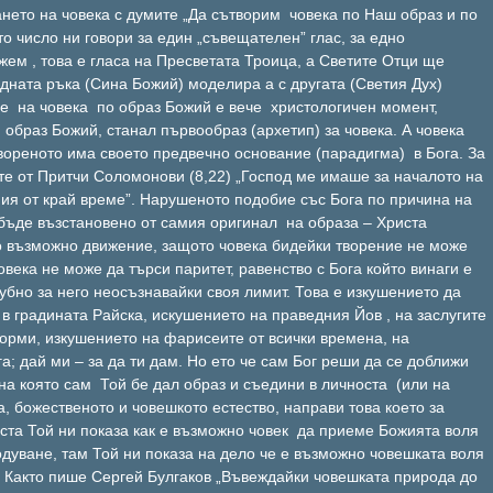
ането на човека с думите „Да сътворим човека по Наш образ и по
 число ни говори за един „съвещателен” глас, за едно
ем , това е гласа на Пресветата Троица, а Светите Отци ще
едната ръка (Сина Божий) моделира а с другата (Светия Дух)
е на човека по образ Божий е вече христологичен момент,
образ Божий, станал първообраз (архетип) за човека. А човека
вореното има своето предвечно основание (парадигма) в Бога. За
те от Притчи Соломонови (8,22) „Господ ме имаше за началото на
ния от край време”. Нарушеното подобие със Бога по причина на
бъде възстановено от самия оригинал на образа – Христа
о възможно движение, защото човека бидейки творение не може
овека не може да търси паритет, равенство с Бога който винаги е
губно за него неосъзнавайки своя лимит. Това е изкушението да
 в градината Райска, искушението на праведния Йов , на заслугите
 норми, изкушението на фарисеите от всички времена, на
а; дай ми – за да ти дам. Но ето че сам Бог реши да се доближи
 на която сам Той бе дал образ и съедини в личноста (или на
а, божественото и човешкото естество, направи това което за
ста Той ни показа как е възможно човек да приеме Божията воля
годуване, там Той ни показа на дело че е възможно човешката воля
. Както пише Сергей Булгаков „Въвеждайки човешката природа до