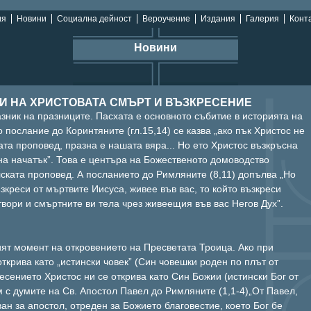
ия
Новини
Социална дейност
Вероучение
Издания
Галерия
Конта
Новини
И НА ХРИСТОВАТА СМЪРТ И ВЪЗКРЕСЕНИЕ
зник на празниците. Пасхата е основното събитие в историята на
 послание до Коринтяните (гл.15,14) се казва „ако пък Христос не
ата проповед, празна е нашата вяра... Но ето Христос възкръсна
на начатък”. Това е центъра на Божественото домоводство
лската проповед. А посланието до Римляните (8,11) допълва „Но
зкреси от мъртвите Иисуса, живее във вас, то който възкреси
вори и смъртните ви тела чрез живеещия във вас Негов Дух”.
ят момент на откровението на Пресветата Троица. Ако при
ткрива като „истински човек” (Син човешки роден по плът от
есението Христос ни се открива като Син Божии (истински Бог от
ем с думите на Св. Апостол Павел до Римляните (1,1-4)„От Павел,
ван за апостол, отреден за Божието благовестие, което Бог бе