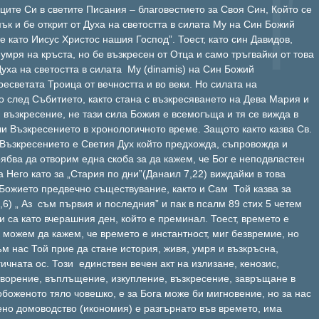
ите Си в светите Писания – благовестието за Своя Син, Който се
ък и бе открит от Духа на светостта в силата Му на Син Божий
е като Иисус Христос нашия Господ”. Тоест, като син Давидов,
 умря на кръста, но бе възкресен от Отца и само тръгвайки от това
Духа на светостта в силата Му (dinamis) на Син Божий
светата Троица от вечността и во веки. Но силата на
о след Събитието, както стана с възкресяването на Дева Мария и
възкресение, не тази сила Божия е всемогъща и тя се вижда в
и Възкресението в хронологичното време. Защото както казва Св.
 Възкресението е Светия Дух който предхожда, съпровожда и
рябва да отворим една скоба за да кажем, че Бог е неподвластен
а Него като за „Стария по дни”(Данаил 7,22) виждайки в това
ожието предвечно съществувание, както и Сам Той казва за
,6) „ Аз съм първия и последния” и пак в псалм 89 стих 5 четем
и са като вчерашния ден, който е преминал. Тоест, времето е
г можем да кажем, че времето е инстантност, миг безвремие, но
ъм нас Той прие да стане история, живя, умря и възкръсна,
чната ос. Този единствен вечен акт на излизане, кенозис,
 творение, въплъщение, изкупление, възкресение, завръщане в
обоженото тяло човешко, е за Бога може би мигновение, но за нас
ено домоводство (икономия) е разгърнато във времето, има