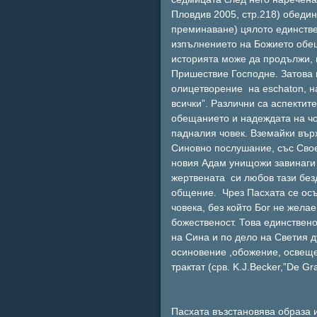
Пловдив 2005, стр.218) обедин
преминаване) цялото единстве
изпълнението на Божието обещ
историята може да продължи, 
Пришествие Господне. Затова и
олицетворение на eschaton, на
всички”. Различни са аспектит
обещанието и надеждата на чо
падналия човек. Вземайки вър
Синовно послушание, със Свое
новия Адам унищожи завинаги 
жертвената си любов тази безд
общение. Чрез Пасхата се осъ
човека, без който Бог не жела
божественост. Това единствен
на Сина и по дело на Светия 
осиновение ,обожение, освеще
трактат (срв. K.J.Becker,”De Gr
Пасхата възстановява образа 