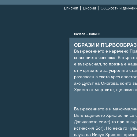
Епископ
Енории
Общности и движен
::
Начало
Новини
ОБРАЗИ И ПЪРВООБРАЗ
Възкресението е наречено Пра
спасението човешко. В първото
е възкръснал, то празна е наш
от мъртвите и за умрелите ста
разгласен в света чрез апосто
ако Духът на Оногова, който въ
Христа от мъртвите, ще оживот
Възкресението е и максимални
Въплъщението Христос ни се о
Давидовото семе) то при възкр
истинския Бог). Но нека го чу
слуга на Иисус Христос, призо