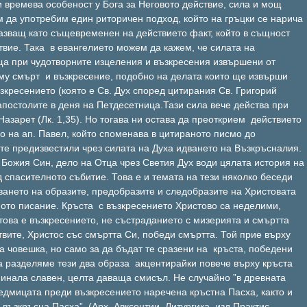
 времева особеност у Бога за Неговото действие, сила и мощ
м да употребим един риторичен подход, който на гръцки се нарича
казващ като същевременен на действието факт, който в същност
твие. Така в евангелието можем да кажем, че силата на
ща при чудотворните изцеления и възкресения извършени от
му смърт и възкресение, подобно на делата които ще извърши
зкресението (която е Св. Дух според цитирания Св. Григорий
апостолите в деня на Петдесетница.Тази сила вече действа при
азарет (Лк. 1,35). Но тогава ни остава да преоткрием действието
о на ап. Павел, който споменава в цитираното писмо до
те предизвестили чрез силата на Духа идването на Възкръсналия.
Божия Син, дело на Отца чрез Светия Дух води цялата история на
д спасителното събитие. Това е и темата на тези няколко беседи
ването на образите, предобразите и следобразите на Христовата
ото писание. Кръста с възкресението Христово са неделими,
това е възкресението, не състраданието с мизерията и смъртта
вите, Христос със смъртта Си, победи смъртта. Той прие върху
а човешка, но само за да бъдат те сразени на кръста, победени
да разделяме тези два образа акцентирайки повече върху кръста
финала славен, целта даваща смисъл. Не случайно ”в древната
едмицата преди възкресението наречена кръстна Пасха, както и
възкръсна Пасха”. (Арх. Авксентии, Литургика, изд.Практис,