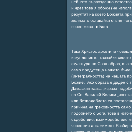
нейното първозданно естество
и чрез това я обожи (не изпол
резултат на което Божията пр
желязото оставайки огъня –огъ
вечен живот в Бога.
Така Христос архетипа човешк
изкуплението, казвайки своето 
скулптура по Своя образ, въз
само предусеща нашето бъдеще
(интегралността) на нашата пр
Божие. Ако образа е даден с т
Дамаскин казва „израза подоби
на Св. Василий Велики „човека
или безподобието са поставени
причина на греховността само 
подобието с Бога, това в изто
съдействие, взаимодействие м
човешкия ангажимент. Разбира 
човека не е лишен от роля св