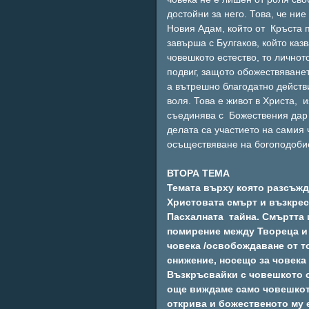
достойни за него. Това, че ни
Новия Адам, който от Кръста
завърша с Булгаков, който каз
човешкото естество, то личнот
подвиг, защото обожествяване
а вътрешно благодатно действи
воля. Това е живот в Христа, 
съединява с Божествения дар 
делата са участието на самия 
осъществяване на богоподобие
ВТОРА ТЕМА
Темата върху която разсъждаваме през този Велик пост е „ Образи и преобрази на Христовата смърт и възкресение” В началото се спираме върху различните аспекти на Пасхалната тайна. Смъртта и възкресението Христови са видени като жертвено помирение между Твореца и творението,също като”кенозис” снижение на Бога към човека /освобождаване от това което е, правейки място в Себе си за другия, за човека/ снижение, носещо за човека въздигане, оподобяване с Бога-обожествяване. Възкръсвайки с човешкото си тяло, Христос го преобразява в божествено. На Кръста все още виждаме само човешкото естество Христово, но в момента на възкресението ни се открива и божественото му естество. В този момент двете естества съвпадат, затова можем да кажем, че това е момента на пълното откровение Божие. Създаден потенциално като съпричастен на Божията природа,човека в райската градина пропилява този шанс, но с Пасхата Христова причастността към Бога е реализирана. Именно там ни се открива модела, първообраза по който Бог е сътворил света „ Сина Божий, Единородния, който е роден от Отца преди всички векове”. Раждайки своя Син (роден , несътворен, единосъщен с Отца) Бог става Отец на Своя образ, на своя архетип за творението, на Своята видимост. Този процес на раждане е като една смърт, кенозис, изпразване на всичко това,което си (съвършенство,апатия – като непринуденост от нищо и от никой, невидимост като чист дух) ,това е драма в рамките на вътрешно-Троичния живот разкриващо ни Троичната същност като търсене на споделеност, любов търсеща общение, себеотдаденост. С въплъщението модела придобива човешки облик, а с изкуплението с това „ДА” Отче от кръста Той става Син Божий връщайки се при Отца чрез възкресението, предавайки човешката природа на обожение. Така изобразявайки Сина Божий в човешкия му облик ние изобразяваме и Отца, защото казва Иисус „ Аз с Отца сме едно”(Йоан14,19).Вярата във въчеловечествявянето на Бога позволява и Неговото графично изобразяване, обратно отричането на тази възможност говори за отричане на видимостта на Бога,на Неговото въплъщение. Това е греха на иконоборството, това е и греха на несторянството искащо да раздели двете естества Христови – човешкото от божественото. Но разделиме ли двете природи събрани в личността Христова, ние автоматично се разделяме и със спасението бидейки тази Личност единствения начин човека да влезе в общението Троично на Бога. С подобни слова започва и догматичната конституция на Втория ватикански събор - Dei Verbum (n.2) “ Бог пожела с цялата Си доброта и премъдрост да открие и да се познае тайната на волята Му (срв. Еф.1:9), посредством която чрез Христос, въплътеното Слово а в Светия Дух хората получиха достъп до Отца и станаха участници в Божествената Му природа (тоест бяха „обожествени” б.автор) (срн Еф 2:18, 2Петър 1:4 ). Чрез това откровение дълбоката истина било за Бога, било за човешкото спасение, сияе за нас в Христа, Който е същевременно посредникът и пълнотата на цялото творение (срв. Мат. 11:27, Йоан 1:14 и17; 14-16;17: 1-3; 2 Кор. 3;16 и 4-6, Еф. 1: 3-14 ) Тайната на Троичността ни се открива в Христа като Тайна на любовта между трите лица. Любов, която се излива над човечеството приобщавайки го към Себе си чрез жертвата Христова,така че радостта от Пасхата трябва да бъде неимоверно по-голяма от тъгата по грехопадението,което не е трябвало да се случва. Разбира се,настоява Св. Исак Сирин, това, че Бог възприе нашата човешка при