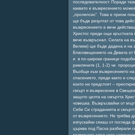
последователност. Поради тази
каквато е възкресението може
„пролепсис”. Това е приом по
ще бъде резултат от това дейс
възкресението е вече действа
Христос преди още кръстната 
вече възкръснал. Силата на въ
Велики) ще бъде дадена и на 
Благовещението на Девата от Н
и в по-широки граници подобн
римляните (1, 1-2) че пророци
Въобще към възкресението на 
спасението, преди както и сле
които ни предстоят – преоткри
смърт и възкресение в Свещен
защото целта на смъртта Хрис
човешка. Възкръсвайки от мърт
Себе Си страданията и смъртт
от възкресението. Не трябва 
изпускайки сякаш от погледа 
църква под Пасха разбирали с
седмицата след него наречена 