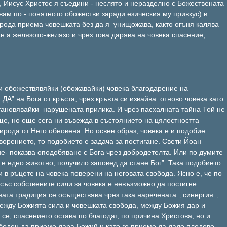
, Иисус Христос я съедини - неслято и неразделно с Божествената
звам по - понятното обожестви заради езическия му привкус) в
ирода приема човешката без да я унищожава, както огъня калява
н а желязото-желязо и чрез това дарява на човека спасение,
и обожествявяйки (обожавайки) човека благодарение на
„ДА” на Бога от кръста, чрез кръвта си извайва отново човека като
становявайки нарушената прилика. И чрез пасхалната тайна Той не
, но още сега ни въвежда в състоянието на цялостността
ирода от Него обновена. Но освен образ, човека е и подобие
ворението, то подобието е задача за постигане. Свети Йоан
е- показва оподобяване с Бога чрез добродетелта. Или по думите
 е едно животно, получило заповед да стане Бог”. Така подобието
 в ръцете на човека поверени на неговата свобода. Ясно е, че по
със собствените сили за човека е невъзможно да постигне
чната традиция се осъществява чрез така наречената „ синергия „
ежду Божията сила и човешката свобода, между Божия дар и
се, спасението остава по благодат, по причина Христова, но и
ободен да приеме дара Божий и като го приеме да даде плодове