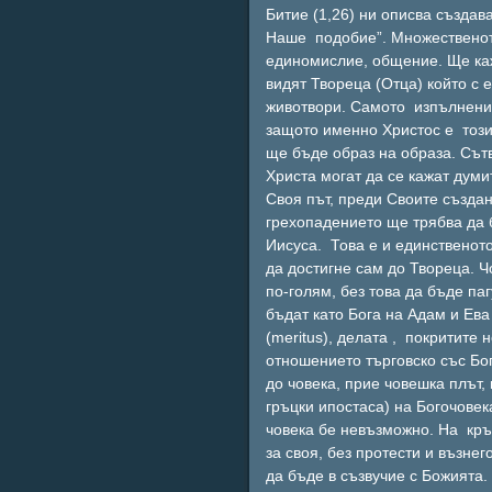
Битие (1,26) ни описва създав
Наше подобие”. Множественото
единомислие, общение. Ще каж
видят Твореца (Отца) който с 
животвори. Самото изпълнени
защото именно Христос е този 
ще бъде образ на образа. Сът
Христа могат да се кажат думи
Своя път, преди Своите създа
грехопадението ще трябва да 
Иисуса. Това е и единственот
да достигне сам до Твореца. Ч
по-голям, без това да бъде па
бъдат като Бога на Адам и Ева
(meritus), делата , покритите
отношението търговско със Бог
до човека, прие човешка плът,
гръцки ипостаса) на Богочовек
човека бе невъзможно. На кръ
за своя, без протести и възне
да бъде в съзвучие с Божията